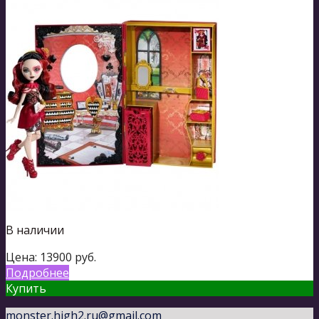
В наличии
Цена:
13900
руб.
Подробнее
Купить
monster.high2.ru@gmail.com