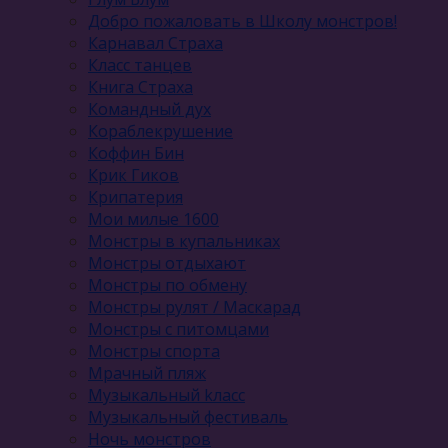
Добро пожаловать в Школу монстров!
Карнавал Cтраха
Класс танцев
Книга Страха
Командный дух
Кораблекрушение
Коффин Бин
Крик Гиков
Крипатерия
Мои милые 1600
Монстры в купальниках
Монстры отдыхают
Монстры по обмену
Монстры рулят / Маскарад
Монстры с питомцами
Монстры спорта
Мрачный пляж
Музыкальный kласс
Музыкальный фестиваль
Ночь монстров