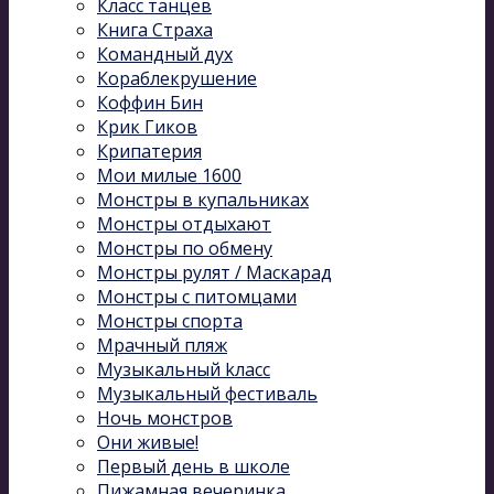
Класс танцев
Книга Страха
Командный дух
Кораблекрушение
Коффин Бин
Крик Гиков
Крипатерия
Мои милые 1600
Монстры в купальниках
Монстры отдыхают
Монстры по обмену
Монстры рулят / Маскарад
Монстры с питомцами
Монстры спорта
Мрачный пляж
Музыкальный kласс
Музыкальный фестиваль
Ночь монстров
Они живые!
Первый день в школе
Пижамная вечеринка