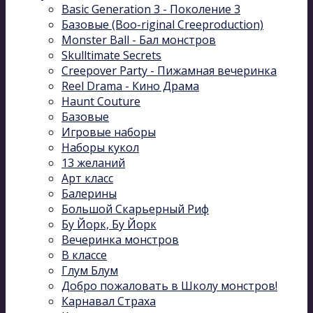
Basic Generation 3 - Поколение 3
Базовые (Boo-riginal Creeproduction)
Monster Ball - Бал монстров
Skulltimate Secrets
Creepover Party - Пижамная вечеринка
Reel Drama - Кино Драма
Haunt Couture
Базовые
Игровые наборы
Наборы кукол
13 желаний
Арт класс
Балерины
Большой Скарьерный Риф
Бу Йорк, Бу Йорк
Вечеринка монстров
В классе
Глум Блум
Добро пожаловать в Школу монстров!
Карнавал Cтраха