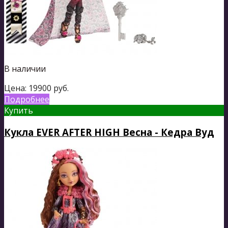
В наличии
Цена:
19900
руб.
Подробнее
Купить
Кукла EVER AFTER HIGH Весна - Кедра Вуд