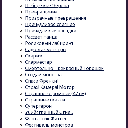
Побережье Черепа
Превращения
Призрачные превращения
Причудливое слияние
Причудливые поездки
Рассвет танца
Роликовый лабиринт
Садовые монстры
Скариж
Скарместер
Смертельно Прекрасный Горошек
Создай монстра
Спаси Френки!
Страх! Камера! Мотор!
Страшно-огромные (42 см)
Страшные сказки
Супергерои
Убийственный Стиль
Фантастик Фитнес
Фестиваль монстров