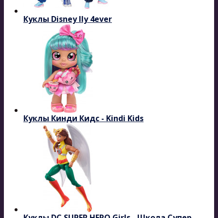
Куклы Disney Ily 4ever
Куклы Кинди Кидс - Kindi Kids
Куклы DC SUPER HERO Girls - Школа Супер