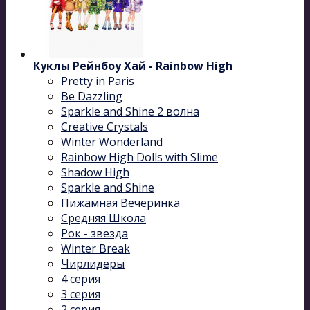
Куклы Рейнбоу Хай - Rainbow High
Pretty in Paris
Be Dazzling
Sparkle and Shine 2 волна
Сreative Сrystals
Winter Wonderland
Rainbow High Dolls with Slime
Shadow High
Sparkle and Shine
Пижамная Вечеринка
Средняя Школа
Рок - звезда
Winter Break
Чирлидеры
4 серия
3 серия
2 серия