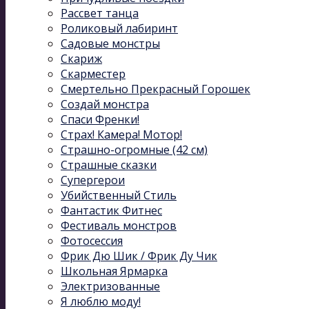
Рассвет танца
Роликовый лабиринт
Садовые монстры
Скариж
Скарместер
Смертельно Прекрасный Горошек
Создай монстра
Спаси Френки!
Страх! Камера! Мотор!
Страшно-огромные (42 см)
Страшные сказки
Супергерои
Убийственный Стиль
Фантастик Фитнес
Фестиваль монстров
Фотосессия
Фрик Дю Шик / Фрик Ду Чик
Школьная Ярмарка
Электризованные
Я люблю моду!