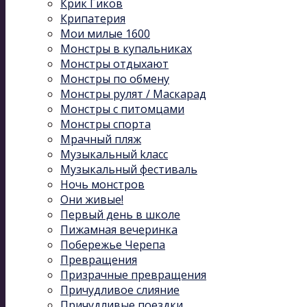
Крик Гиков
Крипатерия
Мои милые 1600
Монстры в купальниках
Монстры отдыхают
Монстры по обмену
Монстры рулят / Маскарад
Монстры с питомцами
Монстры спорта
Мрачный пляж
Музыкальный kласс
Музыкальный фестиваль
Ночь монстров
Они живые!
Первый день в школе
Пижамная вечеринка
Побережье Черепа
Превращения
Призрачные превращения
Причудливое слияние
Причудливые поездки