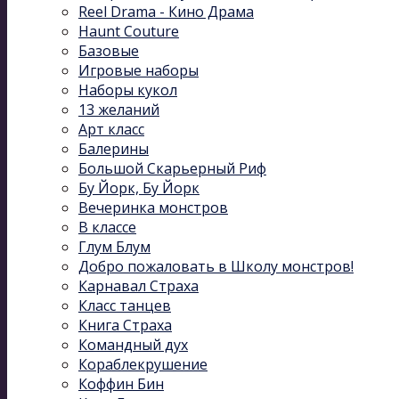
Reel Drama - Кино Драма
Haunt Couture
Базовые
Игровые наборы
Наборы кукол
13 желаний
Арт класс
Балерины
Большой Скарьерный Риф
Бу Йорк, Бу Йорк
Вечеринка монстров
В классе
Глум Блум
Добро пожаловать в Школу монстров!
Карнавал Cтраха
Класс танцев
Книга Страха
Командный дух
Кораблекрушение
Коффин Бин