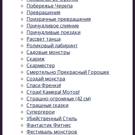
Побережье Черепа
Превращения
Призрачные превращения
Причудливое слияние
Причудливые поездки
Рассвет танца
Роликовый лабиринт
Садовые монстры
Скариж
Скарместер
Смертельно Прекрасный Горошек
Создай монстра
Спаси Френки!
Страх! Камера! Мотор!
Страшно-огромные (42 см)
Страшные сказки
Супергерои
Убийственный Стиль
Фантастик Фитнес
Фестиваль монстров