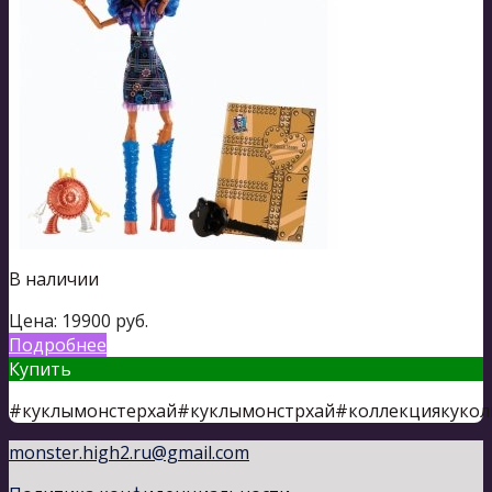
В наличии
Цена:
19900
руб.
Подробнее
Купить
#куклымонстерхай#куклымонстрхай#коллекциякукол
monster.high2.ru@gmail.com