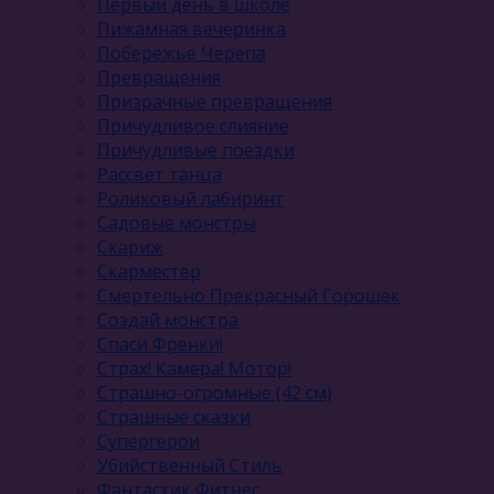
Первый день в школе
Пижамная вечеринка
Побережье Черепа
Превращения
Призрачные превращения
Причудливое слияние
Причудливые поездки
Рассвет танца
Роликовый лабиринт
Садовые монстры
Скариж
Скарместер
Смертельно Прекрасный Горошек
Создай монстра
Спаси Френки!
Страх! Камера! Мотор!
Страшно-огромные (42 см)
Страшные сказки
Супергерои
Убийственный Стиль
Фантастик Фитнес