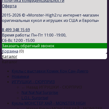
Политика конфиденциальности
Оферта
2015-2026 © «Monster-High2.ru: интернет-магазин
оригинальных кукол и игрушек из США и Европы»
8 499 348 15 69
Время работы: Пн-Пт 11:00 -19:00,
Сб-Вс 12:00 -15:00
Заказать обратный звонок
Корзина
(
0
)
Каталог
Каталог
Куклы с выставки Комик Кон Сан-Диего
Новинки
ИГРУШКИ - СЮРПРИЗ
← Назад
ИГРУШКИ - СЮРПРИЗ
Na! Na! Na! Surprise
L.O.L. Surprise!
Куклы МОНСТЕР ХАЙ - MONSTER HIGH
← Назад
Куклы МОНСТЕР ХАЙ - MONSTER