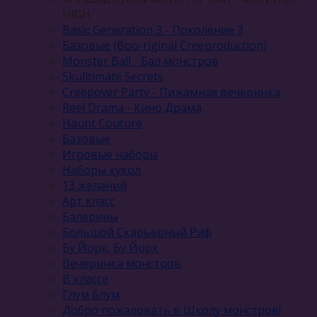
HIGH
Basic Generation 3 - Поколение 3
Базовые (Boo-riginal Creeproduction)
Monster Ball - Бал монстров
Skulltimate Secrets
Creepover Party - Пижамная вечеринка
Reel Drama - Кино Драма
Haunt Couture
Базовые
Игровые наборы
Наборы кукол
13 желаний
Арт класс
Балерины
Большой Скарьерный Риф
Бу Йорк, Бу Йорк
Вечеринка монстров
В классе
Глум Блум
Добро пожаловать в Школу монстров!