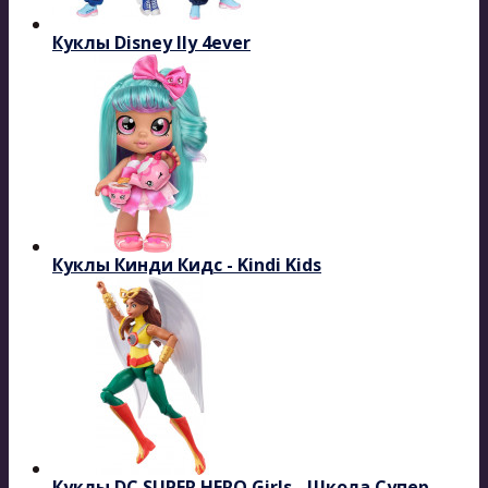
Куклы Disney Ily 4ever
Куклы Кинди Кидс - Kindi Kids
Куклы DC SUPER HERO Girls - Школа Супер