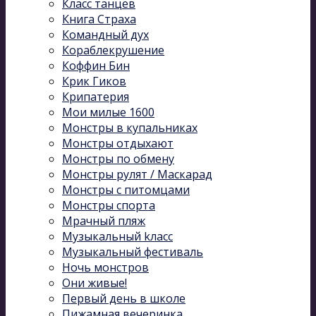
Класс танцев
Книга Страха
Командный дух
Кораблекрушение
Коффин Бин
Крик Гиков
Крипатерия
Мои милые 1600
Монстры в купальниках
Монстры отдыхают
Монстры по обмену
Монстры рулят / Маскарад
Монстры с питомцами
Монстры спорта
Мрачный пляж
Музыкальный kласс
Музыкальный фестиваль
Ночь монстров
Они живые!
Первый день в школе
Пижамная вечеринка