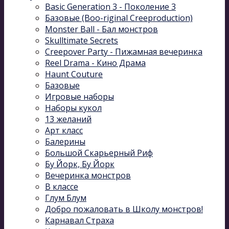
Basic Generation 3 - Поколение 3
Базовые (Boo-riginal Creeproduction)
Monster Ball - Бал монстров
Skulltimate Secrets
Creepover Party - Пижамная вечеринка
Reel Drama - Кино Драма
Haunt Couture
Базовые
Игровые наборы
Наборы кукол
13 желаний
Арт класс
Балерины
Большой Скарьерный Риф
Бу Йорк, Бу Йорк
Вечеринка монстров
В классе
Глум Блум
Добро пожаловать в Школу монстров!
Карнавал Cтраха