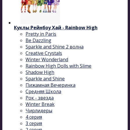
Куклы Рейнбоу Хай - Rainbow High
Pretty in Paris
Be Dazzling
Sparkle and Shine 2 волна
Сreative Сrystals
Winter Wonderland
Rainbow High Dolls with Slime
Shadow High
Sparkle and Shine
Пижамная Вечеринка
Средняя Школа
Рок - звезда
Winter Break
Чирлидеры
4 серия
3 серия
2 серия