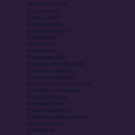
Карнавал Cтраха
Класс танцев
Книга Страха
Командный дух
Кораблекрушение
Коффин Бин
Крик Гиков
Крипатерия
Мои милые 1600
Монстры в купальниках
Монстры отдыхают
Монстры по обмену
Монстры рулят / Маскарад
Монстры с питомцами
Монстры спорта
Мрачный пляж
Музыкальный kласс
Музыкальный фестиваль
Ночь монстров
Они живые!