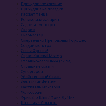
Причудливое слияние
Причудливые поездки
Рассвет танца
Роликовый лабиринт
Садовые монстры
Скариж
Скарместер
Смертельно Прекрасный Горошек
Создай монстра
Спаси Френки!
Страх! Камера! Мотор!
Страшно-огромные (42 см)
Страшные сказки
Супергерои
Убийственный Стиль
Фантастик Фитнес
Фестиваль монстров
Фотосессия
Фрик Дю Шик / Фрик Ду Чик
Школьная Ярмарка