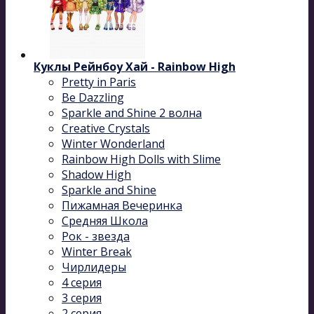
Куклы Рейнбоу Хай - Rainbow High
Pretty in Paris
Be Dazzling
Sparkle and Shine 2 волна
Сreative Сrystals
Winter Wonderland
Rainbow High Dolls with Slime
Shadow High
Sparkle and Shine
Пижамная Вечеринка
Средняя Школа
Рок - звезда
Winter Break
Чирлидеры
4 серия
3 серия
2 серия