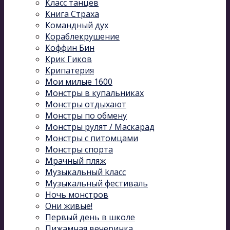
Класс танцев
Книга Страха
Командный дух
Кораблекрушение
Коффин Бин
Крик Гиков
Крипатерия
Мои милые 1600
Монстры в купальниках
Монстры отдыхают
Монстры по обмену
Монстры рулят / Маскарад
Монстры с питомцами
Монстры спорта
Мрачный пляж
Музыкальный kласс
Музыкальный фестиваль
Ночь монстров
Они живые!
Первый день в школе
Пижамная вечеринка