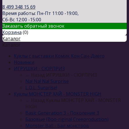
8 499 348 15 69
Время работы: Пн-Пт 11:00 -19:00,
Сб-Вс 12:00 -15:00
Заказать обратный звонок
Корзина
(
0
)
Каталог
Каталог
Куклы с выставки Комик Кон Сан-Диего
Новинки
ИГРУШКИ - СЮРПРИЗ
← Назад
ИГРУШКИ - СЮРПРИЗ
Na! Na! Na! Surprise
L.O.L. Surprise!
Куклы МОНСТЕР ХАЙ - MONSTER HIGH
← Назад
Куклы МОНСТЕР ХАЙ - MONSTER
HIGH
Basic Generation 3 - Поколение 3
Базовые (Boo-riginal Creeproduction)
Monster Ball - Бал монстров