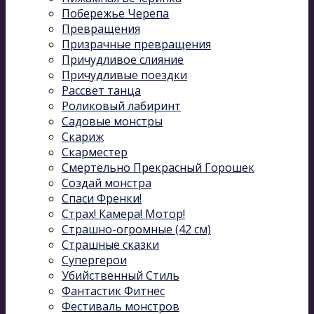
Побережье Черепа
Превращения
Призрачные превращения
Причудливое слияние
Причудливые поездки
Рассвет танца
Роликовый лабиринт
Садовые монстры
Скариж
Скарместер
Смертельно Прекрасный Горошек
Создай монстра
Спаси Френки!
Страх! Камера! Мотор!
Страшно-огромные (42 см)
Страшные сказки
Супергерои
Убийственный Стиль
Фантастик Фитнес
Фестиваль монстров