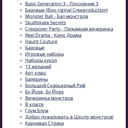
Basic Generation 3 - Поколение 3
Базовые (Boo-riginal Creeproduction)
Monster Ball - Бал монстров
Skulltimate Secrets
Creepover Party - Пижамная вечеринка
Reel Drama - Кино Драма
Haunt Couture
Базовые
Игровые наборы
Наборы кукол
13 желаний
Арт класс
Балерины
Большой Скарьерный Риф
Бу Йорк, Бу Йорк
Вечеринка монстров
В классе
Глум Блум
Добро пожаловать в Школу монстров!
Карнавал Cтраха