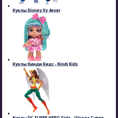
Куклы Disney Ily 4ever
Куклы Кинди Кидс - Kindi Kids
Куклы DC SUPER HERO Girls - Школа Супер