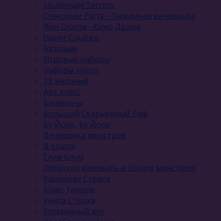
Skulltimate Secrets
Creepover Party - Пижамная вечеринка
Reel Drama - Кино Драма
Haunt Couture
Базовые
Игровые наборы
Наборы кукол
13 желаний
Арт класс
Балерины
Большой Скарьерный Риф
Бу Йорк, Бу Йорк
Вечеринка монстров
В классе
Глум Блум
Добро пожаловать в Школу монстров!
Карнавал Cтраха
Класс танцев
Книга Страха
Командный дух