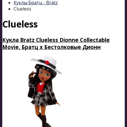
Куклы Братц - Bratz
Clueless
Clueless
Кукла Bratz Clueless Dionne Collectable
Movie, Братц х Бестолковые Дионн