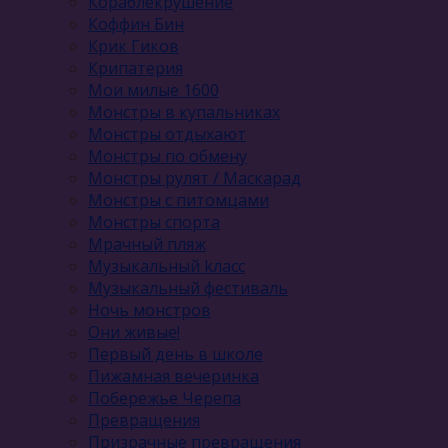
Кораблекрушение
Коффин Бин
Крик Гиков
Крипатерия
Мои милые 1600
Монстры в купальниках
Монстры отдыхают
Монстры по обмену
Монстры рулят / Маскарад
Монстры с питомцами
Монстры спорта
Мрачный пляж
Музыкальный kласс
Музыкальный фестиваль
Ночь монстров
Они живые!
Первый день в школе
Пижамная вечеринка
Побережье Черепа
Превращения
Призрачные превращения