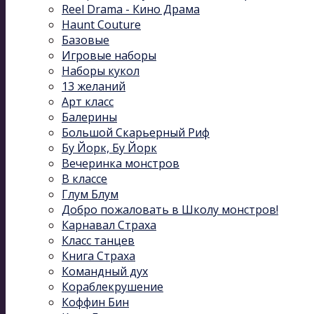
Reel Drama - Кино Драма
Haunt Couture
Базовые
Игровые наборы
Наборы кукол
13 желаний
Арт класс
Балерины
Большой Скарьерный Риф
Бу Йорк, Бу Йорк
Вечеринка монстров
В классе
Глум Блум
Добро пожаловать в Школу монстров!
Карнавал Cтраха
Класс танцев
Книга Страха
Командный дух
Кораблекрушение
Коффин Бин