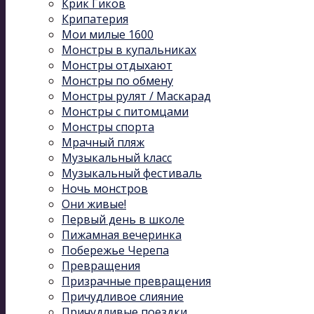
Крик Гиков
Крипатерия
Мои милые 1600
Монстры в купальниках
Монстры отдыхают
Монстры по обмену
Монстры рулят / Маскарад
Монстры с питомцами
Монстры спорта
Мрачный пляж
Музыкальный kласс
Музыкальный фестиваль
Ночь монстров
Они живые!
Первый день в школе
Пижамная вечеринка
Побережье Черепа
Превращения
Призрачные превращения
Причудливое слияние
Причудливые поездки