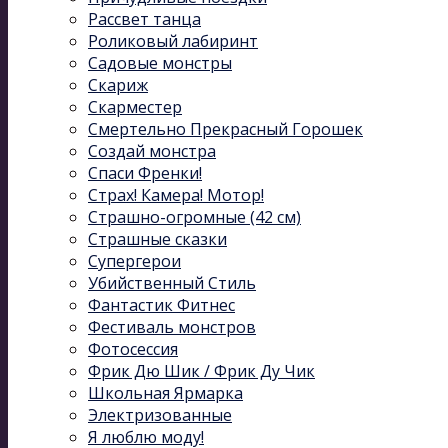
Рассвет танца
Роликовый лабиринт
Садовые монстры
Скариж
Скарместер
Смертельно Прекрасный Горошек
Создай монстра
Спаси Френки!
Страх! Камера! Мотор!
Страшно-огромные (42 см)
Страшные сказки
Супергерои
Убийственный Стиль
Фантастик Фитнес
Фестиваль монстров
Фотосессия
Фрик Дю Шик / Фрик Ду Чик
Школьная Ярмарка
Электризованные
Я люблю моду!