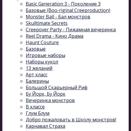
Basic Generation 3 - Поколение 3
Базовые (Boo-riginal Creeproduction)
Monster Ball - Бал монстров
Skulltimate Secrets
Creepover Party - Пижамная вечеринка
Reel Drama - Кино Драма
Haunt Couture
Базовые
Игровые наборы
Наборы кукол
13 желаний
Арт класс
Балерины
Большой Скарьерный Риф
Бу Йорк, Бу Йорк
Вечеринка монстров
В классе
Глум Блум
Добро пожаловать в Школу монстров!
Карнавал Cтраха