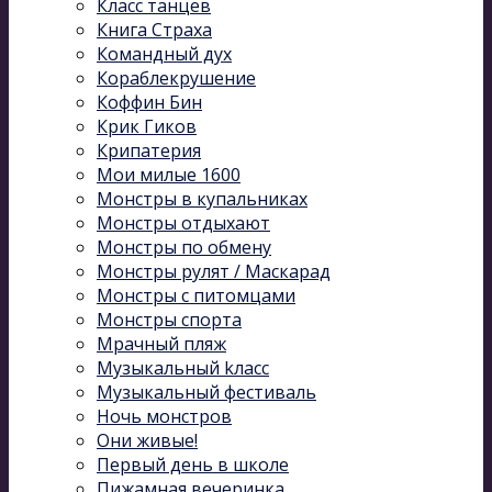
Класс танцев
Книга Страха
Командный дух
Кораблекрушение
Коффин Бин
Крик Гиков
Крипатерия
Мои милые 1600
Монстры в купальниках
Монстры отдыхают
Монстры по обмену
Монстры рулят / Маскарад
Монстры с питомцами
Монстры спорта
Мрачный пляж
Музыкальный kласс
Музыкальный фестиваль
Ночь монстров
Они живые!
Первый день в школе
Пижамная вечеринка