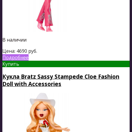
В наличии
Цена:
4690
руб.
Подробнее
Купить
Кукла Bratz Sassy Stampede Cloe Fashion
Doll with Accessories