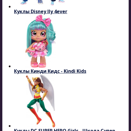
Куклы Disney Ily 4ever
Куклы Кинди Кидс - Kindi Kids
Куклы DC SUPER HERO Girls - Школа Супер