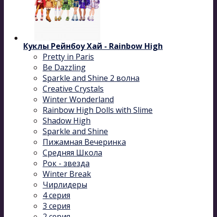
Куклы Рейнбоу Хай - Rainbow High
Pretty in Paris
Be Dazzling
Sparkle and Shine 2 волна
Сreative Сrystals
Winter Wonderland
Rainbow High Dolls with Slime
Shadow High
Sparkle and Shine
Пижамная Вечеринка
Средняя Школа
Рок - звезда
Winter Break
Чирлидеры
4 серия
3 серия
2 серия