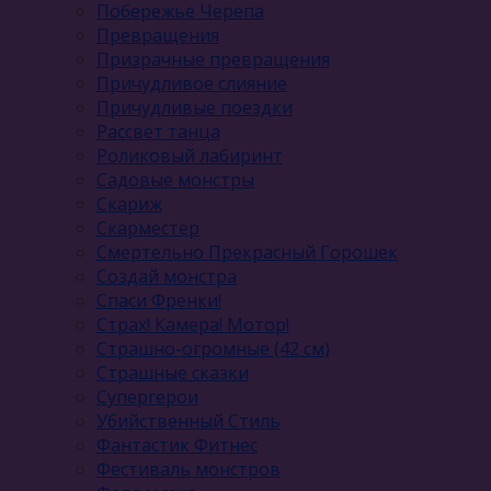
Побережье Черепа
Превращения
Призрачные превращения
Причудливое слияние
Причудливые поездки
Рассвет танца
Роликовый лабиринт
Садовые монстры
Скариж
Скарместер
Смертельно Прекрасный Горошек
Создай монстра
Спаси Френки!
Страх! Камера! Мотор!
Страшно-огромные (42 см)
Страшные сказки
Супергерои
Убийственный Стиль
Фантастик Фитнес
Фестиваль монстров