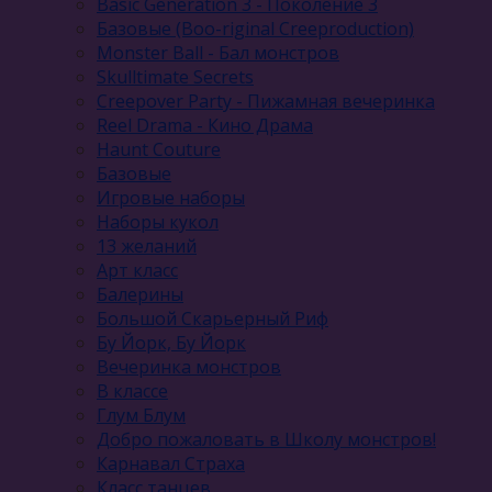
Basic Generation 3 - Поколение 3
Базовые (Boo-riginal Creeproduction)
Monster Ball - Бал монстров
Skulltimate Secrets
Creepover Party - Пижамная вечеринка
Reel Drama - Кино Драма
Haunt Couture
Базовые
Игровые наборы
Наборы кукол
13 желаний
Арт класс
Балерины
Большой Скарьерный Риф
Бу Йорк, Бу Йорк
Вечеринка монстров
В классе
Глум Блум
Добро пожаловать в Школу монстров!
Карнавал Cтраха
Класс танцев