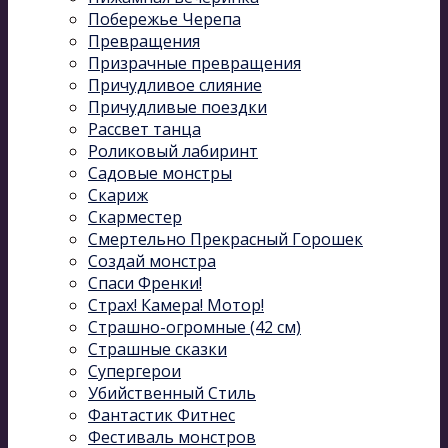
Побережье Черепа
Превращения
Призрачные превращения
Причудливое слияние
Причудливые поездки
Рассвет танца
Роликовый лабиринт
Садовые монстры
Скариж
Скарместер
Смертельно Прекрасный Горошек
Создай монстра
Спаси Френки!
Страх! Камера! Мотор!
Страшно-огромные (42 см)
Страшные сказки
Супергерои
Убийственный Стиль
Фантастик Фитнес
Фестиваль монстров