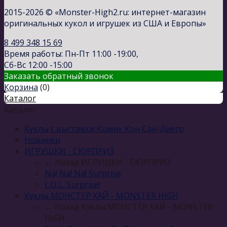
2015-2026 © «Monster-High2.ru: интернет-магазин
оригинальных кукол и игрушек из США и Европы»
8 499 348 15 69
Время работы: Пн-Пт 11:00 -19:00,
Сб-Вс 12:00 -15:00
Заказать обратный звонок
Корзина
(
0
)
Каталог
Каталог
Куклы с выставки Комик Кон Сан-Диего
Новинки
ИГРУШКИ - СЮРПРИЗ
← Назад
ИГРУШКИ - СЮРПРИЗ
Na! Na! Na! Surprise
L.O.L. Surprise!
Куклы МОНСТЕР ХАЙ - MONSTER HIGH
← Назад
Куклы МОНСТЕР ХАЙ - MONSTER
HIGH