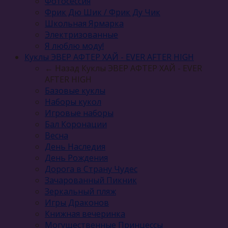
Фотосессия
Фрик Дю Шик / Фрик Ду Чик
Школьная Ярмарка
Электризованные
Я люблю моду!
Куклы ЭВЕР АФТЕР ХАЙ - EVER AFTER HIGH
← Назад
Куклы ЭВЕР АФТЕР ХАЙ - EVER
AFTER HIGH
Базовые куклы
Наборы кукол
Игровые наборы
Бал Коронации
Весна
День Наследия
День Рождения
Дорога в Страну Чудес
Зачарованный Пикник
Зеркальный пляж
Игры Драконов
Книжная вечеринка
Могущественные Принцессы