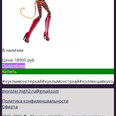
В наличии
Цена:
18900
руб.
Подробнее
Купить
#куклымонстерхай#куклымонстрхай#коллекциякукол
monster.high2.ru@gmail.com
Политика конфиденциальности
Оферта