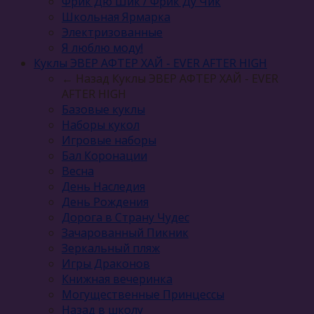
Фрик Дю Шик / Фрик Ду Чик
Школьная Ярмарка
Электризованные
Я люблю моду!
Куклы ЭВЕР АФТЕР ХАЙ - EVER AFTER HIGH
← Назад
Куклы ЭВЕР АФТЕР ХАЙ - EVER
AFTER HIGH
Базовые куклы
Наборы кукол
Игровые наборы
Бал Коронации
Весна
День Наследия
День Рождения
Дорога в Страну Чудес
Зачарованный Пикник
Зеркальный пляж
Игры Драконов
Книжная вечеринка
Могущественные Принцессы
Назад в школу