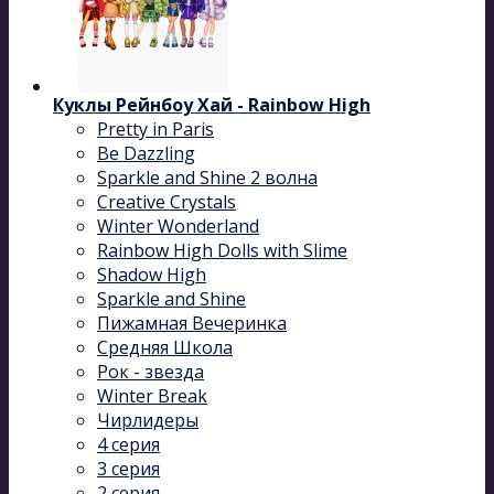
Куклы Рейнбоу Хай - Rainbow High
Pretty in Paris
Be Dazzling
Sparkle and Shine 2 волна
Сreative Сrystals
Winter Wonderland
Rainbow High Dolls with Slime
Shadow High
Sparkle and Shine
Пижамная Вечеринка
Средняя Школа
Рок - звезда
Winter Break
Чирлидеры
4 серия
3 серия
2 серия