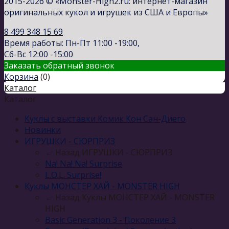
2015-2026 © «Monster-High2.ru: интернет-магазин
оригинальных кукол и игрушек из США и Европы»
8 499 348 15 69
Время работы: Пн-Пт 11:00 -19:00,
Сб-Вс 12:00 -15:00
Заказать обратный звонок
Корзина
(
0
)
Каталог
Каталог
Куклы с выставки Комик Кон Сан-Диего
Новинки
ИГРУШКИ - СЮРПРИЗ
← Назад
ИГРУШКИ - СЮРПРИЗ
Na! Na! Na! Surprise
L.O.L. Surprise!
Куклы МОНСТЕР ХАЙ - MONSTER HIGH
← Назад
Куклы МОНСТЕР ХАЙ - MONSTER
HIGH
Basic Generation 3 - Поколение 3