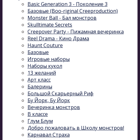
Basic Generation 3 - Поколение 3
Базовые (Boo-riginal Creeproduction)
Monster Ball - Бал монстров
Skulltimate Secrets
Creepover Party - Пижамная вечеринка
Reel Drama - Кино Драма
Haunt Couture
Базовые
Игровые наборы
Наборы кукол
13 желаний
Арт класс
Балерины
Большой Скарьерный Риф
Бу Йорк, Бу Йорк
Вечеринка монстров
В классе
Глум Блум
Добро пожаловать в Школу монстров!
Карнавал Cтраха