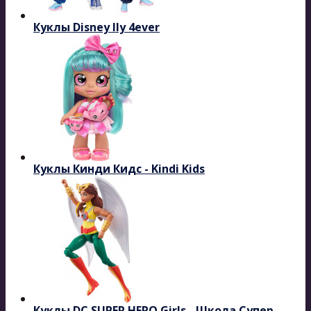
Куклы Disney Ily 4ever
Куклы Кинди Кидс - Kindi Kids
Куклы DC SUPER HERO Girls - Школа Супер