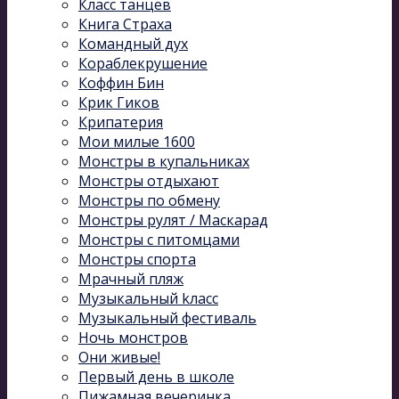
Класс танцев
Книга Страха
Командный дух
Кораблекрушение
Коффин Бин
Крик Гиков
Крипатерия
Мои милые 1600
Монстры в купальниках
Монстры отдыхают
Монстры по обмену
Монстры рулят / Маскарад
Монстры с питомцами
Монстры спорта
Мрачный пляж
Музыкальный kласс
Музыкальный фестиваль
Ночь монстров
Они живые!
Первый день в школе
Пижамная вечеринка