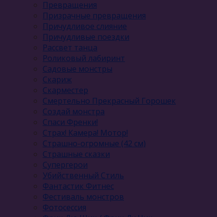
Превращения
Призрачные превращения
Причудливое слияние
Причудливые поездки
Рассвет танца
Роликовый лабиринт
Садовые монстры
Скариж
Скарместер
Смертельно Прекрасный Горошек
Создай монстра
Спаси Френки!
Страх! Камера! Мотор!
Страшно-огромные (42 см)
Страшные сказки
Супергерои
Убийственный Стиль
Фантастик Фитнес
Фестиваль монстров
Фотосессия