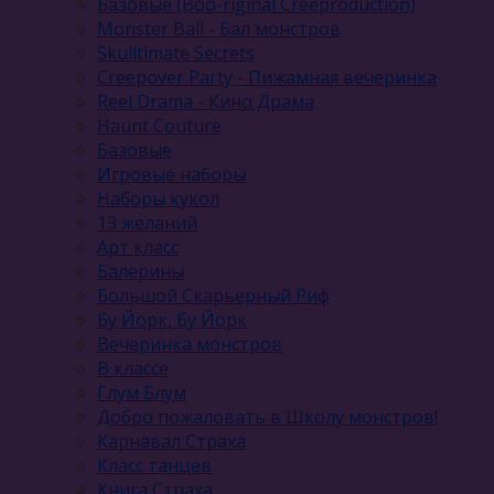
Базовые (Boo-riginal Creeproduction)
Monster Ball - Бал монстров
Skulltimate Secrets
Creepover Party - Пижамная вечеринка
Reel Drama - Кино Драма
Haunt Couture
Базовые
Игровые наборы
Наборы кукол
13 желаний
Арт класс
Балерины
Большой Скарьерный Риф
Бу Йорк, Бу Йорк
Вечеринка монстров
В классе
Глум Блум
Добро пожаловать в Школу монстров!
Карнавал Cтраха
Класс танцев
Книга Страха