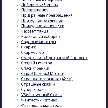
Побережье Черепа
Превращения
Призрачные превращения
Причудливое слияние
Причудливые поездки
Рассвет танца
Роликовый лабиринт
Садовые монстры
Скариж
Скарместер
Смертельно Прекрасный Горошек
Создай монстра
Спаси Френки!
Страх! Камера! Мотор!
Страшно-огромные (42 см)
Страшные сказки
Супергерои
Убийственный Стиль
Фантастик Фитнес
Фестиваль монстров