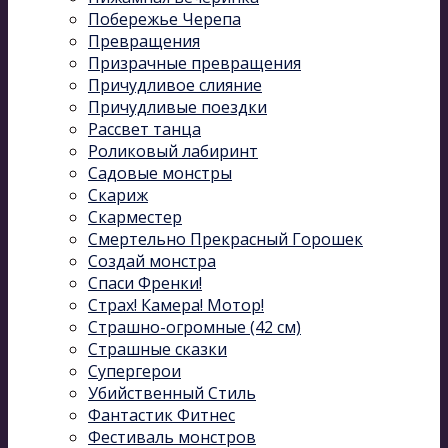
Побережье Черепа
Превращения
Призрачные превращения
Причудливое слияние
Причудливые поездки
Рассвет танца
Роликовый лабиринт
Садовые монстры
Скариж
Скарместер
Смертельно Прекрасный Горошек
Создай монстра
Спаси Френки!
Страх! Камера! Мотор!
Страшно-огромные (42 см)
Страшные сказки
Супергерои
Убийственный Стиль
Фантастик Фитнес
Фестиваль монстров