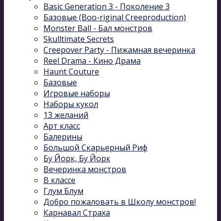
Basic Generation 3 - Поколение 3
Базовые (Boo-riginal Creeproduction)
Monster Ball - Бал монстров
Skulltimate Secrets
Creepover Party - Пижамная вечеринка
Reel Drama - Кино Драма
Haunt Couture
Базовые
Игровые наборы
Наборы кукол
13 желаний
Арт класс
Балерины
Большой Скарьерный Риф
Бу Йорк, Бу Йорк
Вечеринка монстров
В классе
Глум Блум
Добро пожаловать в Школу монстров!
Карнавал Cтраха