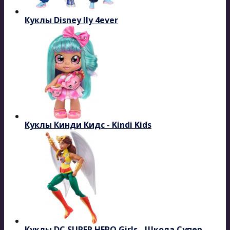
Куклы Disney Ily 4ever
Куклы Кинди Кидс - Kindi Kids
Куклы DC SUPER HERO Girls - Школа Супер