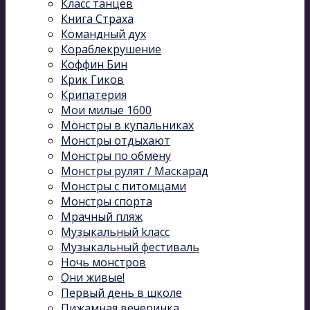
Класс танцев
Книга Страха
Командный дух
Кораблекрушение
Коффин Бин
Крик Гиков
Крипатерия
Мои милые 1600
Монстры в купальниках
Монстры отдыхают
Монстры по обмену
Монстры рулят / Маскарад
Монстры с питомцами
Монстры спорта
Мрачный пляж
Музыкальный kласс
Музыкальный фестиваль
Ночь монстров
Они живые!
Первый день в школе
Пижамная вечеринка