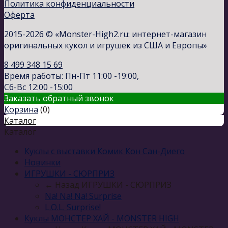
Политика конфиденциальности
Оферта
2015-2026 © «Monster-High2.ru: интернет-магазин
оригинальных кукол и игрушек из США и Европы»
8 499 348 15 69
Время работы: Пн-Пт 11:00 -19:00,
Сб-Вс 12:00 -15:00
Заказать обратный звонок
Корзина
(
0
)
Каталог
Каталог
Куклы с выставки Комик Кон Сан-Диего
Новинки
ИГРУШКИ - СЮРПРИЗ
← Назад
ИГРУШКИ - СЮРПРИЗ
Na! Na! Na! Surprise
L.O.L. Surprise!
Куклы МОНСТЕР ХАЙ - MONSTER HIGH