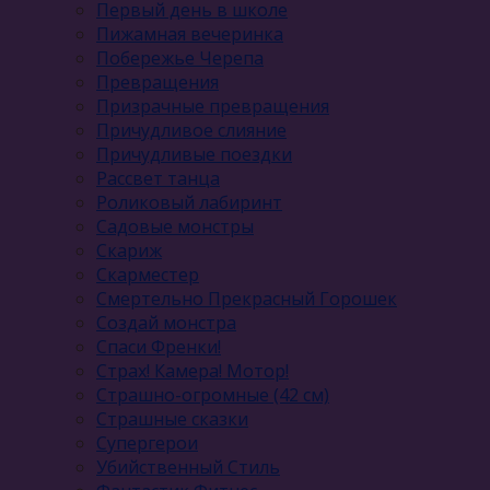
Первый день в школе
Пижамная вечеринка
Побережье Черепа
Превращения
Призрачные превращения
Причудливое слияние
Причудливые поездки
Рассвет танца
Роликовый лабиринт
Садовые монстры
Скариж
Скарместер
Смертельно Прекрасный Горошек
Создай монстра
Спаси Френки!
Страх! Камера! Мотор!
Страшно-огромные (42 см)
Страшные сказки
Супергерои
Убийственный Стиль