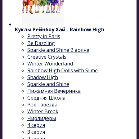
Куклы Рейнбоу Хай - Rainbow High
Pretty in Paris
Be Dazzling
Sparkle and Shine 2 волна
Сreative Сrystals
Winter Wonderland
Rainbow High Dolls with Slime
Shadow High
Sparkle and Shine
Пижамная Вечеринка
Средняя Школа
Рок - звезда
Winter Break
Чирлидеры
4 серия
3 серия
2 серия