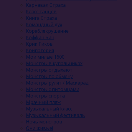
Карнавал Cтраха
Класс танцев
Книга Страха
Командный дух
Кораблекрушение
Коффин Бин
Крик Гиков
Крипатерия
Мои милые 1600
Монстры в купальниках
Монстры отдыхают
Монстры по обмену
Монстры рулят / Маскарад
Монстры с питомцами
Монстры спорта
Мрачный пляж
Музыкальный kласс
Музыкальный фестиваль
Ночь монстров
Они живые!