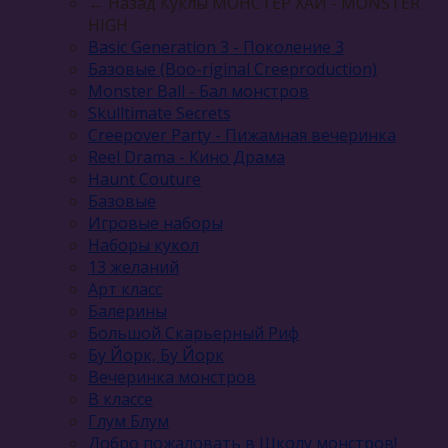
← Назад
Куклы МОНСТЕР ХАЙ - MONSTER
HIGH
Basic Generation 3 - Поколение 3
Базовые (Boo-riginal Creeproduction)
Monster Ball - Бал монстров
Skulltimate Secrets
Creepover Party - Пижамная вечеринка
Reel Drama - Кино Драма
Haunt Couture
Базовые
Игровые наборы
Наборы кукол
13 желаний
Арт класс
Балерины
Большой Скарьерный Риф
Бу Йорк, Бу Йорк
Вечеринка монстров
В классе
Глум Блум
Добро пожаловать в Школу монстров!