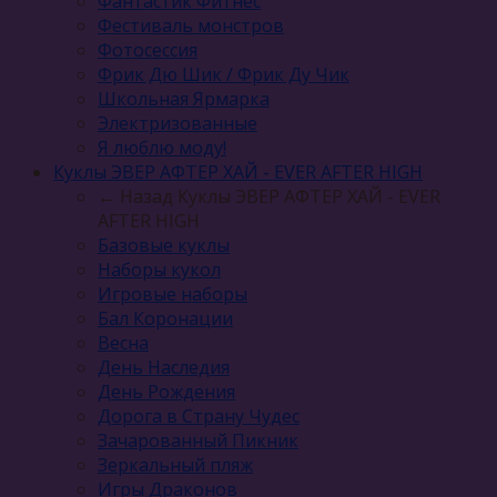
Фантастик Фитнес
Фестиваль монстров
Фотосессия
Фрик Дю Шик / Фрик Ду Чик
Школьная Ярмарка
Электризованные
Я люблю моду!
Куклы ЭВЕР АФТЕР ХАЙ - EVER AFTER HIGH
← Назад
Куклы ЭВЕР АФТЕР ХАЙ - EVER
AFTER HIGH
Базовые куклы
Наборы кукол
Игровые наборы
Бал Коронации
Весна
День Наследия
День Рождения
Дорога в Страну Чудес
Зачарованный Пикник
Зеркальный пляж
Игры Драконов