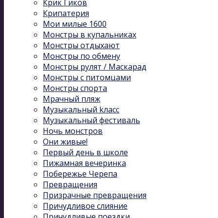
Крик Гиков
Крипатерия
Мои милые 1600
Монстры в купальниках
Монстры отдыхают
Монстры по обмену
Монстры рулят / Маскарад
Монстры с питомцами
Монстры спорта
Мрачный пляж
Музыкальный kласс
Музыкальный фестиваль
Ночь монстров
Они живые!
Первый день в школе
Пижамная вечеринка
Побережье Черепа
Превращения
Призрачные превращения
Причудливое слияние
Причудливые поездки