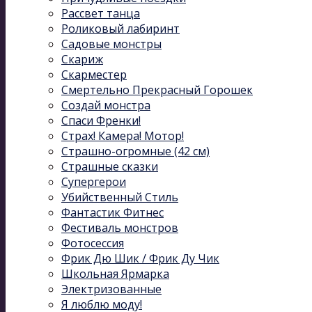
Рассвет танца
Роликовый лабиринт
Садовые монстры
Скариж
Скарместер
Смертельно Прекрасный Горошек
Создай монстра
Спаси Френки!
Страх! Камера! Мотор!
Страшно-огромные (42 см)
Страшные сказки
Супергерои
Убийственный Стиль
Фантастик Фитнес
Фестиваль монстров
Фотосессия
Фрик Дю Шик / Фрик Ду Чик
Школьная Ярмарка
Электризованные
Я люблю моду!