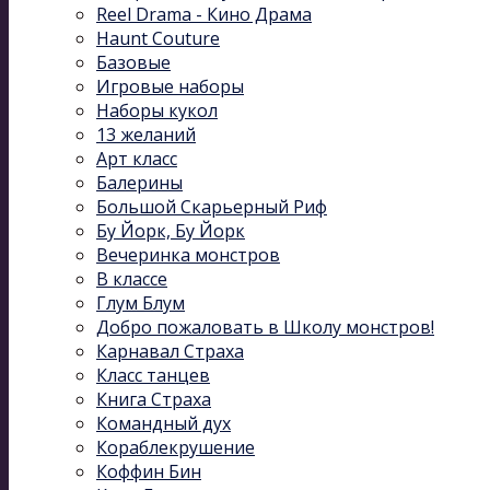
Reel Drama - Кино Драма
Haunt Couture
Базовые
Игровые наборы
Наборы кукол
13 желаний
Арт класс
Балерины
Большой Скарьерный Риф
Бу Йорк, Бу Йорк
Вечеринка монстров
В классе
Глум Блум
Добро пожаловать в Школу монстров!
Карнавал Cтраха
Класс танцев
Книга Страха
Командный дух
Кораблекрушение
Коффин Бин