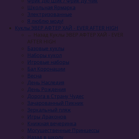
Фрик Дю Шик / Фрик Ду Чик
Школьная Ярмарка
Электризованные
Я люблю моду!
Куклы ЭВЕР АФТЕР ХАЙ - EVER AFTER HIGH
← Назад
Куклы ЭВЕР АФТЕР ХАЙ - EVER
AFTER HIGH
Базовые куклы
Наборы кукол
Игровые наборы
Бал Коронации
Весна
День Наследия
День Рождения
Дорога в Страну Чудес
Зачарованный Пикник
Зеркальный пляж
Игры Драконов
Книжная вечеринка
Могущественные Принцессы
Назад в школу