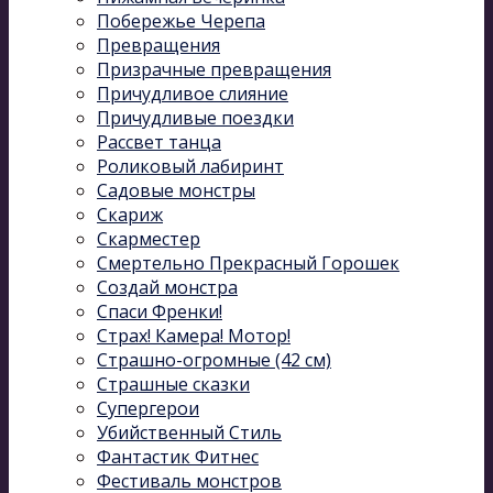
Побережье Черепа
Превращения
Призрачные превращения
Причудливое слияние
Причудливые поездки
Рассвет танца
Роликовый лабиринт
Садовые монстры
Скариж
Скарместер
Смертельно Прекрасный Горошек
Создай монстра
Спаси Френки!
Страх! Камера! Мотор!
Страшно-огромные (42 см)
Страшные сказки
Супергерои
Убийственный Стиль
Фантастик Фитнес
Фестиваль монстров