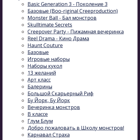
Basic Generation 3 - Поколение 3
Базовые (Boo-riginal Creeproduction)
Monster Ball - Бал монстров
Skulltimate Secrets
Creepover Party - Пижамная вечеринка
Reel Drama - Кино Драма
Haunt Couture
Базовые
Игровые наборы
Наборы кукол
13 желаний
Арт класс
Балерины
Большой Скарьерный Риф
Бу Йорк, Бу Йорк
Вечеринка монстров
В классе
Глум Блум
Добро пожаловать в Школу монстров!
Карнавал Cтраха