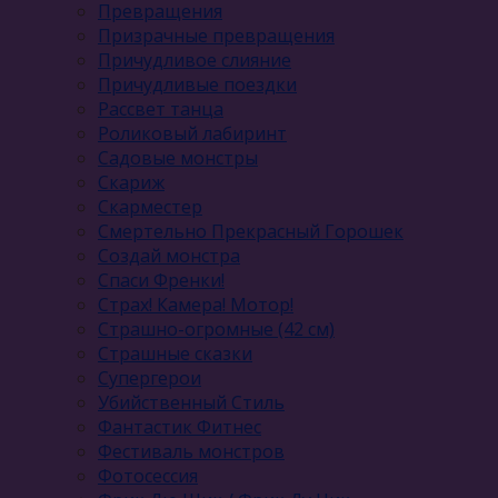
Превращения
Призрачные превращения
Причудливое слияние
Причудливые поездки
Рассвет танца
Роликовый лабиринт
Садовые монстры
Скариж
Скарместер
Смертельно Прекрасный Горошек
Создай монстра
Спаси Френки!
Страх! Камера! Мотор!
Страшно-огромные (42 см)
Страшные сказки
Супергерои
Убийственный Стиль
Фантастик Фитнес
Фестиваль монстров
Фотосессия