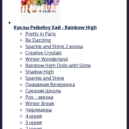
Куклы Рейнбоу Хай - Rainbow High
Pretty in Paris
Be Dazzling
Sparkle and Shine 2 волна
Сreative Сrystals
Winter Wonderland
Rainbow High Dolls with Slime
Shadow High
Sparkle and Shine
Пижамная Вечеринка
Средняя Школа
Рок - звезда
Winter Break
Чирлидеры
4 серия
3 серия
2 серия