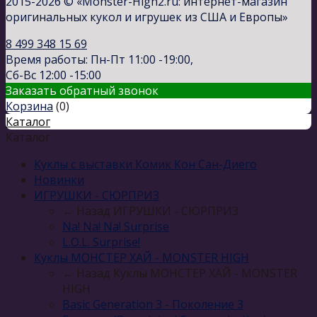
2015-2026 © «Monster-High2.ru: интернет-магазин
оригинальных кукол и игрушек из США и Европы»
8 499 348 15 69
Время работы: Пн-Пт 11:00 -19:00,
Сб-Вс 12:00 -15:00
Заказать обратный звонок
Корзина
(
0
)
Каталог
Каталог
Куклы с выставки Комик Кон Сан-Диего
Новинки
ИГРУШКИ - СЮРПРИЗ
← Назад
ИГРУШКИ - СЮРПРИЗ
Na! Na! Na! Surprise
L.O.L. Surprise!
Куклы МОНСТЕР ХАЙ - MONSTER HIGH
← Назад
Куклы МОНСТЕР ХАЙ - MONSTER
HIGH
Basic Generation 3 - Поколение 3