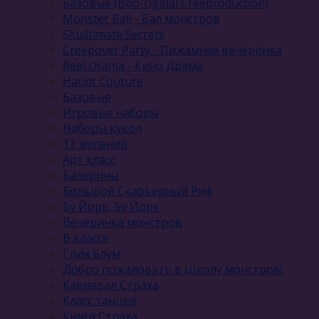
Базовые (Boo-riginal Creeproduction)
Monster Ball - Бал монстров
Skulltimate Secrets
Creepover Party - Пижамная вечеринка
Reel Drama - Кино Драма
Haunt Couture
Базовые
Игровые наборы
Наборы кукол
13 желаний
Арт класс
Балерины
Большой Скарьерный Риф
Бу Йорк, Бу Йорк
Вечеринка монстров
В классе
Глум Блум
Добро пожаловать в Школу монстров!
Карнавал Cтраха
Класс танцев
Книга Страха