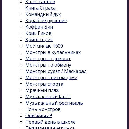
Класс танцев
Книга Страха
Командный дух
Кораблекрушение
Коффин Бин
Крик Гиков
Крипатерия
Мои милые 1600
Монстры в купальниках
Монстры отдыхают
Монстры по обмену
Монстры рулят / Маскарад
Монстры с питомцами
Монстры спорта
Мрачный пляж
Музыкальный kласс
Музыкальный фестиваль
Ночь монстров
Они живые!
Первый день в школе
Пижамная вечеринка