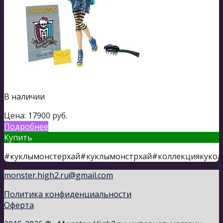
В наличии
Цена:
17900
руб.
Подробнее
Купить
#куклымонстерхай#куклымонстрхай#коллекциякукол
monster.high2.ru@gmail.com
Политика конфиденциальности
Оферта