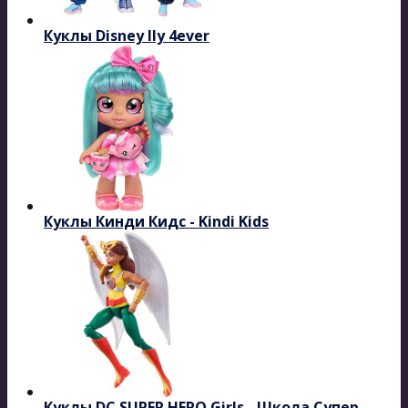
Куклы Disney Ily 4ever
Куклы Кинди Кидс - Kindi Kids
Куклы DC SUPER HERO Girls - Школа Супер