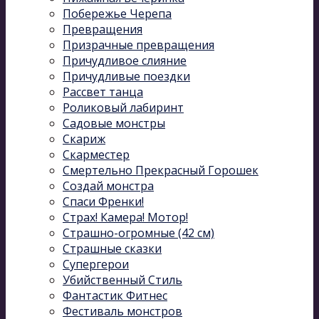
Побережье Черепа
Превращения
Призрачные превращения
Причудливое слияние
Причудливые поездки
Рассвет танца
Роликовый лабиринт
Садовые монстры
Скариж
Скарместер
Смертельно Прекрасный Горошек
Создай монстра
Спаси Френки!
Страх! Камера! Мотор!
Страшно-огромные (42 см)
Страшные сказки
Супергерои
Убийственный Стиль
Фантастик Фитнес
Фестиваль монстров