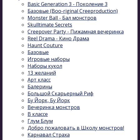
Basic Generation 3 - Поколение 3
Базовые (Boo-riginal Creeproduction)
Monster Ball - Бал монстров
Skulltimate Secrets
Creepover Party - Пижамная вечеринка
Reel Drama - Кино Драма
Haunt Couture
Базовые
Игровые наборы
Наборы кукол
13 желаний
Арт класс
Балерины
Большой Скарьерный Риф
Бу Йорк, Бу Йорк
Вечеринка монстров
В классе
Глум Блум
Добро пожаловать в Школу монстров!
Карнавал Cтраха