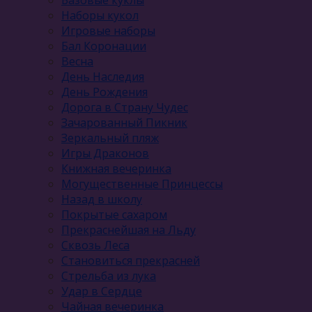
Наборы кукол
Игровые наборы
Бал Коронации
Весна
День Наследия
День Рождения
Дорога в Страну Чудес
Зачарованный Пикник
Зеркальный пляж
Игры Драконов
Книжная вечеринка
Могущественные Принцессы
Назад в школу
Покрытые сахаром
Прекраснейшая на Льду
Сквозь Леса
Становиться прекрасней
Стрельба из лука
Удар в Сердце
Чайная вечеринка