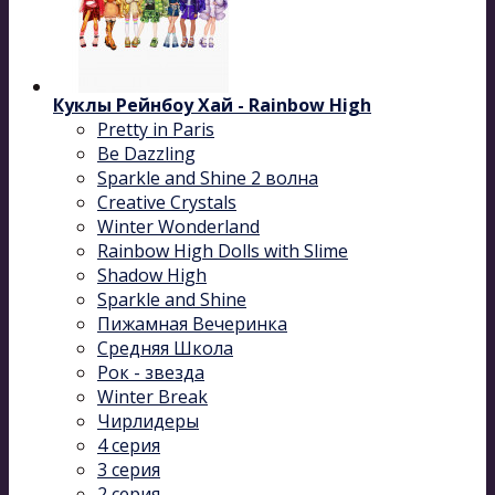
Куклы Рейнбоу Хай - Rainbow High
Pretty in Paris
Be Dazzling
Sparkle and Shine 2 волна
Сreative Сrystals
Winter Wonderland
Rainbow High Dolls with Slime
Shadow High
Sparkle and Shine
Пижамная Вечеринка
Средняя Школа
Рок - звезда
Winter Break
Чирлидеры
4 серия
3 серия
2 серия