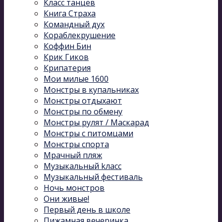
Класс танцев
Книга Страха
Командный дух
Кораблекрушение
Коффин Бин
Крик Гиков
Крипатерия
Мои милые 1600
Монстры в купальниках
Монстры отдыхают
Монстры по обмену
Монстры рулят / Маскарад
Монстры с питомцами
Монстры спорта
Мрачный пляж
Музыкальный kласс
Музыкальный фестиваль
Ночь монстров
Они живые!
Первый день в школе
Пижамная вечеринка