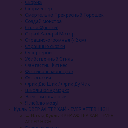
Скариж
Скарместер
Смертельно Прекрасный Горошек
Создай монстра
Спаси Френки!
Страх! Камера! Мотор!
Страшно-огромные (42 см)
Страшные сказки
Супергерои
Убийственный Стиль
Фантастик Фитнес
Фестиваль монстров
Фотосессия
Фрик Дю Шик / Фрик Ду Чик
Школьная Ярмарка
Электризованные
Я люблю моду!
Куклы ЭВЕР АФТЕР ХАЙ - EVER AFTER HIGH
← Назад
Куклы ЭВЕР АФТЕР ХАЙ - EVER
AFTER HIGH
Базовые куклы