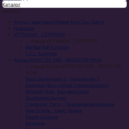
Каталог
Каталог
Куклы с выставки Комик Кон Сан-Диего
Новинки
ИГРУШКИ - СЮРПРИЗ
← Назад
ИГРУШКИ - СЮРПРИЗ
Na! Na! Na! Surprise
L.O.L. Surprise!
Куклы МОНСТЕР ХАЙ - MONSTER HIGH
← Назад
Куклы МОНСТЕР ХАЙ - MONSTER
HIGH
Basic Generation 3 - Поколение 3
Базовые (Boo-riginal Creeproduction)
Monster Ball - Бал монстров
Skulltimate Secrets
Creepover Party - Пижамная вечеринка
Reel Drama - Кино Драма
Haunt Couture
Базовые