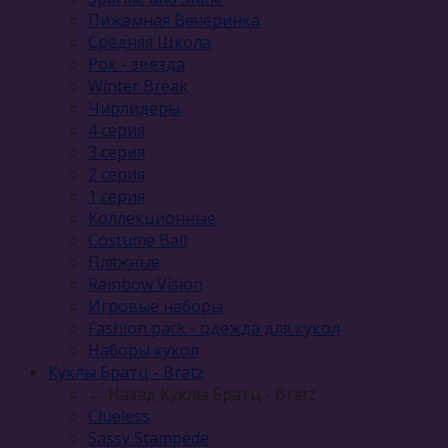
Пижамная Вечеринка
Средняя Школа
Рок - звезда
Winter Break
Чирлидеры
4 серия
3 серия
2 серия
1 серия
Коллекционные
Costume Ball
Пляжные
Rainbow Vision
Игровые наборы
Fashion pack - одежда для кукол
Наборы кукол
Куклы Братц - Bratz
← Назад
Куклы Братц - Bratz
Clueless
Sassy Stampede