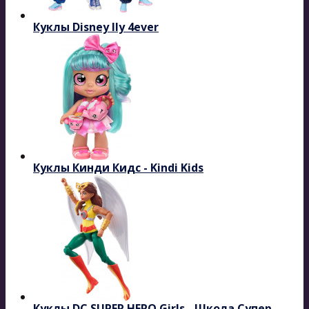
Куклы Disney Ily 4ever
Куклы Кинди Кидс - Kindi Kids
Куклы DC SUPER HERO Girls - Школа Супер