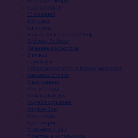
Игровые наборы
Наборы кукол
13 желаний
Арт класс
Балерины
Большой Скарьерный Риф
Бу Йорк, Бу Йорк
Вечеринка монстров
В классе
Глум Блум
Добро пожаловать в Школу монстров!
Карнавал Cтраха
Класс танцев
Книга Страха
Командный дух
Кораблекрушение
Коффин Бин
Крик Гиков
Крипатерия
Мои милые 1600
Монстры в купальниках