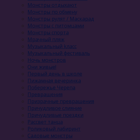
Монстры отдыхают
Монстры по обмену
Монстры рулят / Маскарад
Монстры с питомцами
Монстры спорта
Мрачный пляж
Музыкальный kласс
Музыкальный фестиваль
Ночь монстров
Они живые!
Первый день в школе
Пижамная вечеринка
Побережье Черепа
Превращения
Призрачные превращения
Причудливое слияние
Причудливые поездки
Рассвет танца
Роликовый лабиринт
Садовые монстры