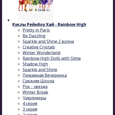
Куклы Рейнбоу Хай - Rainbow High
Pretty in Paris
Be Dazzling
Sparkle and Shine 2 волна
Сreative Сrystals
Winter Wonderland
Rainbow High Dolls with Slime
Shadow High
Sparkle and Shine
Пижамная Вечеринка
Средняя Школа
Рок - звезда
Winter Break
Чирлидеры
4 серия
3 серия
2 серия