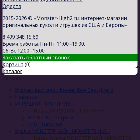
Оферта
2015-2026 © «Monster-High2.ru: интернет-магазин
оригинальных кукол и игрушек из США и Европы»
8 499 348 15 69
Время работы: Пн-Пт 11:00 -19:00,
Сб-Вс 12:00 -15:00
Заказать обратный звонок
Корзина
(
0
)
Каталог
Каталог
Куклы с выставки Комик Кон Сан-Диего
Новинки
ИГРУШКИ - СЮРПРИЗ
← Назад
ИГРУШКИ - СЮРПРИЗ
Na! Na! Na! Surprise
L.O.L. Surprise!
Куклы МОНСТЕР ХАЙ - MONSTER HIGH
← Назад
Куклы МОНСТЕР ХАЙ - MONSTER