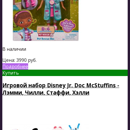
В наличии
Цена:
3990
руб.
Подробнее
Купить
Игровой набор Disney Jr. Doc McStuffins -
Лэмми, Чилли, Стаффи, Хэлли