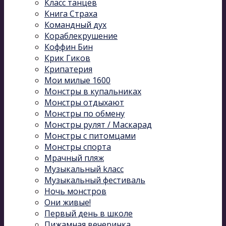
Класс танцев
Книга Страха
Командный дух
Кораблекрушение
Коффин Бин
Крик Гиков
Крипатерия
Мои милые 1600
Монстры в купальниках
Монстры отдыхают
Монстры по обмену
Монстры рулят / Маскарад
Монстры с питомцами
Монстры спорта
Мрачный пляж
Музыкальный kласс
Музыкальный фестиваль
Ночь монстров
Они живые!
Первый день в школе
Пижамная вечеринка