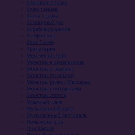
Карнавал Cтраха
Класс танцев
Книга Страха
Командный дух
Кораблекрушение
Коффин Бин
Крик Гиков
Крипатерия
Мои милые 1600
Монстры в купальниках
Монстры отдыхают
Монстры по обмену
Монстры рулят / Маскарад
Монстры с питомцами
Монстры спорта
Мрачный пляж
Музыкальный kласс
Музыкальный фестиваль
Ночь монстров
Они живые!