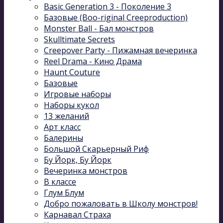
Basic Generation 3 - Поколение 3
Базовые (Boo-riginal Creeproduction)
Monster Ball - Бал монстров
Skulltimate Secrets
Creepover Party - Пижамная вечеринка
Reel Drama - Кино Драма
Haunt Couture
Базовые
Игровые наборы
Наборы кукол
13 желаний
Арт класс
Балерины
Большой Скарьерный Риф
Бу Йорк, Бу Йорк
Вечеринка монстров
В классе
Глум Блум
Добро пожаловать в Школу монстров!
Карнавал Cтраха