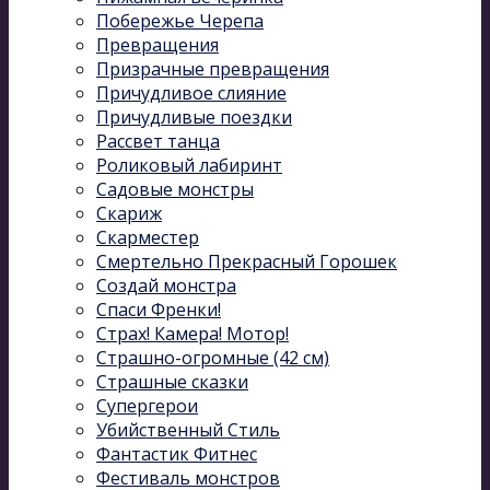
Побережье Черепа
Превращения
Призрачные превращения
Причудливое слияние
Причудливые поездки
Рассвет танца
Роликовый лабиринт
Садовые монстры
Скариж
Скарместер
Смертельно Прекрасный Горошек
Создай монстра
Спаси Френки!
Страх! Камера! Мотор!
Страшно-огромные (42 см)
Страшные сказки
Супергерои
Убийственный Стиль
Фантастик Фитнес
Фестиваль монстров