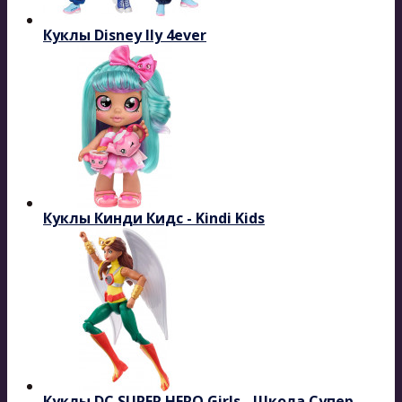
Куклы Disney Ily 4ever
Куклы Кинди Кидс - Kindi Kids
Куклы DC SUPER HERO Girls - Школа Супер