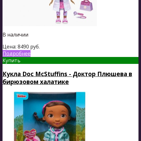
В наличии
Цена:
8490
руб.
Подробнее
Купить
Кукла Doc McStuffins - Доктор Плюшева в
бирюзовом халатике