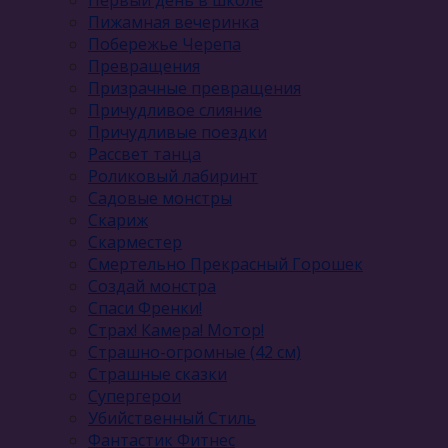
Первый день в школе
Пижамная вечеринка
Побережье Черепа
Превращения
Призрачные превращения
Причудливое слияние
Причудливые поездки
Рассвет танца
Роликовый лабиринт
Садовые монстры
Скариж
Скарместер
Смертельно Прекрасный Горошек
Создай монстра
Спаси Френки!
Страх! Камера! Мотор!
Страшно-огромные (42 см)
Страшные сказки
Супергерои
Убийственный Стиль
Фантастик Фитнес