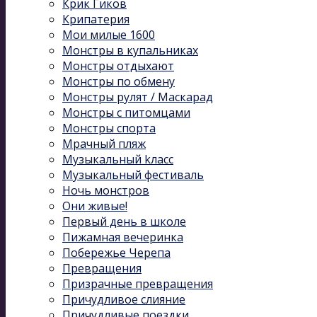
Крик Гиков
Крипатерия
Мои милые 1600
Монстры в купальниках
Монстры отдыхают
Монстры по обмену
Монстры рулят / Маскарад
Монстры с питомцами
Монстры спорта
Мрачный пляж
Музыкальный kласс
Музыкальный фестиваль
Ночь монстров
Они живые!
Первый день в школе
Пижамная вечеринка
Побережье Черепа
Превращения
Призрачные превращения
Причудливое слияние
Причудливые поездки