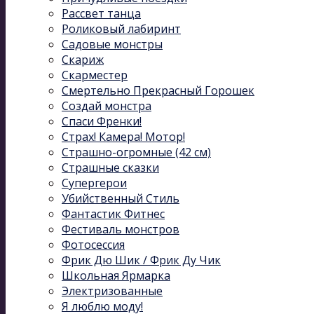
Рассвет танца
Роликовый лабиринт
Садовые монстры
Скариж
Скарместер
Смертельно Прекрасный Горошек
Создай монстра
Спаси Френки!
Страх! Камера! Мотор!
Страшно-огромные (42 см)
Страшные сказки
Супергерои
Убийственный Стиль
Фантастик Фитнес
Фестиваль монстров
Фотосессия
Фрик Дю Шик / Фрик Ду Чик
Школьная Ярмарка
Электризованные
Я люблю моду!