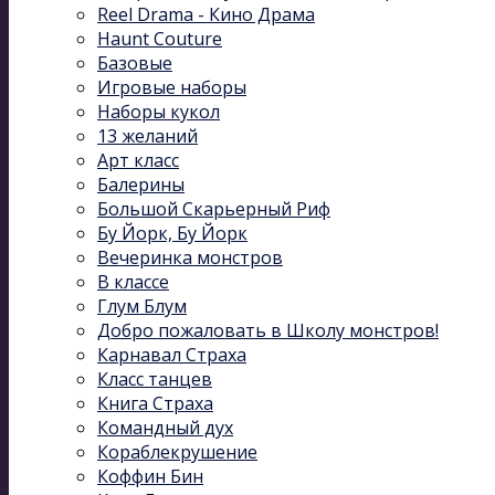
Reel Drama - Кино Драма
Haunt Couture
Базовые
Игровые наборы
Наборы кукол
13 желаний
Арт класс
Балерины
Большой Скарьерный Риф
Бу Йорк, Бу Йорк
Вечеринка монстров
В классе
Глум Блум
Добро пожаловать в Школу монстров!
Карнавал Cтраха
Класс танцев
Книга Страха
Командный дух
Кораблекрушение
Коффин Бин