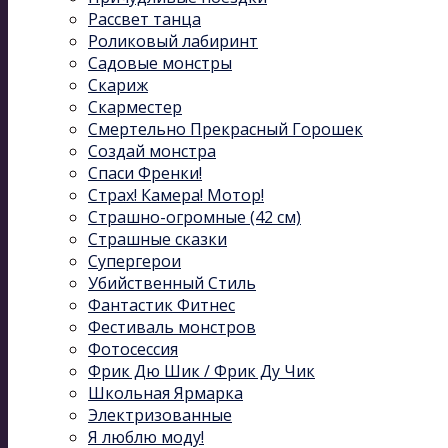
Рассвет танца
Роликовый лабиринт
Садовые монстры
Скариж
Скарместер
Смертельно Прекрасный Горошек
Создай монстра
Спаси Френки!
Страх! Камера! Мотор!
Страшно-огромные (42 см)
Страшные сказки
Супергерои
Убийственный Стиль
Фантастик Фитнес
Фестиваль монстров
Фотосессия
Фрик Дю Шик / Фрик Ду Чик
Школьная Ярмарка
Электризованные
Я люблю моду!