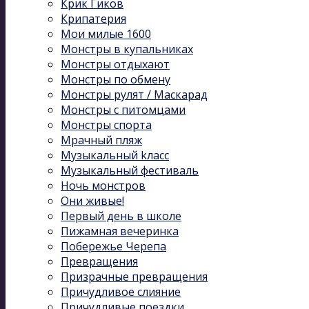
Крик Гиков
Крипатерия
Мои милые 1600
Монстры в купальниках
Монстры отдыхают
Монстры по обмену
Монстры рулят / Маскарад
Монстры с питомцами
Монстры спорта
Мрачный пляж
Музыкальный kласс
Музыкальный фестиваль
Ночь монстров
Они живые!
Первый день в школе
Пижамная вечеринка
Побережье Черепа
Превращения
Призрачные превращения
Причудливое слияние
Причудливые поездки