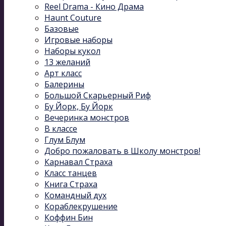
Reel Drama - Кино Драма
Haunt Couture
Базовые
Игровые наборы
Наборы кукол
13 желаний
Арт класс
Балерины
Большой Скарьерный Риф
Бу Йорк, Бу Йорк
Вечеринка монстров
В классе
Глум Блум
Добро пожаловать в Школу монстров!
Карнавал Cтраха
Класс танцев
Книга Страха
Командный дух
Кораблекрушение
Коффин Бин