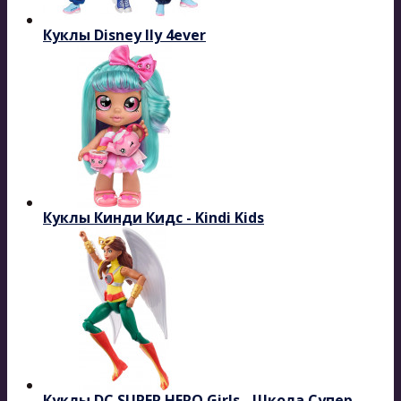
Куклы Disney Ily 4ever
Куклы Кинди Кидс - Kindi Kids
Куклы DC SUPER HERO Girls - Школа Супер