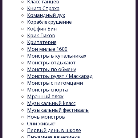
Класс танцев
Книга Страха
Командный дух
Кораблекрушение
Коффин Бин
Крик Гиков
Крипатерия
Мои милые 1600
Монстры в купальниках
Монстры отдыхают
Монстры по обмену
Монстры рулят / Маскарад
Монстры с питомцами
Монстры спорта
Мрачный пляж
Музыкальный kласс
Музыкальный фестиваль
Ночь монстров
Они живые!
Первый день в школе
Пижамная вечеринка