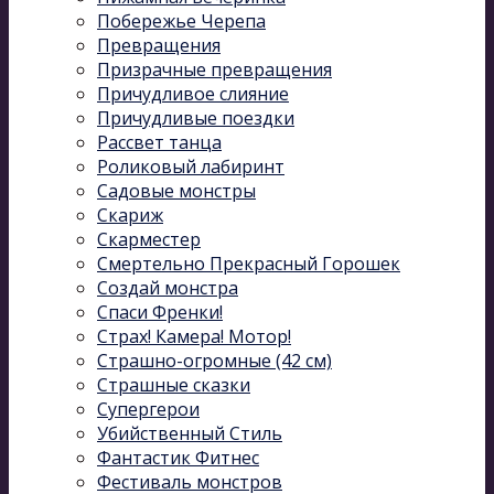
Побережье Черепа
Превращения
Призрачные превращения
Причудливое слияние
Причудливые поездки
Рассвет танца
Роликовый лабиринт
Садовые монстры
Скариж
Скарместер
Смертельно Прекрасный Горошек
Создай монстра
Спаси Френки!
Страх! Камера! Мотор!
Страшно-огромные (42 см)
Страшные сказки
Супергерои
Убийственный Стиль
Фантастик Фитнес
Фестиваль монстров