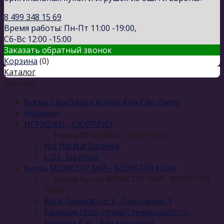
8 499 348 15 69
Время работы: Пн-Пт 11:00 -19:00,
Сб-Вс 12:00 -15:00
Заказать обратный звонок
Корзина
(
0
)
Каталог
Каталог
Куклы с выставки Комик Кон Сан-Диего
Новинки
ИГРУШКИ - СЮРПРИЗ
← Назад
ИГРУШКИ - СЮРПРИЗ
Na! Na! Na! Surprise
L.O.L. Surprise!
Куклы МОНСТЕР ХАЙ - MONSTER HIGH
← Назад
Куклы МОНСТЕР ХАЙ - MONSTER
HIGH
Basic Generation 3 - Поколение 3
Базовые (Boo-riginal Creeproduction)
Monster Ball - Бал монстров