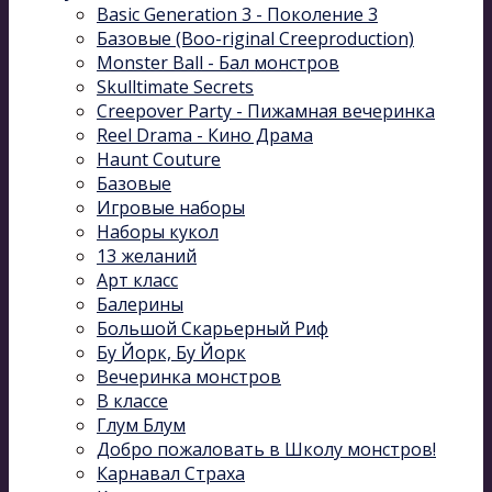
Basic Generation 3 - Поколение 3
Базовые (Boo-riginal Creeproduction)
Monster Ball - Бал монстров
Skulltimate Secrets
Creepover Party - Пижамная вечеринка
Reel Drama - Кино Драма
Haunt Couture
Базовые
Игровые наборы
Наборы кукол
13 желаний
Арт класс
Балерины
Большой Скарьерный Риф
Бу Йорк, Бу Йорк
Вечеринка монстров
В классе
Глум Блум
Добро пожаловать в Школу монстров!
Карнавал Cтраха