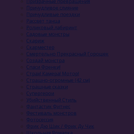
Призрачные превращения
Причудливое слияние
Причудливые поездки
Рассвет танца
Роликовый лабиринт
Садовые монстры
Скариж
Скарместер
Смертельно Прекрасный Горошек
Создай монстра
Спаси Френки!
Страх! Камера! Мотор!
Страшно-огромные (42 см)
Страшные сказки
Супергерои
Убийственный Стиль
Фантастик Фитнес
Фестиваль монстров
Фотосессия
Фрик Дю Шик / Фрик Ду Чик
Школьная Ярмарка