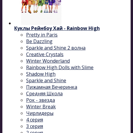
Куклы Рейнбоу Хай - Rainbow High
Pretty in Paris
Be Dazzling
Sparkle and Shine 2 волна
Сreative Сrystals
Winter Wonderland
Rainbow High Dolls with Slime
Shadow High
Sparkle and Shine
Пижамная Вечеринка
Средняя Школа
Рок - звезда
Winter Break
Чирлидеры
4 серия
3 серия
2 серия