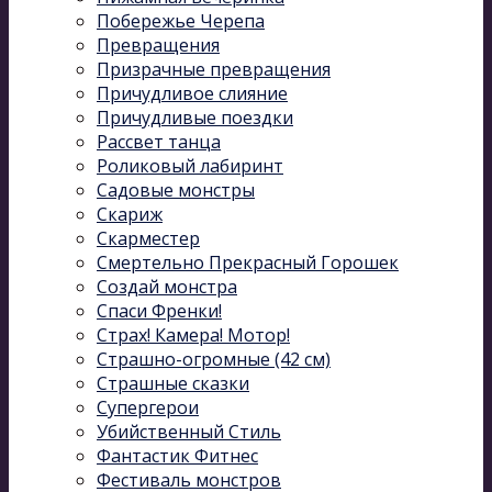
Побережье Черепа
Превращения
Призрачные превращения
Причудливое слияние
Причудливые поездки
Рассвет танца
Роликовый лабиринт
Садовые монстры
Скариж
Скарместер
Смертельно Прекрасный Горошек
Создай монстра
Спаси Френки!
Страх! Камера! Мотор!
Страшно-огромные (42 см)
Страшные сказки
Супергерои
Убийственный Стиль
Фантастик Фитнес
Фестиваль монстров