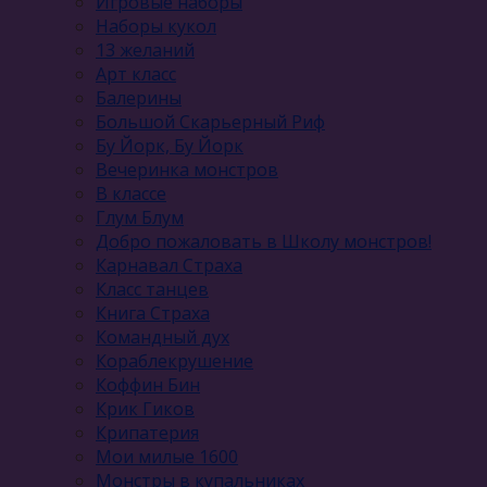
Игровые наборы
Наборы кукол
13 желаний
Арт класс
Балерины
Большой Скарьерный Риф
Бу Йорк, Бу Йорк
Вечеринка монстров
В классе
Глум Блум
Добро пожаловать в Школу монстров!
Карнавал Cтраха
Класс танцев
Книга Страха
Командный дух
Кораблекрушение
Коффин Бин
Крик Гиков
Крипатерия
Мои милые 1600
Монстры в купальниках