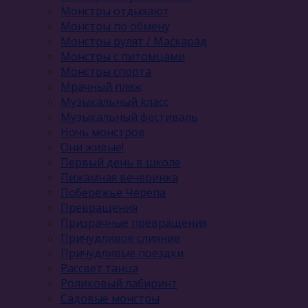
Монстры отдыхают
Монстры по обмену
Монстры рулят / Маскарад
Монстры с питомцами
Монстры спорта
Мрачный пляж
Музыкальный kласс
Музыкальный фестиваль
Ночь монстров
Они живые!
Первый день в школе
Пижамная вечеринка
Побережье Черепа
Превращения
Призрачные превращения
Причудливое слияние
Причудливые поездки
Рассвет танца
Роликовый лабиринт
Садовые монстры