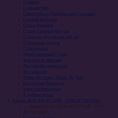
Скариж
Скарместер
Смертельно Прекрасный Горошек
Создай монстра
Спаси Френки!
Страх! Камера! Мотор!
Страшно-огромные (42 см)
Страшные сказки
Супергерои
Убийственный Стиль
Фантастик Фитнес
Фестиваль монстров
Фотосессия
Фрик Дю Шик / Фрик Ду Чик
Школьная Ярмарка
Электризованные
Я люблю моду!
Куклы ЭВЕР АФТЕР ХАЙ - EVER AFTER HIGH
← Назад
Куклы ЭВЕР АФТЕР ХАЙ - EVER
AFTER HIGH
Базовые куклы