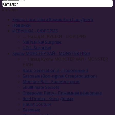
Каталог
Каталог
Куклы с выставки Комик Кон Сан-Диего
Новинки
ИГРУШКИ - СЮРПРИЗ
← Назад
ИГРУШКИ - СЮРПРИЗ
Na! Na! Na! Surprise
L.O.L. Surprise!
Куклы МОНСТЕР ХАЙ - MONSTER HIGH
← Назад
Куклы МОНСТЕР ХАЙ - MONSTER
HIGH
Basic Generation 3 - Поколение 3
Базовые (Boo-riginal Creeproduction)
Monster Ball - Бал монстров
Skulltimate Secrets
Creepover Party - Пижамная вечеринка
Reel Drama - Кино Драма
Haunt Couture
Базовые