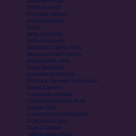
Наборы кукол
Игровые наборы
Бал Коронации
Весна
День Наследия
День Рождения
Дорога в Страну Чудес
Зачарованный Пикник
Зеркальный пляж
Игры Драконов
Книжная вечеринка
Могущественные Принцессы
Назад в школу
Покрытые сахаром
Прекраснейшая на Льду
Сквозь Леса
Становиться прекрасней
Стрельба из лука
Удар в Сердце
Чайная вечеринка