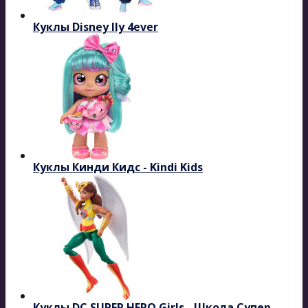
Куклы Disney Ily 4ever
Куклы Кинди Кидс - Kindi Kids
Куклы DC SUPER HERO Girls - Школа Супер