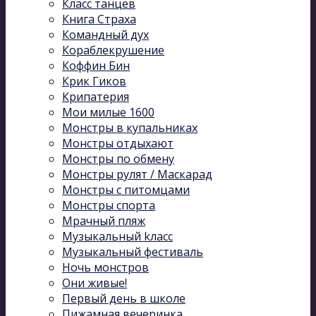
Класс танцев
Книга Страха
Командный дух
Кораблекрушение
Коффин Бин
Крик Гиков
Крипатерия
Мои милые 1600
Монстры в купальниках
Монстры отдыхают
Монстры по обмену
Монстры рулят / Маскарад
Монстры с питомцами
Монстры спорта
Мрачный пляж
Музыкальный kласс
Музыкальный фестиваль
Ночь монстров
Они живые!
Первый день в школе
Пижамная вечеринка