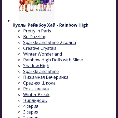
Куклы Рейнбоу Хай - Rainbow High
Pretty in Paris
Be Dazzling
Sparkle and Shine 2 волна
Сreative Сrystals
Winter Wonderland
Rainbow High Dolls with Slime
Shadow High
Sparkle and Shine
Пижамная Вечеринка
Средняя Школа
Рок - звезда
Winter Break
Чирлидеры
4 серия
3 серия
2 серия