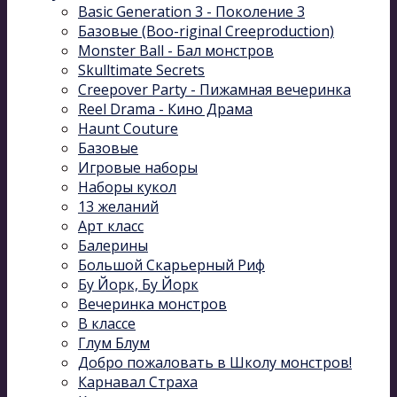
Basic Generation 3 - Поколение 3
Базовые (Boo-riginal Creeproduction)
Monster Ball - Бал монстров
Skulltimate Secrets
Creepover Party - Пижамная вечеринка
Reel Drama - Кино Драма
Haunt Couture
Базовые
Игровые наборы
Наборы кукол
13 желаний
Арт класс
Балерины
Большой Скарьерный Риф
Бу Йорк, Бу Йорк
Вечеринка монстров
В классе
Глум Блум
Добро пожаловать в Школу монстров!
Карнавал Cтраха