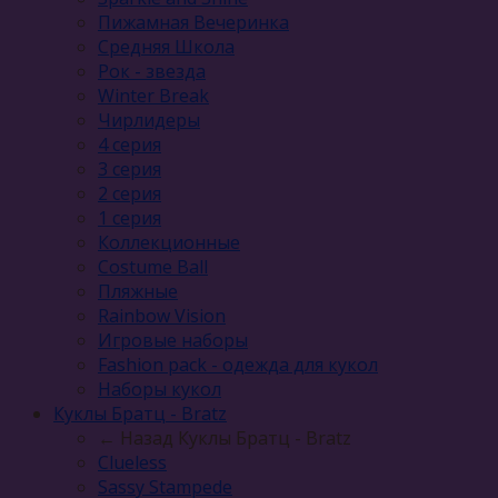
Пижамная Вечеринка
Средняя Школа
Рок - звезда
Winter Break
Чирлидеры
4 серия
3 серия
2 серия
1 серия
Коллекционные
Costume Ball
Пляжные
Rainbow Vision
Игровые наборы
Fashion pack - одежда для кукол
Наборы кукол
Куклы Братц - Bratz
← Назад
Куклы Братц - Bratz
Clueless
Sassy Stampede