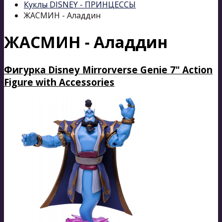
Куклы DISNEY - ПРИНЦЕССЫ
ЖАСМИН - Аладдин
ЖАСМИН - Аладдин
Фигурка Disney Mirrorverse Genie 7" Action
Figure with Accessories