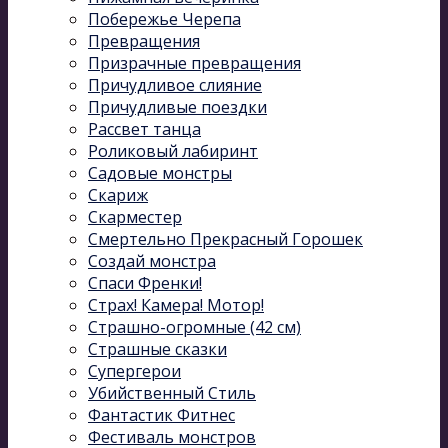
Побережье Черепа
Превращения
Призрачные превращения
Причудливое слияние
Причудливые поездки
Рассвет танца
Роликовый лабиринт
Садовые монстры
Скариж
Скарместер
Смертельно Прекрасный Горошек
Создай монстра
Спаси Френки!
Страх! Камера! Мотор!
Страшно-огромные (42 см)
Страшные сказки
Супергерои
Убийственный Стиль
Фантастик Фитнес
Фестиваль монстров