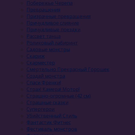
Побережье Черепа
Превращения
Призрачные превращения
Причудливое слияние
Причудливые поездки
Рассвет танца
Роликовый лабиринт
Садовые монстры
Скариж
Скарместер
Смертельно Прекрасный Горошек
Создай монстра
Спаси Френки!
Страх! Камера! Мотор!
Страшно-огромные (42 см)
Страшные сказки
Супергерои
Убийственный Стиль
Фантастик Фитнес
Фестиваль монстров