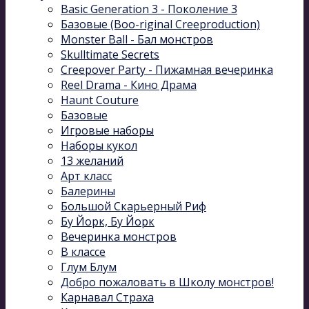
Basic Generation 3 - Поколение 3
Базовые (Boo-riginal Creeproduction)
Monster Ball - Бал монстров
Skulltimate Secrets
Creepover Party - Пижамная вечеринка
Reel Drama - Кино Драма
Haunt Couture
Базовые
Игровые наборы
Наборы кукол
13 желаний
Арт класс
Балерины
Большой Скарьерный Риф
Бу Йорк, Бу Йорк
Вечеринка монстров
В классе
Глум Блум
Добро пожаловать в Школу монстров!
Карнавал Cтраха