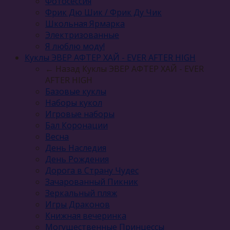
Фотосессия
Фрик Дю Шик / Фрик Ду Чик
Школьная Ярмарка
Электризованные
Я люблю моду!
Куклы ЭВЕР АФТЕР ХАЙ - EVER AFTER HIGH
← Назад
Куклы ЭВЕР АФТЕР ХАЙ - EVER
AFTER HIGH
Базовые куклы
Наборы кукол
Игровые наборы
Бал Коронации
Весна
День Наследия
День Рождения
Дорога в Страну Чудес
Зачарованный Пикник
Зеркальный пляж
Игры Драконов
Книжная вечеринка
Могущественные Принцессы