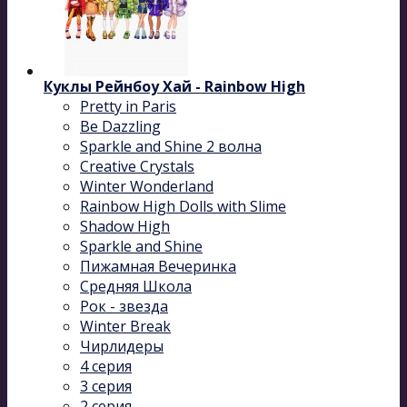
Куклы Рейнбоу Хай - Rainbow High
Pretty in Paris
Be Dazzling
Sparkle and Shine 2 волна
Сreative Сrystals
Winter Wonderland
Rainbow High Dolls with Slime
Shadow High
Sparkle and Shine
Пижамная Вечеринка
Средняя Школа
Рок - звезда
Winter Break
Чирлидеры
4 серия
3 серия
2 серия