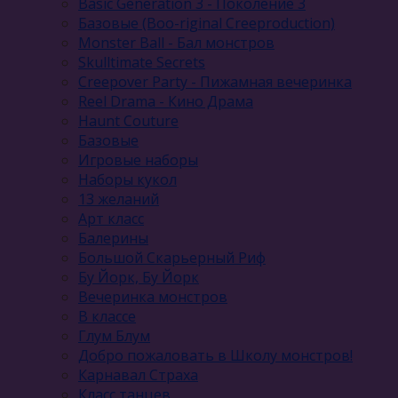
Basic Generation 3 - Поколение 3
Базовые (Boo-riginal Creeproduction)
Monster Ball - Бал монстров
Skulltimate Secrets
Creepover Party - Пижамная вечеринка
Reel Drama - Кино Драма
Haunt Couture
Базовые
Игровые наборы
Наборы кукол
13 желаний
Арт класс
Балерины
Большой Скарьерный Риф
Бу Йорк, Бу Йорк
Вечеринка монстров
В классе
Глум Блум
Добро пожаловать в Школу монстров!
Карнавал Cтраха
Класс танцев