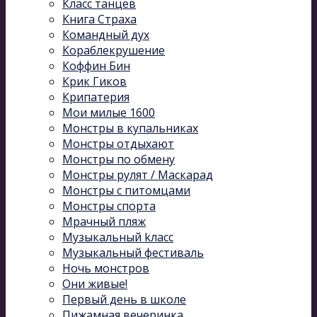
Класс танцев
Книга Страха
Командный дух
Кораблекрушение
Коффин Бин
Крик Гиков
Крипатерия
Мои милые 1600
Монстры в купальниках
Монстры отдыхают
Монстры по обмену
Монстры рулят / Маскарад
Монстры с питомцами
Монстры спорта
Мрачный пляж
Музыкальный kласс
Музыкальный фестиваль
Ночь монстров
Они живые!
Первый день в школе
Пижамная вечеринка