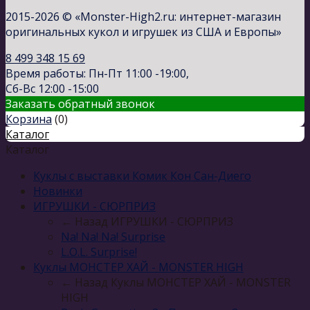
2015-2026 © «Monster-High2.ru: интернет-магазин
оригинальных кукол и игрушек из США и Европы»
8 499 348 15 69
Время работы: Пн-Пт 11:00 -19:00,
Сб-Вс 12:00 -15:00
Заказать обратный звонок
Корзина
(
0
)
Каталог
Каталог
Куклы с выставки Комик Кон Сан-Диего
Новинки
ИГРУШКИ - СЮРПРИЗ
← Назад
ИГРУШКИ - СЮРПРИЗ
Na! Na! Na! Surprise
L.O.L. Surprise!
Куклы МОНСТЕР ХАЙ - MONSTER HIGH
← Назад
Куклы МОНСТЕР ХАЙ - MONSTER
HIGH