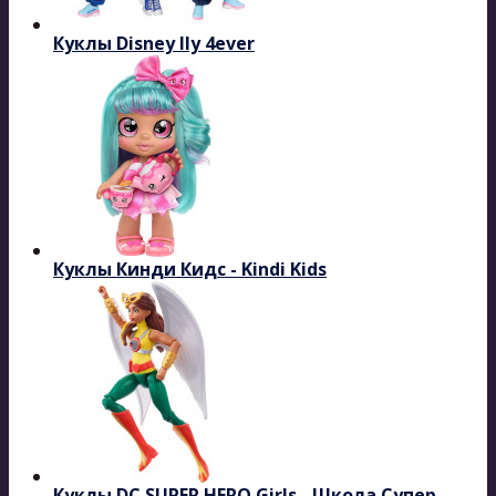
Куклы Disney Ily 4ever
Куклы Кинди Кидс - Kindi Kids
Куклы DC SUPER HERO Girls - Школа Супер