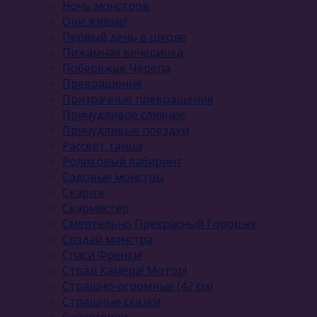
Ночь монстров
Они живые!
Первый день в школе
Пижамная вечеринка
Побережье Черепа
Превращения
Призрачные превращения
Причудливое слияние
Причудливые поездки
Рассвет танца
Роликовый лабиринт
Садовые монстры
Скариж
Скарместер
Смертельно Прекрасный Горошек
Создай монстра
Спаси Френки!
Страх! Камера! Мотор!
Страшно-огромные (42 см)
Страшные сказки
Супергерои