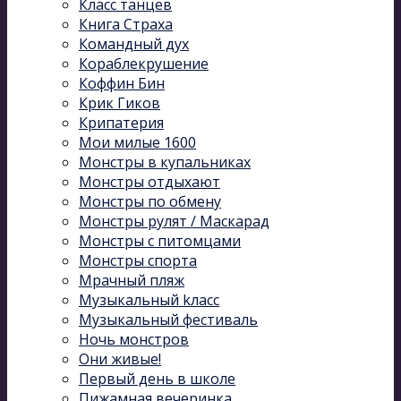
Класс танцев
Книга Страха
Командный дух
Кораблекрушение
Коффин Бин
Крик Гиков
Крипатерия
Мои милые 1600
Монстры в купальниках
Монстры отдыхают
Монстры по обмену
Монстры рулят / Маскарад
Монстры с питомцами
Монстры спорта
Мрачный пляж
Музыкальный kласс
Музыкальный фестиваль
Ночь монстров
Они живые!
Первый день в школе
Пижамная вечеринка