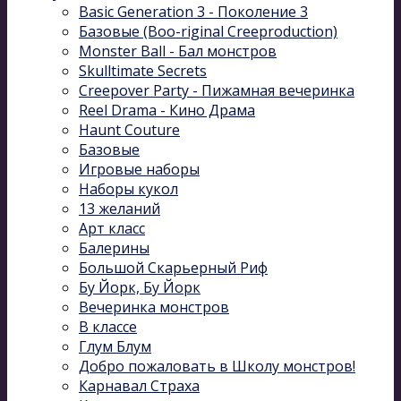
Basic Generation 3 - Поколение 3
Базовые (Boo-riginal Creeproduction)
Monster Ball - Бал монстров
Skulltimate Secrets
Creepover Party - Пижамная вечеринка
Reel Drama - Кино Драма
Haunt Couture
Базовые
Игровые наборы
Наборы кукол
13 желаний
Арт класс
Балерины
Большой Скарьерный Риф
Бу Йорк, Бу Йорк
Вечеринка монстров
В классе
Глум Блум
Добро пожаловать в Школу монстров!
Карнавал Cтраха