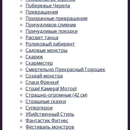
Побережье Черепа
Превращения
Призрачные превращения
Причудливое слияние
Причудливые поездки
Рассвет танца
Роликовый лабиринт
Садовые монстры
Скариж
Скарместер
Смертельно Прекрасный Горошек
Создай монстра
Спаси Френки!
Страх! Камера! Мотор!
Страшно-огромные (42 см)
Страшные сказки
Супергерои
Убийственный Стиль
Фантастик Фитнес
Фестиваль монстров