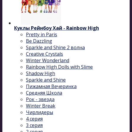
Куклы Рейнбоу Хай - Rainbow High
Pretty in Paris
Be Dazzling
Sparkle and Shine 2 волна
Сreative Сrystals
Winter Wonderland
Rainbow High Dolls with Slime
Shadow High
Sparkle and Shine
Пижамная Вечеринка
Средняя Школа
Рок - звезда
Winter Break
Чирлидеры
4 серия
3 серия
2 серия