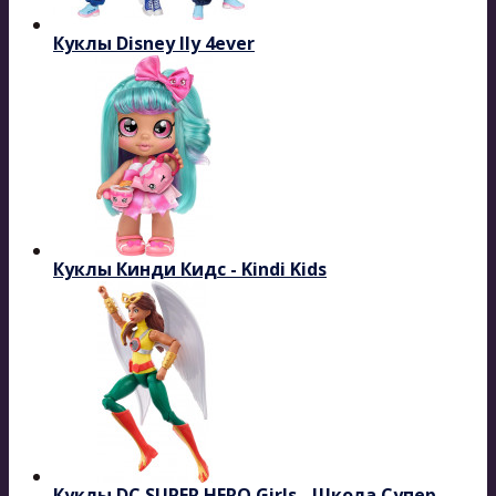
Куклы Disney Ily 4ever
Куклы Кинди Кидс - Kindi Kids
Куклы DC SUPER HERO Girls - Школа Супер