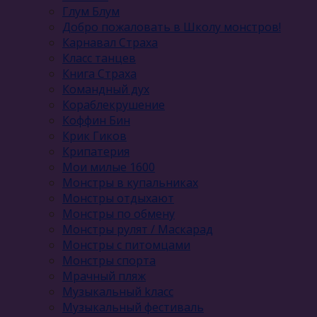
Глум Блум
Добро пожаловать в Школу монстров!
Карнавал Cтраха
Класс танцев
Книга Страха
Командный дух
Кораблекрушение
Коффин Бин
Крик Гиков
Крипатерия
Мои милые 1600
Монстры в купальниках
Монстры отдыхают
Монстры по обмену
Монстры рулят / Маскарад
Монстры с питомцами
Монстры спорта
Мрачный пляж
Музыкальный kласс
Музыкальный фестиваль