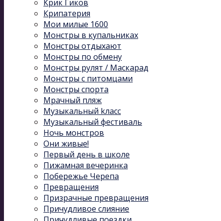
Крик Гиков
Крипатерия
Мои милые 1600
Монстры в купальниках
Монстры отдыхают
Монстры по обмену
Монстры рулят / Маскарад
Монстры с питомцами
Монстры спорта
Мрачный пляж
Музыкальный kласс
Музыкальный фестиваль
Ночь монстров
Они живые!
Первый день в школе
Пижамная вечеринка
Побережье Черепа
Превращения
Призрачные превращения
Причудливое слияние
Причудливые поездки