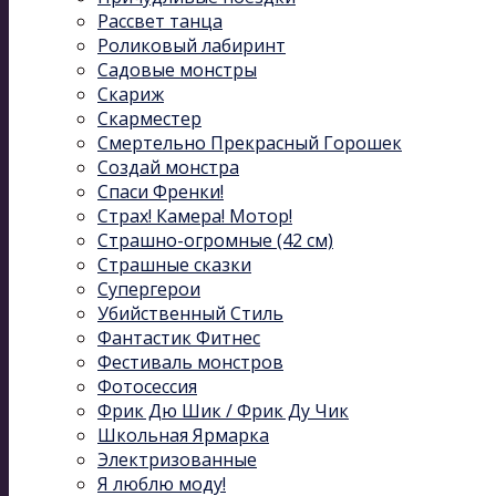
Рассвет танца
Роликовый лабиринт
Садовые монстры
Скариж
Скарместер
Смертельно Прекрасный Горошек
Создай монстра
Спаси Френки!
Страх! Камера! Мотор!
Страшно-огромные (42 см)
Страшные сказки
Супергерои
Убийственный Стиль
Фантастик Фитнес
Фестиваль монстров
Фотосессия
Фрик Дю Шик / Фрик Ду Чик
Школьная Ярмарка
Электризованные
Я люблю моду!