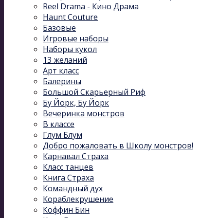
Reel Drama - Кино Драма
Haunt Couture
Базовые
Игровые наборы
Наборы кукол
13 желаний
Арт класс
Балерины
Большой Скарьерный Риф
Бу Йорк, Бу Йорк
Вечеринка монстров
В классе
Глум Блум
Добро пожаловать в Школу монстров!
Карнавал Cтраха
Класс танцев
Книга Страха
Командный дух
Кораблекрушение
Коффин Бин