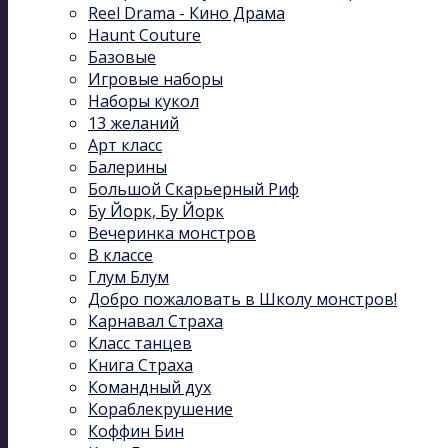
Reel Drama - Кино Драма
Haunt Couture
Базовые
Игровые наборы
Наборы кукол
13 желаний
Арт класс
Балерины
Большой Скарьерный Риф
Бу Йорк, Бу Йорк
Вечеринка монстров
В классе
Глум Блум
Добро пожаловать в Школу монстров!
Карнавал Cтраха
Класс танцев
Книга Страха
Командный дух
Кораблекрушение
Коффин Бин