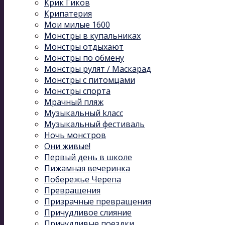
Крик Гиков
Крипатерия
Мои милые 1600
Монстры в купальниках
Монстры отдыхают
Монстры по обмену
Монстры рулят / Маскарад
Монстры с питомцами
Монстры спорта
Мрачный пляж
Музыкальный kласс
Музыкальный фестиваль
Ночь монстров
Они живые!
Первый день в школе
Пижамная вечеринка
Побережье Черепа
Превращения
Призрачные превращения
Причудливое слияние
Причудливые поездки