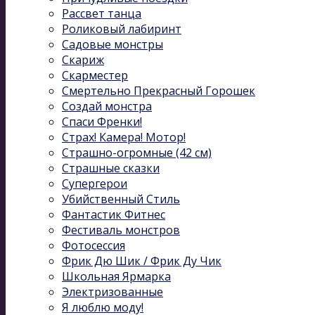
Рассвет танца
Роликовый лабиринт
Садовые монстры
Скариж
Скарместер
Смертельно Прекрасный Горошек
Создай монстра
Спаси Френки!
Страх! Камера! Мотор!
Страшно-огромные (42 см)
Страшные сказки
Супергерои
Убийственный Стиль
Фантастик Фитнес
Фестиваль монстров
Фотосессия
Фрик Дю Шик / Фрик Ду Чик
Школьная Ярмарка
Электризованные
Я люблю моду!