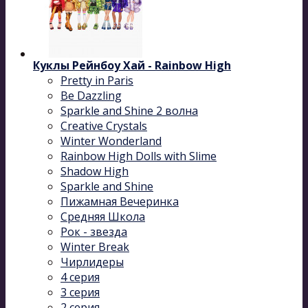
Куклы Рейнбоу Хай - Rainbow High
Pretty in Paris
Be Dazzling
Sparkle and Shine 2 волна
Сreative Сrystals
Winter Wonderland
Rainbow High Dolls with Slime
Shadow High
Sparkle and Shine
Пижамная Вечеринка
Средняя Школа
Рок - звезда
Winter Break
Чирлидеры
4 серия
3 серия
2 серия