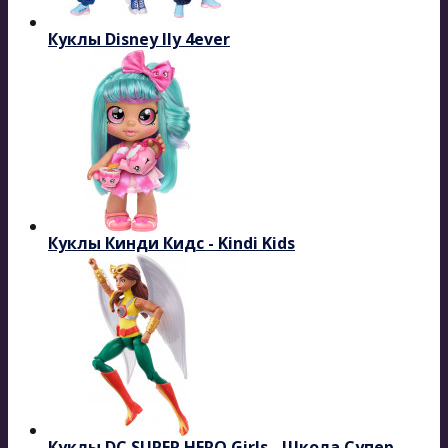
Куклы Disney Ily 4ever
Куклы Кинди Кидс - Kindi Kids
Куклы DC SUPER HERO Girls - Школа Супер