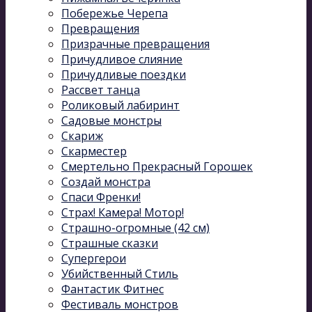
Побережье Черепа
Превращения
Призрачные превращения
Причудливое слияние
Причудливые поездки
Рассвет танца
Роликовый лабиринт
Садовые монстры
Скариж
Скарместер
Смертельно Прекрасный Горошек
Создай монстра
Спаси Френки!
Страх! Камера! Мотор!
Страшно-огромные (42 см)
Страшные сказки
Супергерои
Убийственный Стиль
Фантастик Фитнес
Фестиваль монстров