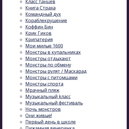
Класс танцев
Книга Страха
Командный дух
Кораблекрушение
Коффин Бин
Крик Гиков
Крипатерия
Мои милые 1600
Монстры в купальниках
Монстры отдыхают
Монстры по обмену
Монстры рулят / Маскарад
Монстры с питомцами
Монстры спорта
Мрачный пляж
Музыкальный kласс
Музыкальный фестиваль
Ночь монстров
Они живые!
Первый день в школе
Пижамная вечеринка