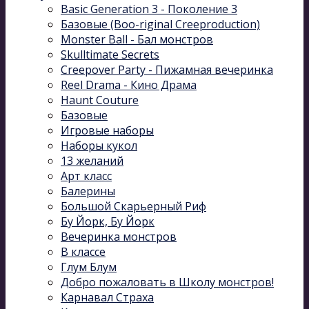
Basic Generation 3 - Поколение 3
Базовые (Boo-riginal Creeproduction)
Monster Ball - Бал монстров
Skulltimate Secrets
Creepover Party - Пижамная вечеринка
Reel Drama - Кино Драма
Haunt Couture
Базовые
Игровые наборы
Наборы кукол
13 желаний
Арт класс
Балерины
Большой Скарьерный Риф
Бу Йорк, Бу Йорк
Вечеринка монстров
В классе
Глум Блум
Добро пожаловать в Школу монстров!
Карнавал Cтраха