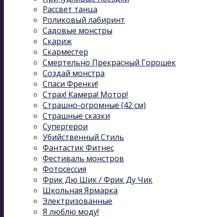
Рассвет танца
Роликовый лабиринт
Садовые монстры
Скариж
Скарместер
Смертельно Прекрасный Горошек
Создай монстра
Спаси Френки!
Страх! Камера! Мотор!
Страшно-огромные (42 см)
Страшные сказки
Супергерои
Убийственный Стиль
Фантастик Фитнес
Фестиваль монстров
Фотосессия
Фрик Дю Шик / Фрик Ду Чик
Школьная Ярмарка
Электризованные
Я люблю моду!