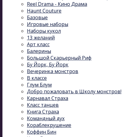
Reel Drama - Кино Драма
Haunt Couture
Базовые
Игровые наборы
Наборы кукол
13 желаний
Арт класс
Балерины
Большой Скарьерный Риф
Бу Йорк, Бу Йорк
Вечеринка монстров
В классе
Глум Блум
Добро пожаловать в Школу монстров!
Карнавал Cтраха
Класс танцев
Книга Страха
Командный дух
Кораблекрушение
Коффин Бин