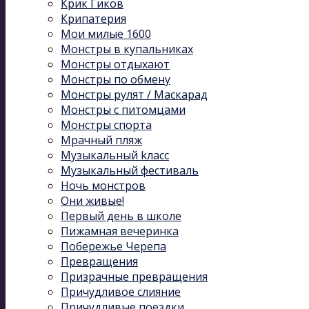
Крик Гиков
Крипатерия
Мои милые 1600
Монстры в купальниках
Монстры отдыхают
Монстры по обмену
Монстры рулят / Маскарад
Монстры с питомцами
Монстры спорта
Мрачный пляж
Музыкальный kласс
Музыкальный фестиваль
Ночь монстров
Они живые!
Первый день в школе
Пижамная вечеринка
Побережье Черепа
Превращения
Призрачные превращения
Причудливое слияние
Причудливые поездки