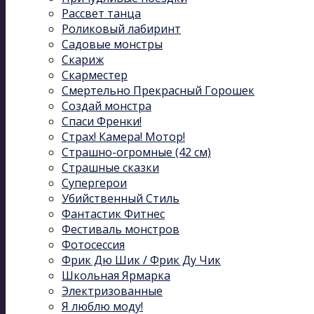
Рассвет танца
Роликовый лабиринт
Садовые монстры
Скариж
Скарместер
Смертельно Прекрасный Горошек
Создай монстра
Спаси Френки!
Страх! Камера! Мотор!
Страшно-огромные (42 см)
Страшные сказки
Супергерои
Убийственный Стиль
Фантастик Фитнес
Фестиваль монстров
Фотосессия
Фрик Дю Шик / Фрик Ду Чик
Школьная Ярмарка
Электризованные
Я люблю моду!