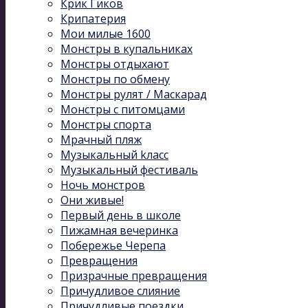
Крик Гиков
Крипатерия
Мои милые 1600
Монстры в купальниках
Монстры отдыхают
Монстры по обмену
Монстры рулят / Маскарад
Монстры с питомцами
Монстры спорта
Мрачный пляж
Музыкальный kласс
Музыкальный фестиваль
Ночь монстров
Они живые!
Первый день в школе
Пижамная вечеринка
Побережье Черепа
Превращения
Призрачные превращения
Причудливое слияние
Причудливые поездки