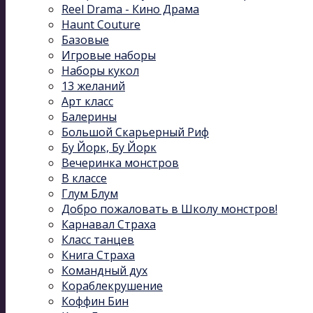
Reel Drama - Кино Драма
Haunt Couture
Базовые
Игровые наборы
Наборы кукол
13 желаний
Арт класс
Балерины
Большой Скарьерный Риф
Бу Йорк, Бу Йорк
Вечеринка монстров
В классе
Глум Блум
Добро пожаловать в Школу монстров!
Карнавал Cтраха
Класс танцев
Книга Страха
Командный дух
Кораблекрушение
Коффин Бин