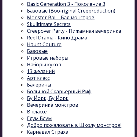
Basic Generation 3 - Поколение 3
Базовые (Boo-riginal Creeproduction)
Monster Ball - Бал монстров
Skulltimate Secrets
Creepover Party - Пижамная вечеринка
Reel Drama - Кино Драма
Haunt Couture
Базовые
Игровые наборы
Наборы кукол
13 желаний
Арт класс
Балерины
Большой Скарьерный Риф
Бу Йорк, Бу Йорк
Вечеринка монстров
В классе
Глум Блум
Добро пожаловать в Школу монстров!
Карнавал Cтраха