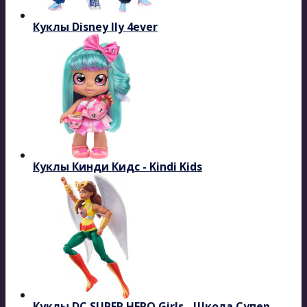
Куклы Disney Ily 4ever
Куклы Кинди Кидс - Kindi Kids
Куклы DC SUPER HERO Girls - Школа Супер