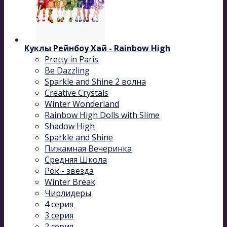
Куклы Рейнбоу Хай - Rainbow High
Pretty in Paris
Be Dazzling
Sparkle and Shine 2 волна
Сreative Сrystals
Winter Wonderland
Rainbow High Dolls with Slime
Shadow High
Sparkle and Shine
Пижамная Вечеринка
Средняя Школа
Рок - звезда
Winter Break
Чирлидеры
4 серия
3 серия
2 серия