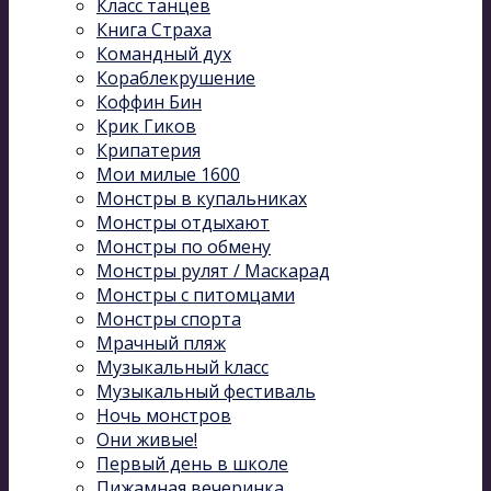
Класс танцев
Книга Страха
Командный дух
Кораблекрушение
Коффин Бин
Крик Гиков
Крипатерия
Мои милые 1600
Монстры в купальниках
Монстры отдыхают
Монстры по обмену
Монстры рулят / Маскарад
Монстры с питомцами
Монстры спорта
Мрачный пляж
Музыкальный kласс
Музыкальный фестиваль
Ночь монстров
Они живые!
Первый день в школе
Пижамная вечеринка