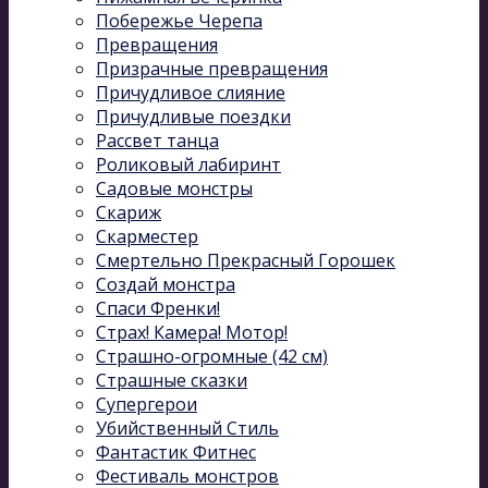
Побережье Черепа
Превращения
Призрачные превращения
Причудливое слияние
Причудливые поездки
Рассвет танца
Роликовый лабиринт
Садовые монстры
Скариж
Скарместер
Смертельно Прекрасный Горошек
Создай монстра
Спаси Френки!
Страх! Камера! Мотор!
Страшно-огромные (42 см)
Страшные сказки
Супергерои
Убийственный Стиль
Фантастик Фитнес
Фестиваль монстров