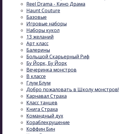
Reel Drama - Кино Драма
Haunt Couture
Базовые
Игровые наборы
Наборы кукол
13 желаний
Арт класс
Балерины
Большой Скарьерный Риф
Бу Йорк, Бу Йорк
Вечеринка монстров
В классе
Глум Блум
Добро пожаловать в Школу монстров!
Карнавал Cтраха
Класс танцев
Книга Страха
Командный дух
Кораблекрушение
Коффин Бин