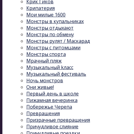
Крик Гиков
Крипатерия
Мои милые 1600
Монстры в купальниках
Монстры отдыхают
Монстры по обмену
Монстры рулят / Маскарад
Монстры с питомцами
Монстры спорта
Мрачный пляж
Музыкальный kласс
Музыкальный фестиваль
Ночь монстров
Они живые!
Первый день в школе
Пижамная вечеринка
Побережье Черепа
Превращения
Призрачные превращения
Причудливое слияние
Причудливые поездки