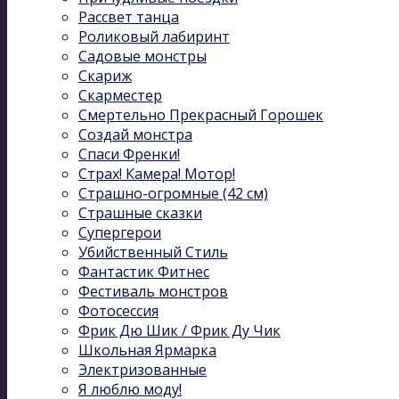
Рассвет танца
Роликовый лабиринт
Садовые монстры
Скариж
Скарместер
Смертельно Прекрасный Горошек
Создай монстра
Спаси Френки!
Страх! Камера! Мотор!
Страшно-огромные (42 см)
Страшные сказки
Супергерои
Убийственный Стиль
Фантастик Фитнес
Фестиваль монстров
Фотосессия
Фрик Дю Шик / Фрик Ду Чик
Школьная Ярмарка
Электризованные
Я люблю моду!