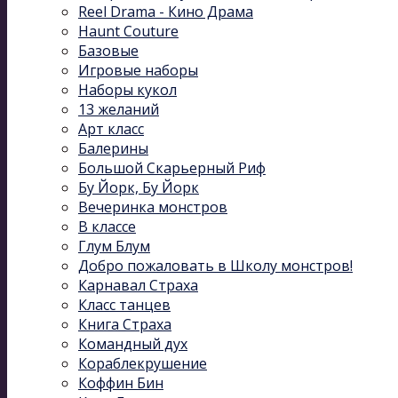
Reel Drama - Кино Драма
Haunt Couture
Базовые
Игровые наборы
Наборы кукол
13 желаний
Арт класс
Балерины
Большой Скарьерный Риф
Бу Йорк, Бу Йорк
Вечеринка монстров
В классе
Глум Блум
Добро пожаловать в Школу монстров!
Карнавал Cтраха
Класс танцев
Книга Страха
Командный дух
Кораблекрушение
Коффин Бин