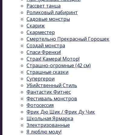
Рассвет танца
Роликовый лабиринт
Садовые монстры
Скариж
Скарместер
Смертельно Прекрасный Горошек
Создай монстра
Спаси Френки!
Страх! Камера! Мотор!
Страшно-огромные (42 см)
Страшные сказки
Супергерои
Убийственный Стиль
Фантастик Фитнес
Фестиваль монстров
Фотосессия
Фрик Дю Шик / Фрик Ду Чик
Школьная Ярмарка
Электризованные
Я люблю моду!