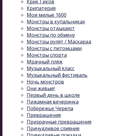
Крик Гиков
Крипатерия
Мои милые 1600
Монстры в купальниках
Монстры отдыхают
Монстры по обмену
Монстры рулят / Маскарад
Монстры с питомцами
Монстры спорта
Мрачный пляж
Музыкальный kласс
Музыкальный фестиваль
Ночь монстров
Они живые!
Первый день в школе
Пижамная вечеринка
Побережье Черепа
Превращения
Призрачные превращения
Причудливое слияние
Причудливые поездки