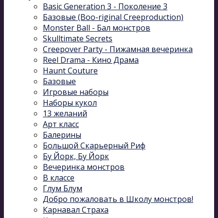
Basic Generation 3 - Поколение 3
Базовые (Boo-riginal Creeproduction)
Monster Ball - Бал монстров
Skulltimate Secrets
Creepover Party - Пижамная вечеринка
Reel Drama - Кино Драма
Haunt Couture
Базовые
Игровые наборы
Наборы кукол
13 желаний
Арт класс
Балерины
Большой Скарьерный Риф
Бу Йорк, Бу Йорк
Вечеринка монстров
В классе
Глум Блум
Добро пожаловать в Школу монстров!
Карнавал Cтраха