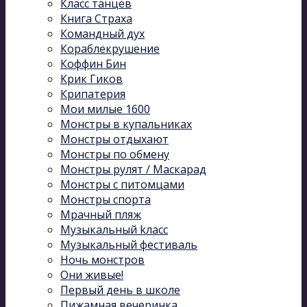
Класс танцев
Книга Страха
Командный дух
Кораблекрушение
Коффин Бин
Крик Гиков
Крипатерия
Мои милые 1600
Монстры в купальниках
Монстры отдыхают
Монстры по обмену
Монстры рулят / Маскарад
Монстры с питомцами
Монстры спорта
Мрачный пляж
Музыкальный kласс
Музыкальный фестиваль
Ночь монстров
Они живые!
Первый день в школе
Пижамная вечеринка