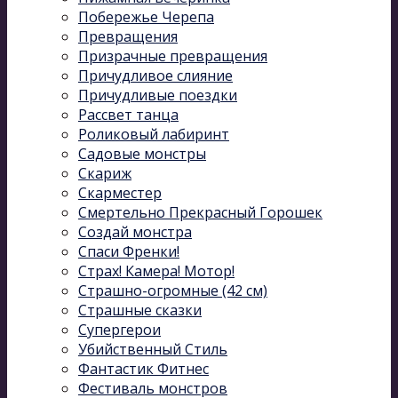
Побережье Черепа
Превращения
Призрачные превращения
Причудливое слияние
Причудливые поездки
Рассвет танца
Роликовый лабиринт
Садовые монстры
Скариж
Скарместер
Смертельно Прекрасный Горошек
Создай монстра
Спаси Френки!
Страх! Камера! Мотор!
Страшно-огромные (42 см)
Страшные сказки
Супергерои
Убийственный Стиль
Фантастик Фитнес
Фестиваль монстров