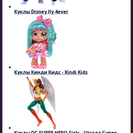
Куклы Disney Ily 4ever
Куклы Кинди Кидс - Kindi Kids
Куклы DC SUPER HERO Girls - Школа Супер