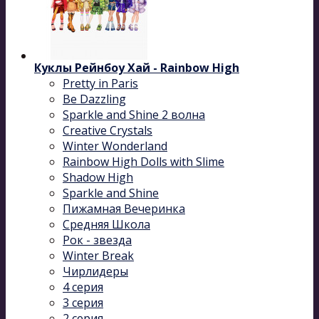
Куклы Рейнбоу Хай - Rainbow High
Pretty in Paris
Be Dazzling
Sparkle and Shine 2 волна
Сreative Сrystals
Winter Wonderland
Rainbow High Dolls with Slime
Shadow High
Sparkle and Shine
Пижамная Вечеринка
Средняя Школа
Рок - звезда
Winter Break
Чирлидеры
4 серия
3 серия
2 серия