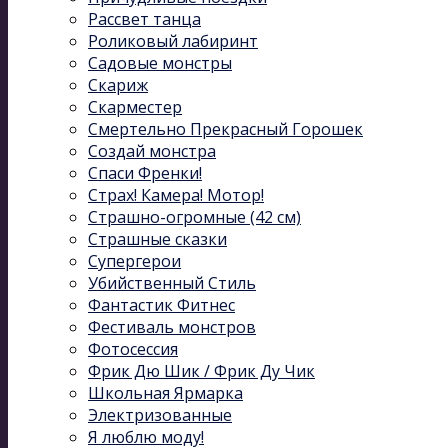
Рассвет танца
Роликовый лабиринт
Садовые монстры
Скариж
Скарместер
Смертельно Прекрасный Горошек
Создай монстра
Спаси Френки!
Страх! Камера! Мотор!
Страшно-огромные (42 см)
Страшные сказки
Супергерои
Убийственный Стиль
Фантастик Фитнес
Фестиваль монстров
Фотосессия
Фрик Дю Шик / Фрик Ду Чик
Школьная Ярмарка
Электризованные
Я люблю моду!