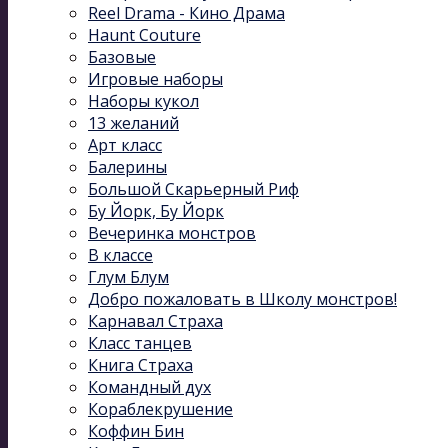
Reel Drama - Кино Драма
Haunt Couture
Базовые
Игровые наборы
Наборы кукол
13 желаний
Арт класс
Балерины
Большой Скарьерный Риф
Бу Йорк, Бу Йорк
Вечеринка монстров
В классе
Глум Блум
Добро пожаловать в Школу монстров!
Карнавал Cтраха
Класс танцев
Книга Страха
Командный дух
Кораблекрушение
Коффин Бин