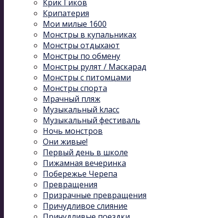
Крик Гиков
Крипатерия
Мои милые 1600
Монстры в купальниках
Монстры отдыхают
Монстры по обмену
Монстры рулят / Маскарад
Монстры с питомцами
Монстры спорта
Мрачный пляж
Музыкальный kласс
Музыкальный фестиваль
Ночь монстров
Они живые!
Первый день в школе
Пижамная вечеринка
Побережье Черепа
Превращения
Призрачные превращения
Причудливое слияние
Причудливые поездки