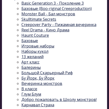
Basic Generation 3 - Поколение 3
Базовые (Boo-riginal Creeproduction)
Monster Ball - Бал монстров
Skulltimate Secrets
Creepover Party - Пижамная вечеринка
Reel Drama - Кино Драма
Haunt Couture
Базовые
Игровые наборы
Наборы кукол
13 желаний
Арт класс
Балерины
Большой Скарьерный Риф
Бу Йорк, Бу Йорк
Вечеринка монстров
В классе
Глум Блум
Добро пожаловать в Школу монстров!
Карнавал Cтраха