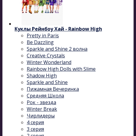
Куклы Рейнбоу Хай - Rainbow High
Pretty in Paris
Be Dazzling
Sparkle and Shine 2 волна
Сreative Сrystals
Winter Wonderland
Rainbow High Dolls with Slime
Shadow High
Sparkle and Shine
Пижамная Вечеринка
Средняя Школа
Рок - звезда
Winter Break
Чирлидеры
4 серия
3 серия
2 серия