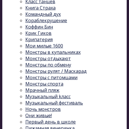
Класс танцев
Книга Страха
Командный дух
Кораблекрушение
Коффин Бин
Крик Гиков
Крипатерия
Мои милые 1600
Монстры в купальниках
Монстры отдыхают
Монстры по обмену
Монстры рулят / Маскарад
Монстры с питомцами
Монстры спорта
Мрачный пляж
Музыкальный kласс
Музыкальный фестиваль
Ночь монстров
Они живые!
Первый день в школе
Пижамная вечеринка