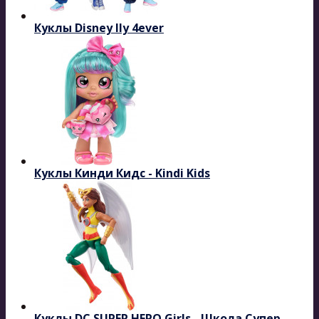
Куклы Disney Ily 4ever
Куклы Кинди Кидс - Kindi Kids
Куклы DC SUPER HERO Girls - Школа Супер