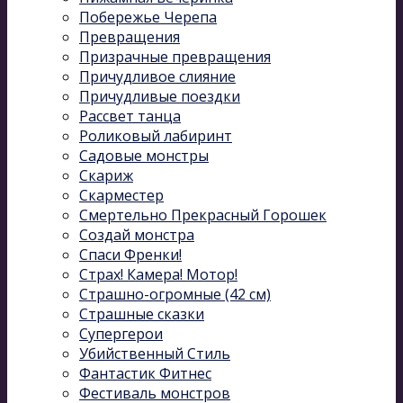
Побережье Черепа
Превращения
Призрачные превращения
Причудливое слияние
Причудливые поездки
Рассвет танца
Роликовый лабиринт
Садовые монстры
Скариж
Скарместер
Смертельно Прекрасный Горошек
Создай монстра
Спаси Френки!
Страх! Камера! Мотор!
Страшно-огромные (42 см)
Страшные сказки
Супергерои
Убийственный Стиль
Фантастик Фитнес
Фестиваль монстров