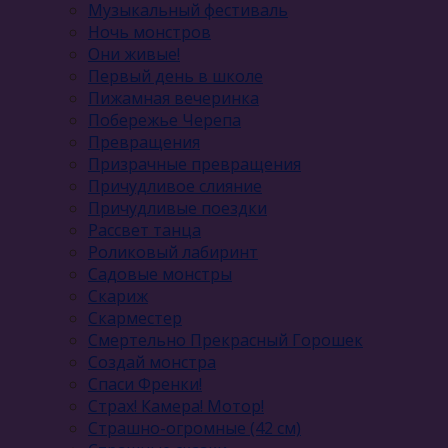
Музыкальный фестиваль
Ночь монстров
Они живые!
Первый день в школе
Пижамная вечеринка
Побережье Черепа
Превращения
Призрачные превращения
Причудливое слияние
Причудливые поездки
Рассвет танца
Роликовый лабиринт
Садовые монстры
Скариж
Скарместер
Смертельно Прекрасный Горошек
Создай монстра
Спаси Френки!
Страх! Камера! Мотор!
Страшно-огромные (42 см)