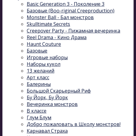
Basic Generation 3 - Поколение 3
Базовые (Boo-riginal Creeproduction)
Monster Ball - Бал монстров
Skulltimate Secrets
Creepover Party - Пижамная вечеринка
Reel Drama - Кино Драма
Haunt Couture
Базовые
Игровые наборы
Наборы кукол
13 желаний
Арт класс
Балерины
Большой Скарьерный Риф
Бу Йорк, Бу Йорк
Вечеринка монстров
В классе
Глум Блум
Добро пожаловать в Школу монстров!
Карнавал Cтраха