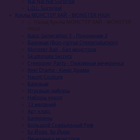
Na! Na! Na! Surprise
L.O.L. Surprise!
Куклы МОНСТЕР ХАЙ - MONSTER HIGH
← Назад
Куклы МОНСТЕР ХАЙ - MONSTER
HIGH
Basic Generation 3 - Поколение 3
Базовые (Boo-riginal Creeproduction)
Monster Ball - Бал монстров
Skulltimate Secrets
Creepover Party - Пижамная вечеринка
Reel Drama - Кино Драма
Haunt Couture
Базовые
Игровые наборы
Наборы кукол
13 желаний
Арт класс
Балерины
Большой Скарьерный Риф
Бу Йорк, Бу Йорк
Вечеринка монстров