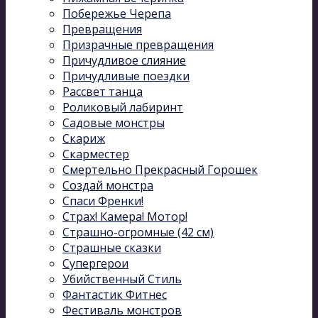
Побережье Черепа
Превращения
Призрачные превращения
Причудливое слияние
Причудливые поездки
Рассвет танца
Роликовый лабиринт
Садовые монстры
Скариж
Скарместер
Смертельно Прекрасный Горошек
Создай монстра
Спаси Френки!
Страх! Камера! Мотор!
Страшно-огромные (42 см)
Страшные сказки
Супергерои
Убийственный Стиль
Фантастик Фитнес
Фестиваль монстров