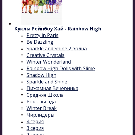
Куклы Рейнбоу Хай - Rainbow High
Pretty in Paris
Be Dazzling
Sparkle and Shine 2 волна
Сreative Сrystals
Winter Wonderland
Rainbow High Dolls with Slime
Shadow High
Sparkle and Shine
Пижамная Вечеринка
Средняя Школа
Рок - звезда
Winter Break
Чирлидеры
4 серия
3 серия
2 серия