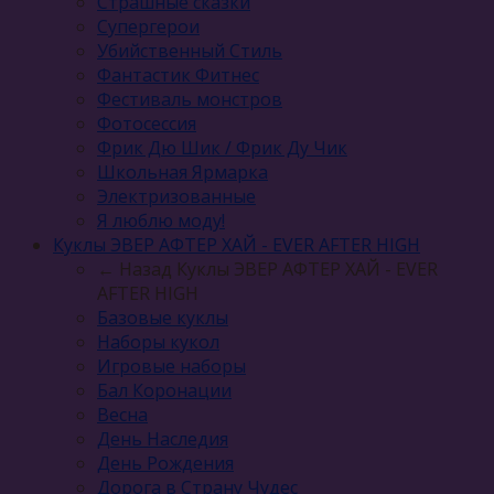
Страшные сказки
Супергерои
Убийственный Стиль
Фантастик Фитнес
Фестиваль монстров
Фотосессия
Фрик Дю Шик / Фрик Ду Чик
Школьная Ярмарка
Электризованные
Я люблю моду!
Куклы ЭВЕР АФТЕР ХАЙ - EVER AFTER HIGH
← Назад
Куклы ЭВЕР АФТЕР ХАЙ - EVER
AFTER HIGH
Базовые куклы
Наборы кукол
Игровые наборы
Бал Коронации
Весна
День Наследия
День Рождения
Дорога в Страну Чудес