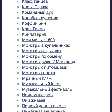
Класс танцев
Книга Страха
Командный дух
Кораблекрушение
Коффин Бин
Крик Гиков
Крипатерия
Мои милые 1600
Монстры в купальниках
Монстры отдыхают
Монстры по обмену
Монстры рулят / Маскарад
Монстры с питомцами
Монстры спорта
Мрачный пляж
Музыкальный kласс
Музыкальный фестиваль
Ночь монстров
Они живые!
Первый день в школе
Пижамная вечеринка