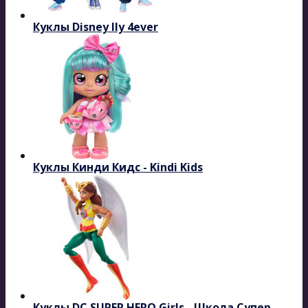
Куклы Disney Ily 4ever
Куклы Кинди Кидс - Kindi Kids
Куклы DC SUPER HERO Girls - Школа Супер