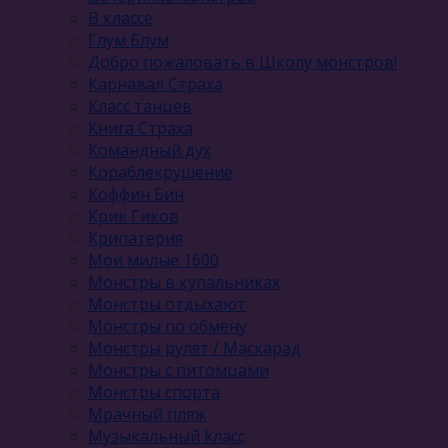
В классе
Глум Блум
Добро пожаловать в Школу монстров!
Карнавал Cтраха
Класс танцев
Книга Страха
Командный дух
Кораблекрушение
Коффин Бин
Крик Гиков
Крипатерия
Мои милые 1600
Монстры в купальниках
Монстры отдыхают
Монстры по обмену
Монстры рулят / Маскарад
Монстры с питомцами
Монстры спорта
Мрачный пляж
Музыкальный kласс