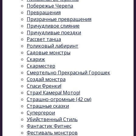
Побережье Черепа
Превращения
Призрачные превращения
Причудливое слияние
Причудливые поездки
Рассвет танца
Роликовый лабиринт
Садовые монстры
Скариж
Скарместер
Смертельно Прекрасный Горошек
Создай монстра
Спаси Френки!
Страх! Камера! Мотор!
Страшно-огромные (42 см)
Страшные сказки
Супергерои
Убийственный Стиль
Фантастик Фитнес
Фестиваль монстров