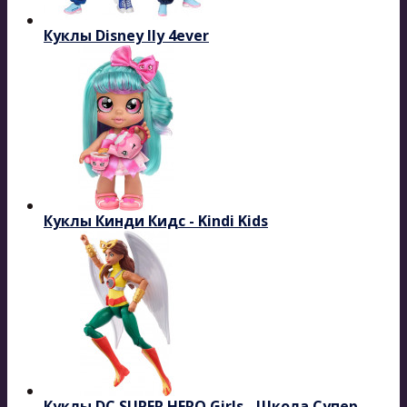
Куклы Disney Ily 4ever
Куклы Кинди Кидс - Kindi Kids
Куклы DC SUPER HERO Girls - Школа Супер