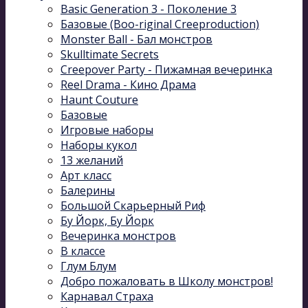
Basic Generation 3 - Поколение 3
Базовые (Boo-riginal Creeproduction)
Monster Ball - Бал монстров
Skulltimate Secrets
Creepover Party - Пижамная вечеринка
Reel Drama - Кино Драма
Haunt Couture
Базовые
Игровые наборы
Наборы кукол
13 желаний
Арт класс
Балерины
Большой Скарьерный Риф
Бу Йорк, Бу Йорк
Вечеринка монстров
В классе
Глум Блум
Добро пожаловать в Школу монстров!
Карнавал Cтраха