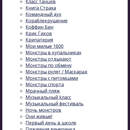
Класс танцев
Книга Страха
Командный дух
Кораблекрушение
Коффин Бин
Крик Гиков
Крипатерия
Мои милые 1600
Монстры в купальниках
Монстры отдыхают
Монстры по обмену
Монстры рулят / Маскарад
Монстры с питомцами
Монстры спорта
Мрачный пляж
Музыкальный kласс
Музыкальный фестиваль
Ночь монстров
Они живые!
Первый день в школе
Пижамная вечеринка