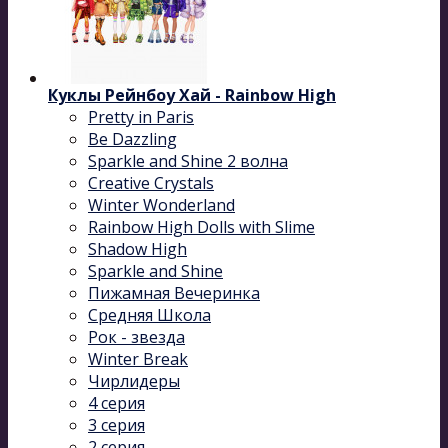
Куклы Рейнбоу Хай - Rainbow High
Pretty in Paris
Be Dazzling
Sparkle and Shine 2 волна
Сreative Сrystals
Winter Wonderland
Rainbow High Dolls with Slime
Shadow High
Sparkle and Shine
Пижамная Вечеринка
Средняя Школа
Рок - звезда
Winter Break
Чирлидеры
4 серия
3 серия
2 серия