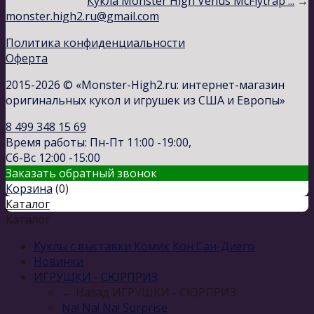
Кукла Monster High Venus McFlytrap ...
→
monster.high2.ru@gmail.com
Политика конфиденциальности
Оферта
2015-2026 © «Monster-High2.ru: интернет-магазин
оригинальных кукол и игрушек из США и Европы»
8 499 348 15 69
Время работы: Пн-Пт 11:00 -19:00,
Сб-Вс 12:00 -15:00
Заказать обратный звонок
Корзина
(
0
)
Каталог
Каталог
Куклы с выставки Комик Кон Сан-Диего
Новинки
ИГРУШКИ - СЮРПРИЗ
← Назад
ИГРУШКИ - СЮРПРИЗ
Na! Na! Na! Surprise