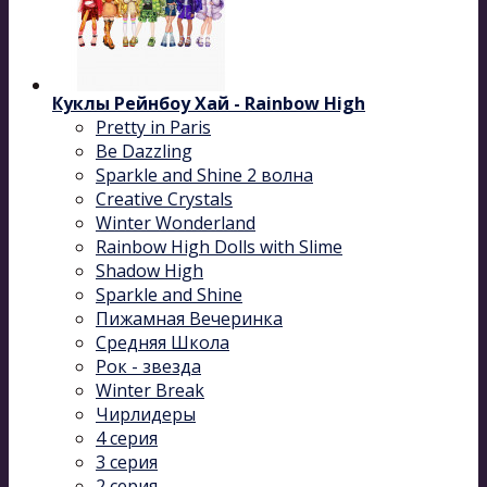
Куклы Рейнбоу Хай - Rainbow High
Pretty in Paris
Be Dazzling
Sparkle and Shine 2 волна
Сreative Сrystals
Winter Wonderland
Rainbow High Dolls with Slime
Shadow High
Sparkle and Shine
Пижамная Вечеринка
Средняя Школа
Рок - звезда
Winter Break
Чирлидеры
4 серия
3 серия
2 серия