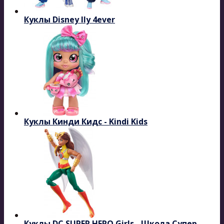
Куклы Disney Ily 4ever
Куклы Кинди Кидс - Kindi Kids
Куклы DC SUPER HERO Girls - Школа Супер