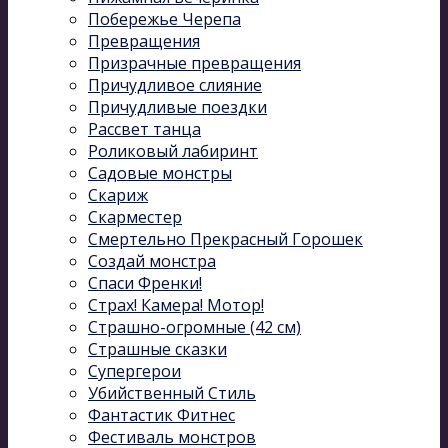
Побережье Черепа
Превращения
Призрачные превращения
Причудливое слияние
Причудливые поездки
Рассвет танца
Роликовый лабиринт
Садовые монстры
Скариж
Скарместер
Смертельно Прекрасный Горошек
Создай монстра
Спаси Френки!
Страх! Камера! Мотор!
Страшно-огромные (42 см)
Страшные сказки
Супергерои
Убийственный Стиль
Фантастик Фитнес
Фестиваль монстров