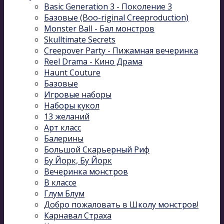
Basic Generation 3 - Поколение 3
Базовые (Boo-riginal Creeproduction)
Monster Ball - Бал монстров
Skulltimate Secrets
Creepover Party - Пижамная вечеринка
Reel Drama - Кино Драма
Haunt Couture
Базовые
Игровые наборы
Наборы кукол
13 желаний
Арт класс
Балерины
Большой Скарьерный Риф
Бу Йорк, Бу Йорк
Вечеринка монстров
В классе
Глум Блум
Добро пожаловать в Школу монстров!
Карнавал Cтраха