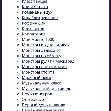
Класс танцев
Книга Страха
Командный дух
Кораблекрушение
Коффин Бин
Крик Гиков
Крипатерия
Мои милые 1600
Монстры в купальниках
Монстры отдыхают
Монстры по обмену
Монстры рулят / Маскарад
Монстры с питомцами
Монстры спорта
Мрачный пляж
Музыкальный kласс
Музыкальный фестиваль
Ночь монстров
Они живые!
Первый день в школе
Пижамная вечеринка