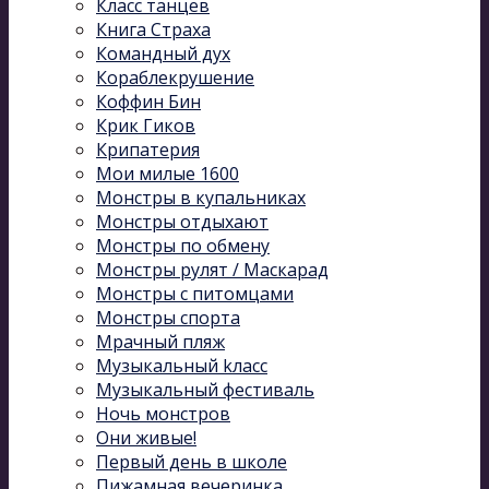
Класс танцев
Книга Страха
Командный дух
Кораблекрушение
Коффин Бин
Крик Гиков
Крипатерия
Мои милые 1600
Монстры в купальниках
Монстры отдыхают
Монстры по обмену
Монстры рулят / Маскарад
Монстры с питомцами
Монстры спорта
Мрачный пляж
Музыкальный kласс
Музыкальный фестиваль
Ночь монстров
Они живые!
Первый день в школе
Пижамная вечеринка