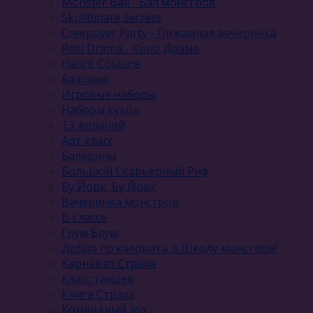
Monster Ball - Бал монстров
Skulltimate Secrets
Creepover Party - Пижамная вечеринка
Reel Drama - Кино Драма
Haunt Couture
Базовые
Игровые наборы
Наборы кукол
13 желаний
Арт класс
Балерины
Большой Скарьерный Риф
Бу Йорк, Бу Йорк
Вечеринка монстров
В классе
Глум Блум
Добро пожаловать в Школу монстров!
Карнавал Cтраха
Класс танцев
Книга Страха
Командный дух