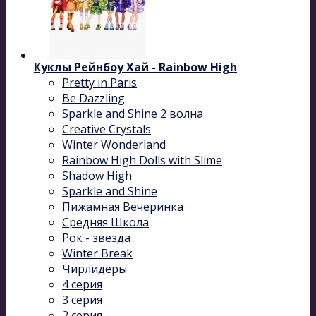
Куклы Рейнбоу Хай - Rainbow High
Pretty in Paris
Be Dazzling
Sparkle and Shine 2 волна
Сreative Сrystals
Winter Wonderland
Rainbow High Dolls with Slime
Shadow High
Sparkle and Shine
Пижамная Вечеринка
Средняя Школа
Рок - звезда
Winter Break
Чирлидеры
4 серия
3 серия
2 серия