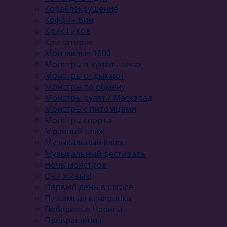
Кораблекрушение
Коффин Бин
Крик Гиков
Крипатерия
Мои милые 1600
Монстры в купальниках
Монстры отдыхают
Монстры по обмену
Монстры рулят / Маскарад
Монстры с питомцами
Монстры спорта
Мрачный пляж
Музыкальный kласс
Музыкальный фестиваль
Ночь монстров
Они живые!
Первый день в школе
Пижамная вечеринка
Побережье Черепа
Превращения