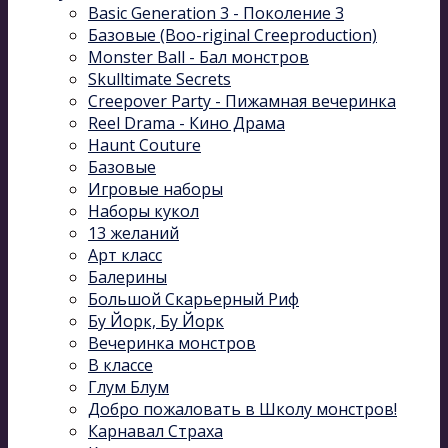
Basic Generation 3 - Поколение 3
Базовые (Boo-riginal Creeproduction)
Monster Ball - Бал монстров
Skulltimate Secrets
Creepover Party - Пижамная вечеринка
Reel Drama - Кино Драма
Haunt Couture
Базовые
Игровые наборы
Наборы кукол
13 желаний
Арт класс
Балерины
Большой Скарьерный Риф
Бу Йорк, Бу Йорк
Вечеринка монстров
В классе
Глум Блум
Добро пожаловать в Школу монстров!
Карнавал Cтраха