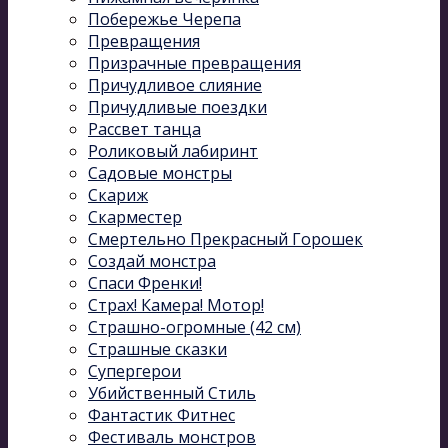
Побережье Черепа
Превращения
Призрачные превращения
Причудливое слияние
Причудливые поездки
Рассвет танца
Роликовый лабиринт
Садовые монстры
Скариж
Скарместер
Смертельно Прекрасный Горошек
Создай монстра
Спаси Френки!
Страх! Камера! Мотор!
Страшно-огромные (42 см)
Страшные сказки
Супергерои
Убийственный Стиль
Фантастик Фитнес
Фестиваль монстров