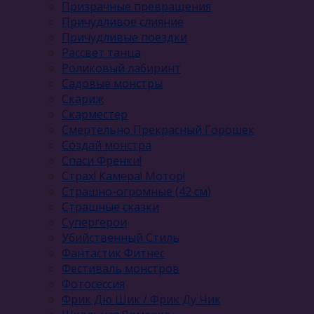
Призрачные превращения
Причудливое слияние
Причудливые поездки
Рассвет танца
Роликовый лабиринт
Садовые монстры
Скариж
Скарместер
Смертельно Прекрасный Горошек
Создай монстра
Спаси Френки!
Страх! Камера! Мотор!
Страшно-огромные (42 см)
Страшные сказки
Супергерои
Убийственный Стиль
Фантастик Фитнес
Фестиваль монстров
Фотосессия
Фрик Дю Шик / Фрик Ду Чик