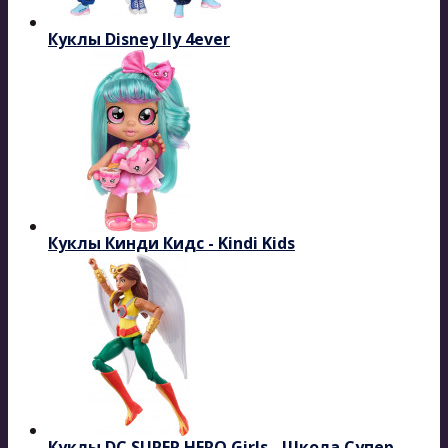
Куклы Disney Ily 4ever
Куклы Кинди Кидс - Kindi Kids
Куклы DC SUPER HERO Girls - Школа Супер