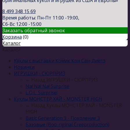
оригинальных кукол и игрушек из США и Европы»
8 499 348 15 69
Время работы: Пн-Пт 11:00 -19:00,
Сб-Вс 12:00 -15:00
Заказать обратный звонок
Корзина
(
0
)
Каталог
Каталог
Куклы с выставки Комик Кон Сан-Диего
Новинки
ИГРУШКИ - СЮРПРИЗ
← Назад
ИГРУШКИ - СЮРПРИЗ
Na! Na! Na! Surprise
L.O.L. Surprise!
Куклы МОНСТЕР ХАЙ - MONSTER HIGH
← Назад
Куклы МОНСТЕР ХАЙ - MONSTER
HIGH
Basic Generation 3 - Поколение 3
Базовые (Boo-riginal Creeproduction)