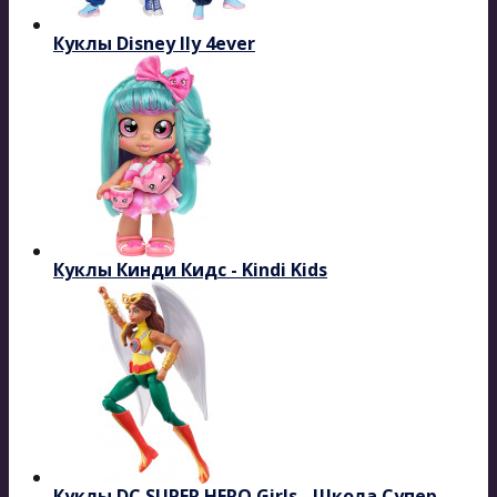
Куклы Disney Ily 4ever
Куклы Кинди Кидс - Kindi Kids
Куклы DC SUPER HERO Girls - Школа Супер