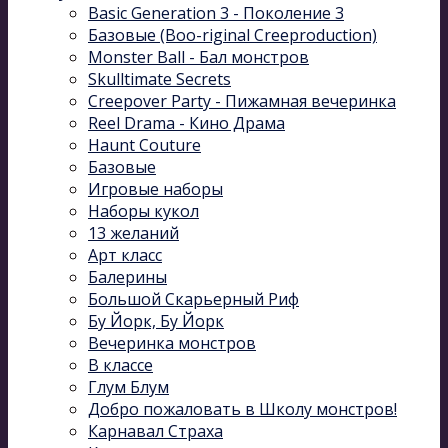
Basic Generation 3 - Поколение 3
Базовые (Boo-riginal Creeproduction)
Monster Ball - Бал монстров
Skulltimate Secrets
Creepover Party - Пижамная вечеринка
Reel Drama - Кино Драма
Haunt Couture
Базовые
Игровые наборы
Наборы кукол
13 желаний
Арт класс
Балерины
Большой Скарьерный Риф
Бу Йорк, Бу Йорк
Вечеринка монстров
В классе
Глум Блум
Добро пожаловать в Школу монстров!
Карнавал Cтраха