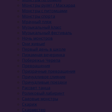
Монстры рулят / Маскарад
Монстры с питомцами
Монстры спорта
Мрачный пляж
Музыкальный kласс
Музыкальный фестиваль
Ночь монстров
Они живые!
Первый день в школе
Пижамная вечеринка
Побережье Черепа
Превращения
Призрачные превращения
Причудливое слияние
Причудливые поездки
Рассвет танца
Роликовый лабиринт
Садовые монстры
Скариж
Скарместер