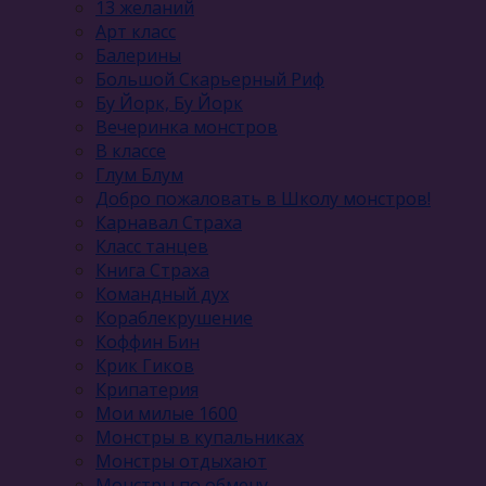
13 желаний
Арт класс
Балерины
Большой Скарьерный Риф
Бу Йорк, Бу Йорк
Вечеринка монстров
В классе
Глум Блум
Добро пожаловать в Школу монстров!
Карнавал Cтраха
Класс танцев
Книга Страха
Командный дух
Кораблекрушение
Коффин Бин
Крик Гиков
Крипатерия
Мои милые 1600
Монстры в купальниках
Монстры отдыхают
Монстры по обмену