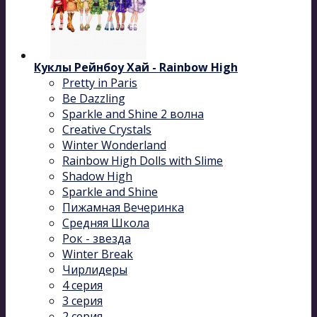
Куклы Рейнбоу Хай - Rainbow High
Pretty in Paris
Be Dazzling
Sparkle and Shine 2 волна
Сreative Сrystals
Winter Wonderland
Rainbow High Dolls with Slime
Shadow High
Sparkle and Shine
Пижамная Вечеринка
Средняя Школа
Рок - звезда
Winter Break
Чирлидеры
4 серия
3 серия
2 серия