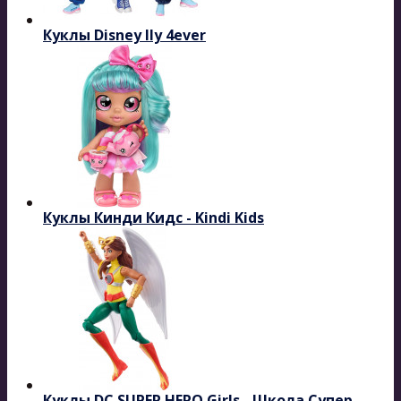
Куклы Disney Ily 4ever
Куклы Кинди Кидс - Kindi Kids
Куклы DC SUPER HERO Girls - Школа Супер