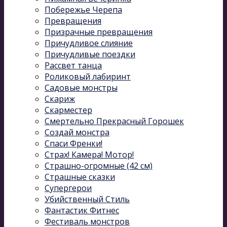
Побережье Черепа
Превращения
Призрачные превращения
Причудливое слияние
Причудливые поездки
Рассвет танца
Роликовый лабиринт
Садовые монстры
Скариж
Скарместер
Смертельно Прекрасный Горошек
Создай монстра
Спаси Френки!
Страх! Камера! Мотор!
Страшно-огромные (42 см)
Страшные сказки
Супергерои
Убийственный Стиль
Фантастик Фитнес
Фестиваль монстров