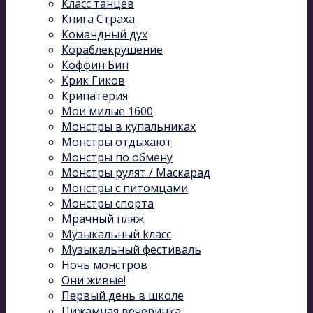
Класс танцев
Книга Страха
Командный дух
Кораблекрушение
Коффин Бин
Крик Гиков
Крипатерия
Мои милые 1600
Монстры в купальниках
Монстры отдыхают
Монстры по обмену
Монстры рулят / Маскарад
Монстры с питомцами
Монстры спорта
Мрачный пляж
Музыкальный kласс
Музыкальный фестиваль
Ночь монстров
Они живые!
Первый день в школе
Пижамная вечеринка