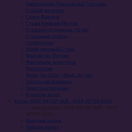
Смертельно Прекрасный Горошек
Создай монстра
Спаси Френки!
Страх! Камера! Мотор!
Страшно-огромные (42 см)
Страшные сказки
Супергерои
Убийственный Стиль
Фантастик Фитнес
Фестиваль монстров
Фотосессия
Фрик Дю Шик / Фрик Ду Чик
Школьная Ярмарка
Электризованные
Я люблю моду!
Куклы ЭВЕР АФТЕР ХАЙ - EVER AFTER HIGH
← Назад
Куклы ЭВЕР АФТЕР ХАЙ - EVER
AFTER HIGH
Базовые куклы
Наборы кукол