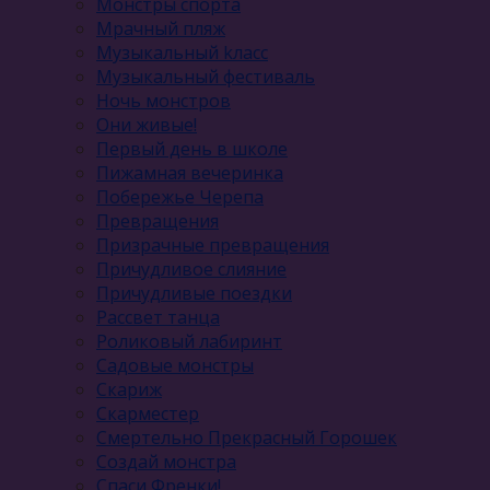
Монстры спорта
Мрачный пляж
Музыкальный kласс
Музыкальный фестиваль
Ночь монстров
Они живые!
Первый день в школе
Пижамная вечеринка
Побережье Черепа
Превращения
Призрачные превращения
Причудливое слияние
Причудливые поездки
Рассвет танца
Роликовый лабиринт
Садовые монстры
Скариж
Скарместер
Смертельно Прекрасный Горошек
Создай монстра
Спаси Френки!