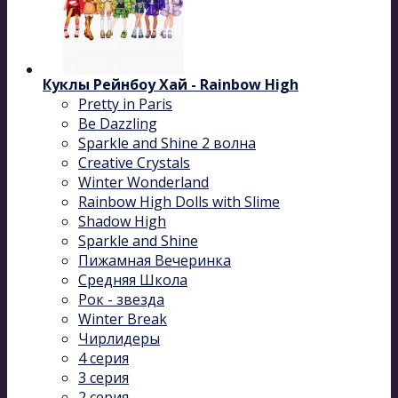
Куклы Рейнбоу Хай - Rainbow High
Pretty in Paris
Be Dazzling
Sparkle and Shine 2 волна
Сreative Сrystals
Winter Wonderland
Rainbow High Dolls with Slime
Shadow High
Sparkle and Shine
Пижамная Вечеринка
Средняя Школа
Рок - звезда
Winter Break
Чирлидеры
4 серия
3 серия
2 серия