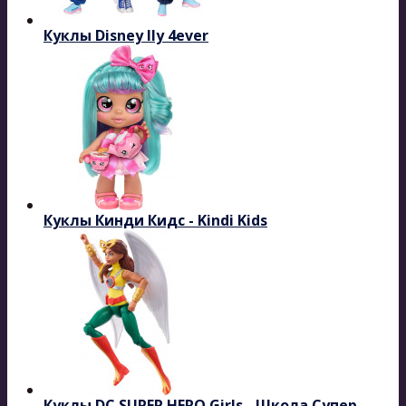
Куклы Disney Ily 4ever
Куклы Кинди Кидс - Kindi Kids
Куклы DC SUPER HERO Girls - Школа Супер