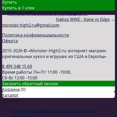
Купить
Купить в 1 клик
←
Фигурка WWE Collectors Гробовщик - ...
Набор WWE - Kane vs Edge
→
monster.high2.ru@gmail.com
Политика конфиденциальности
Оферта
2015-2026 © «Monster-High2.ru: интернет-магазин
оригинальных кукол и игрушек из США и Европы»
8 499 348 15 69
Время работы: Пн-Пт 11:00 -19:00,
Сб-Вс 12:00 -15:00
Заказать обратный звонок
Корзина
(
0
)
Каталог
Каталог
Куклы с выставки Комик Кон Сан-Диего
Новинки