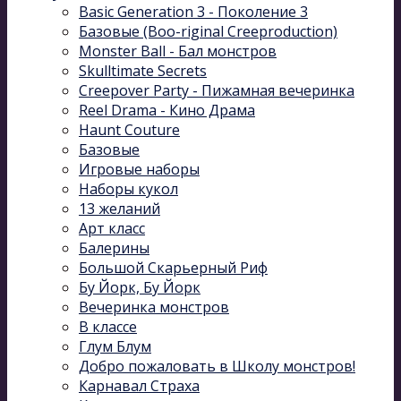
Basic Generation 3 - Поколение 3
Базовые (Boo-riginal Creeproduction)
Monster Ball - Бал монстров
Skulltimate Secrets
Creepover Party - Пижамная вечеринка
Reel Drama - Кино Драма
Haunt Couture
Базовые
Игровые наборы
Наборы кукол
13 желаний
Арт класс
Балерины
Большой Скарьерный Риф
Бу Йорк, Бу Йорк
Вечеринка монстров
В классе
Глум Блум
Добро пожаловать в Школу монстров!
Карнавал Cтраха