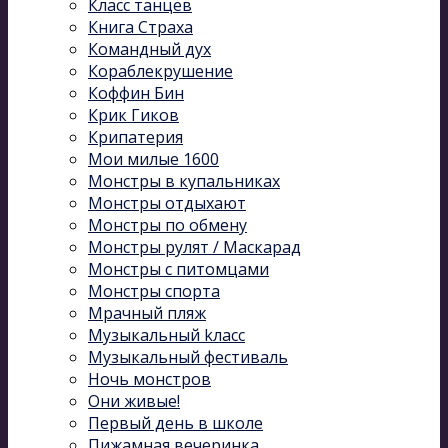
Класс танцев
Книга Страха
Командный дух
Кораблекрушение
Коффин Бин
Крик Гиков
Крипатерия
Мои милые 1600
Монстры в купальниках
Монстры отдыхают
Монстры по обмену
Монстры рулят / Маскарад
Монстры с питомцами
Монстры спорта
Мрачный пляж
Музыкальный kласс
Музыкальный фестиваль
Ночь монстров
Они живые!
Первый день в школе
Пижамная вечеринка