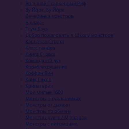
Большой Скарьерный Риф
Бу Йорк, Бу Йорк
Вечеринка монстров
В классе
Глум Блум
Добро пожаловать в Школу монстров!
Карнавал Cтраха
Класс танцев
Книга Страха
Командный дух
Кораблекрушение
Коффин Бин
Крик Гиков
Крипатерия
Мои милые 1600
Монстры в купальниках
Монстры отдыхают
Монстры по обмену
Монстры рулят / Маскарад
Монстры с питомцами