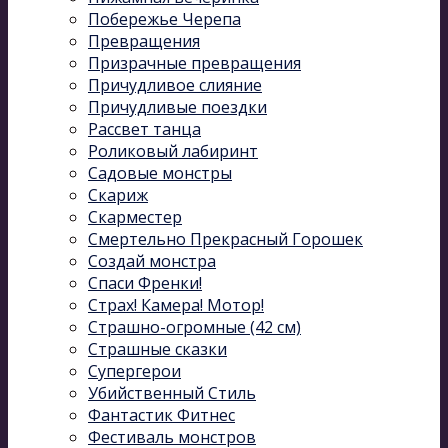
Побережье Черепа
Превращения
Призрачные превращения
Причудливое слияние
Причудливые поездки
Рассвет танца
Роликовый лабиринт
Садовые монстры
Скариж
Скарместер
Смертельно Прекрасный Горошек
Создай монстра
Спаси Френки!
Страх! Камера! Мотор!
Страшно-огромные (42 см)
Страшные сказки
Супергерои
Убийственный Стиль
Фантастик Фитнес
Фестиваль монстров