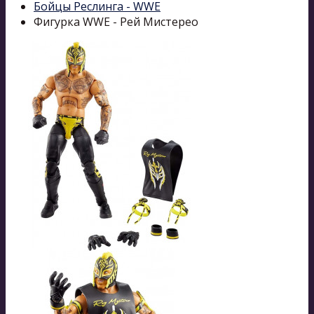
Бойцы Реслинга - WWE
Фигурка WWE - Рей Мистерео