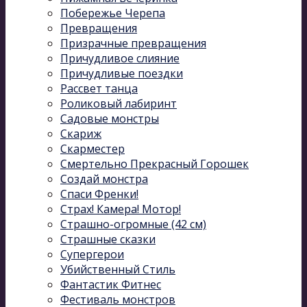
Побережье Черепа
Превращения
Призрачные превращения
Причудливое слияние
Причудливые поездки
Рассвет танца
Роликовый лабиринт
Садовые монстры
Скариж
Скарместер
Смертельно Прекрасный Горошек
Создай монстра
Спаси Френки!
Страх! Камера! Мотор!
Страшно-огромные (42 см)
Страшные сказки
Супергерои
Убийственный Стиль
Фантастик Фитнес
Фестиваль монстров