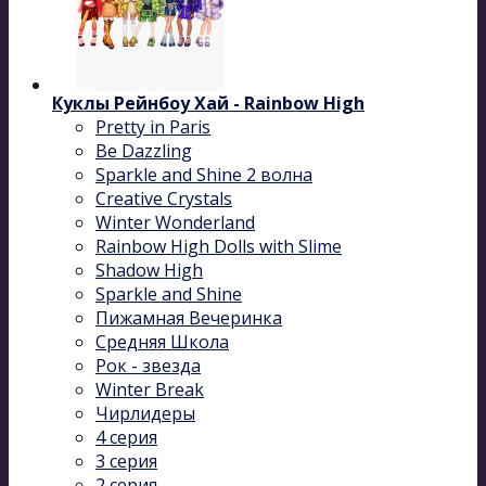
Куклы Рейнбоу Хай - Rainbow High
Pretty in Paris
Be Dazzling
Sparkle and Shine 2 волна
Сreative Сrystals
Winter Wonderland
Rainbow High Dolls with Slime
Shadow High
Sparkle and Shine
Пижамная Вечеринка
Средняя Школа
Рок - звезда
Winter Break
Чирлидеры
4 серия
3 серия
2 серия