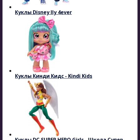
Куклы Disney Ily 4ever
Куклы Кинди Кидс - Kindi Kids
Куклы DC SUPER HERO Girls - Школа Супер