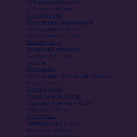
Пижамная вечеринка
Побережье Черепа
Превращения
Призрачные превращения
Причудливое слияние
Причудливые поездки
Рассвет танца
Роликовый лабиринт
Садовые монстры
Скариж
Скарместер
Смертельно Прекрасный Горошек
Создай монстра
Спаси Френки!
Страх! Камера! Мотор!
Страшно-огромные (42 см)
Страшные сказки
Супергерои
Убийственный Стиль
Фантастик Фитнес
Фестиваль монстров