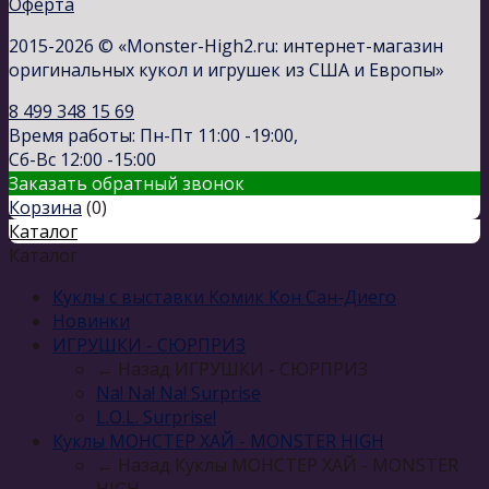
Оферта
2015-2026 © «Monster-High2.ru: интернет-магазин
оригинальных кукол и игрушек из США и Европы»
8 499 348 15 69
Время работы: Пн-Пт 11:00 -19:00,
Сб-Вс 12:00 -15:00
Заказать обратный звонок
Корзина
(
0
)
Каталог
Каталог
Куклы с выставки Комик Кон Сан-Диего
Новинки
ИГРУШКИ - СЮРПРИЗ
← Назад
ИГРУШКИ - СЮРПРИЗ
Na! Na! Na! Surprise
L.O.L. Surprise!
Куклы МОНСТЕР ХАЙ - MONSTER HIGH
← Назад
Куклы МОНСТЕР ХАЙ - MONSTER
HIGH