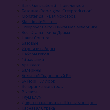
Basic Generation 3 - Поколение 3
Базовые (Boo-riginal Creeproduction)
Monster Ball - Бал монстров
Skulltimate Secrets
Creepover Party - Пижамная вечеринка
Reel Drama - Кино Драма
Haunt Couture
Базовые
Игровые наборы
Наборы кукол
13 желаний
Арт класс
Балерины
Большой Скарьерный Риф
Бу Йорк, Бу Йорк
Вечеринка монстров
В классе
Глум Блум
Добро пожаловать в Школу монстров!
Карнавал Cтраха