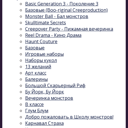
Basic Generation 3 - Поколение 3
Базовые (Boo-riginal Creeproduction)
Monster Ball - Бал монстров
Skulltimate Secrets
Creepover Party - Пижамная вечеринка
Reel Drama - Кино Драма
Haunt Couture
Базовые
Игровые наборы
Наборы кукол
13 желаний
Арт класс
Балерины
Большой Скарьерный Риф
Бу Йорк, Бу Йорк
Вечеринка монстров
В классе
Глум Блум
Добро пожаловать в Школу монстров!
Карнавал Cтраха