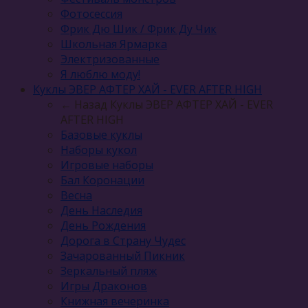
Фотосессия
Фрик Дю Шик / Фрик Ду Чик
Школьная Ярмарка
Электризованные
Я люблю моду!
Куклы ЭВЕР АФТЕР ХАЙ - EVER AFTER HIGH
← Назад
Куклы ЭВЕР АФТЕР ХАЙ - EVER
AFTER HIGH
Базовые куклы
Наборы кукол
Игровые наборы
Бал Коронации
Весна
День Наследия
День Рождения
Дорога в Страну Чудес
Зачарованный Пикник
Зеркальный пляж
Игры Драконов
Книжная вечеринка