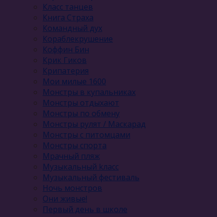
Класс танцев
Книга Страха
Командный дух
Кораблекрушение
Коффин Бин
Крик Гиков
Крипатерия
Мои милые 1600
Монстры в купальниках
Монстры отдыхают
Монстры по обмену
Монстры рулят / Маскарад
Монстры с питомцами
Монстры спорта
Мрачный пляж
Музыкальный kласс
Музыкальный фестиваль
Ночь монстров
Они живые!
Первый день в школе