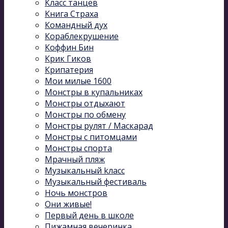
Класс танцев
Книга Страха
Командный дух
Кораблекрушение
Коффин Бин
Крик Гиков
Крипатерия
Мои милые 1600
Монстры в купальниках
Монстры отдыхают
Монстры по обмену
Монстры рулят / Маскарад
Монстры с питомцами
Монстры спорта
Мрачный пляж
Музыкальный kласс
Музыкальный фестиваль
Ночь монстров
Они живые!
Первый день в школе
Пижамная вечеринка