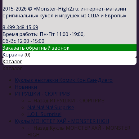
2015-2026 © «Monster-High2.ru: интернет-магазин
оригинальных кукол и игрушек из США и Европы»
8 499 348 15 69
Время работы: Пн-Пт 11:00 -19:00,
Сб-Вс 12:00 -15:00
Заказать обратный звонок
Корзина
(
0
)
Каталог
Каталог
Куклы с выставки Комик Кон Сан-Диего
Новинки
ИГРУШКИ - СЮРПРИЗ
← Назад
ИГРУШКИ - СЮРПРИЗ
Na! Na! Na! Surprise
L.O.L. Surprise!
Куклы МОНСТЕР ХАЙ - MONSTER HIGH
← Назад
Куклы МОНСТЕР ХАЙ - MONSTER
HIGH