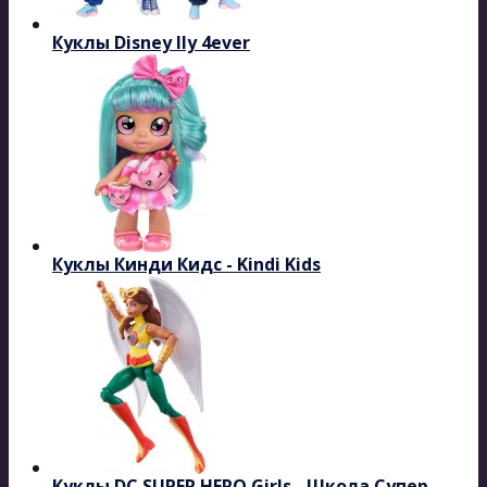
Куклы Disney Ily 4ever
Куклы Кинди Кидс - Kindi Kids
Куклы DC SUPER HERO Girls - Школа Супер