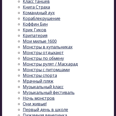
Класс танцев
Книга Страха
Командный дух
Кораблекрушение
Коффин Бин
Крик Гиков
Крипатерия
Мои милые 1600
Монстры в купальниках
Монстры отдыхают
Монстры по обмену
Монстры рулят / Маскарад
Монстры с питомцами
Монстры спорта
Мрачный пляж
Музыкальный kласс
Музыкальный фестиваль
Ночь монстров
Они живые!
Первый день в школе
Пижамная вечеринка