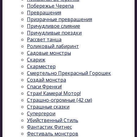
Побережье Черепа
Превращения
Призрачные превращения
Причудливое слияние
Причудливые поездки
Рассвет танца
Роликовый лабиринт
Садовые монстры
Скариж
Скарместер
Смертельно Прекрасный Горошек
Создай монстра
Спаси Френки!
Страх! Камера! Мотор!
Страшно-огромные (42 см)
Страшные сказки
Супергерои
Убийственный Стиль
Фантастик Фитнес
Фестиваль монстров