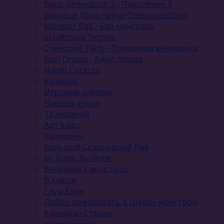
Basic Generation 3 - Поколение 3
Базовые (Boo-riginal Creeproduction)
Monster Ball - Бал монстров
Skulltimate Secrets
Creepover Party - Пижамная вечеринка
Reel Drama - Кино Драма
Haunt Couture
Базовые
Игровые наборы
Наборы кукол
13 желаний
Арт класс
Балерины
Большой Скарьерный Риф
Бу Йорк, Бу Йорк
Вечеринка монстров
В классе
Глум Блум
Добро пожаловать в Школу монстров!
Карнавал Cтраха
Класс танцев