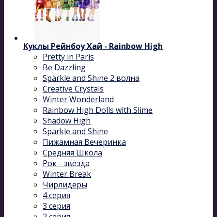
Куклы Рейнбоу Хай - Rainbow High
Pretty in Paris
Be Dazzling
Sparkle and Shine 2 волна
Сreative Сrystals
Winter Wonderland
Rainbow High Dolls with Slime
Shadow High
Sparkle and Shine
Пижамная Вечеринка
Средняя Школа
Рок - звезда
Winter Break
Чирлидеры
4 серия
3 серия
2 серия