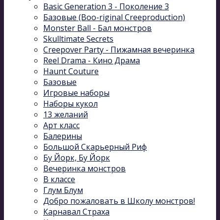
Basic Generation 3 - Поколение 3
Базовые (Boo-riginal Creeproduction)
Monster Ball - Бал монстров
Skulltimate Secrets
Creepover Party - Пижамная вечеринка
Reel Drama - Кино Драма
Haunt Couture
Базовые
Игровые наборы
Наборы кукол
13 желаний
Арт класс
Балерины
Большой Скарьерный Риф
Бу Йорк, Бу Йорк
Вечеринка монстров
В классе
Глум Блум
Добро пожаловать в Школу монстров!
Карнавал Cтраха