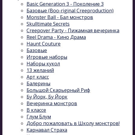
Basic Generation 3 - Поколение 3
Базовые (Boo-riginal Creeproduction)
Monster Ball - Бал монстров
Skulltimate Secrets
Creepover Party - Пижамная вечеринка
Reel Drama - Кино Драма
Haunt Couture
Базовые
Игровые наборы
Наборы кукол
13 желаний
Арт класс
Балерины
Большой Скарьерный Риф
Бу Йорк, Бу Йорк
Вечеринка монстров
В классе
Глум Блум
Добро пожаловать в Школу монстров!
Карнавал Cтраха