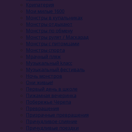
Крипатерия
Мои милые 1600
Монстры в купальниках
Монстры отдыхают
Монстры по обмену
Монстры рулят / Маскарад
Монстры с питомцами
Монстры спорта
Мрачный пляж
Музыкальный kласс
Музыкальный фестиваль
Ночь монстров
Они живые!
Первый день в школе
Пижамная вечеринка
Побережье Черепа
Превращения
Призрачные превращения
Причудливое слияние
Причудливые поездки