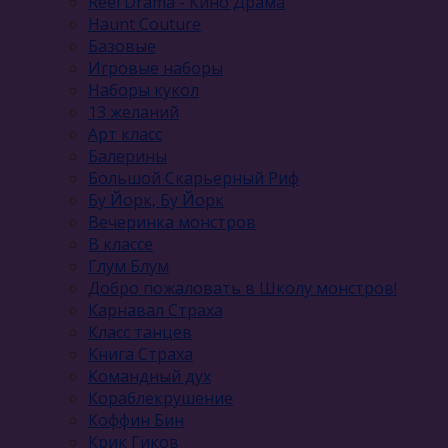
Reel Drama - Кино Драма
Haunt Couture
Базовые
Игровые наборы
Наборы кукол
13 желаний
Арт класс
Балерины
Большой Скарьерный Риф
Бу Йорк, Бу Йорк
Вечеринка монстров
В классе
Глум Блум
Добро пожаловать в Школу монстров!
Карнавал Cтраха
Класс танцев
Книга Страха
Командный дух
Кораблекрушение
Коффин Бин
Крик Гиков