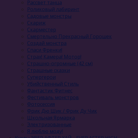
Рассвет танца
Роликовый лабиринт
Садовые монстры
Скариж
Скарместер
Смертельно Прекрасный Горошек
Создай монстра
Спаси Френки!
Страх! Камера! Мотор!
Страшно-огромные (42 см)
Страшные сказки
Супергерои
Убийственный Стиль
Фантастик Фитнес
Фестиваль монстров
Фотосессия
Фрик Дю Шик / Фрик Ду Чик
Школьная Ярмарка
Электризованные
Я люблю моду!
Куклы ЭВЕР АФТЕР ХАЙ - EVER AFTER HIGH