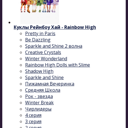
Куклы Рейнбоу Хай - Rainbow High
Pretty in Paris
Be Dazzling
Sparkle and Shine 2 волна
Сreative Сrystals
Winter Wonderland
Rainbow High Dolls with Slime
Shadow High
Sparkle and Shine
Пижамная Вечеринка
Средняя Школа
Рок - звезда
Winter Break
Чирлидеры
4 серия
3 серия
2 серия