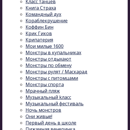
Класс танцев
Книга Страха
Командный дух
Кораблекрушение
Коффин Бин
Крик Гиков
Крипатерия
Мои милые 1600
Монстры в купальниках
Монстры отдыхают
Монстры по обмену
Монстры рулят / Маскарад
Монстры с питомцами
Монстры спорта
Мрачный пляж
Музыкальный kласс
Музыкальный фестиваль
Ночь монстров
Они живые!
Первый день в школе
Пижамная вечеринка