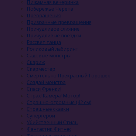
Пижамная вечеринка
Побережье Черепа
Превращения
Призрачные превращения
Причудливое слияние
Причудливые поездки
Рассвет танца
Роликовый лабиринт
Садовые монстры
Скариж
Скарместер
Смертельно Прекрасный Горошек
Создай монстра
Спаси Френки!
Страх! Камера! Мотор!
Страшно-огромные (42 см)
Страшные сказки
Супергерои
Убийственный Стиль
Фантастик Фитнес
Фестиваль монстров