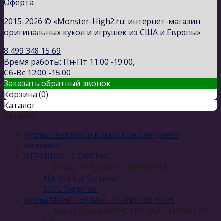
Оферта
2015-2026 © «Monster-High2.ru: интернет-магазин
оригинальных кукол и игрушек из США и Европы»
8 499 348 15 69
Время работы: Пн-Пт 11:00 -19:00,
Сб-Вс 12:00 -15:00
Заказать обратный звонок
Корзина
(
0
)
Каталог
Каталог
Куклы с выставки Комик Кон Сан-Диего
Новинки
ИГРУШКИ - СЮРПРИЗ
← Назад
ИГРУШКИ - СЮРПРИЗ
Na! Na! Na! Surprise
L.O.L. Surprise!
Куклы МОНСТЕР ХАЙ - MONSTER HIGH
← Назад
Куклы МОНСТЕР ХАЙ - MONSTER