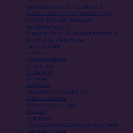
HIGH
Basic Generation 3 - Поколение 3
Базовые (Boo-riginal Creeproduction)
Monster Ball - Бал монстров
Skulltimate Secrets
Creepover Party - Пижамная вечеринка
Reel Drama - Кино Драма
Haunt Couture
Базовые
Игровые наборы
Наборы кукол
13 желаний
Арт класс
Балерины
Большой Скарьерный Риф
Бу Йорк, Бу Йорк
Вечеринка монстров
В классе
Глум Блум
Добро пожаловать в Школу монстров!
Карнавал Cтраха