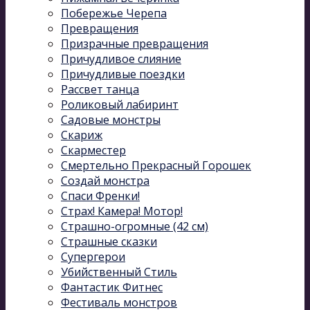
Побережье Черепа
Превращения
Призрачные превращения
Причудливое слияние
Причудливые поездки
Рассвет танца
Роликовый лабиринт
Садовые монстры
Скариж
Скарместер
Смертельно Прекрасный Горошек
Создай монстра
Спаси Френки!
Страх! Камера! Мотор!
Страшно-огромные (42 см)
Страшные сказки
Супергерои
Убийственный Стиль
Фантастик Фитнес
Фестиваль монстров