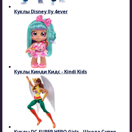
Куклы Disney Ily 4ever
Куклы Кинди Кидс - Kindi Kids
Куклы DC SUPER HERO Girls - Школа Супер