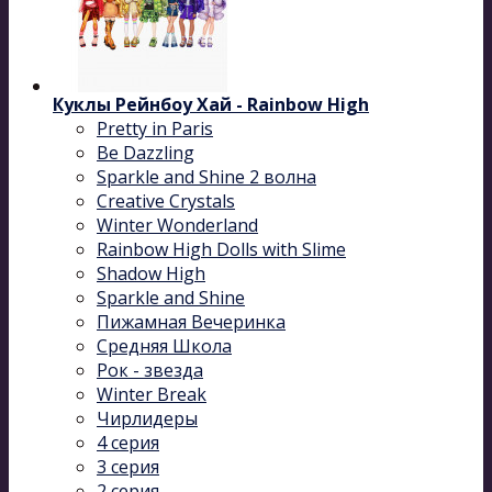
Куклы Рейнбоу Хай - Rainbow High
Pretty in Paris
Be Dazzling
Sparkle and Shine 2 волна
Сreative Сrystals
Winter Wonderland
Rainbow High Dolls with Slime
Shadow High
Sparkle and Shine
Пижамная Вечеринка
Средняя Школа
Рок - звезда
Winter Break
Чирлидеры
4 серия
3 серия
2 серия