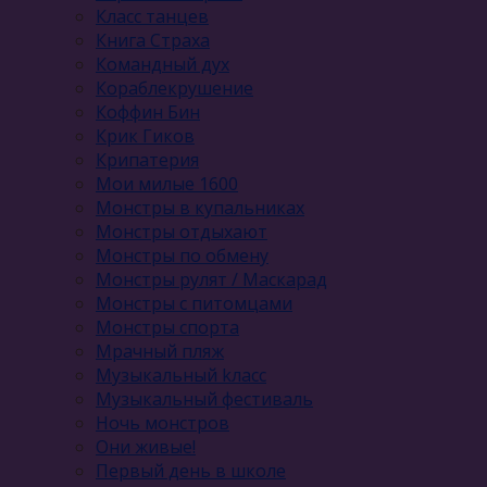
Класс танцев
Книга Страха
Командный дух
Кораблекрушение
Коффин Бин
Крик Гиков
Крипатерия
Мои милые 1600
Монстры в купальниках
Монстры отдыхают
Монстры по обмену
Монстры рулят / Маскарад
Монстры с питомцами
Монстры спорта
Мрачный пляж
Музыкальный kласс
Музыкальный фестиваль
Ночь монстров
Они живые!
Первый день в школе