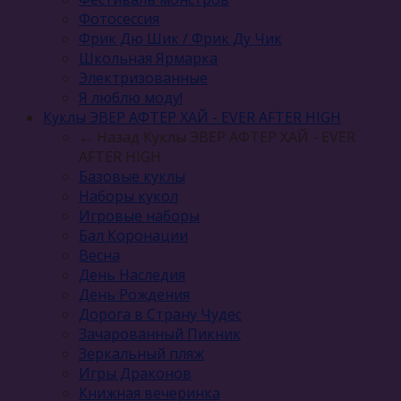
Фотосессия
Фрик Дю Шик / Фрик Ду Чик
Школьная Ярмарка
Электризованные
Я люблю моду!
Куклы ЭВЕР АФТЕР ХАЙ - EVER AFTER HIGH
← Назад
Куклы ЭВЕР АФТЕР ХАЙ - EVER
AFTER HIGH
Базовые куклы
Наборы кукол
Игровые наборы
Бал Коронации
Весна
День Наследия
День Рождения
Дорога в Страну Чудес
Зачарованный Пикник
Зеркальный пляж
Игры Драконов
Книжная вечеринка