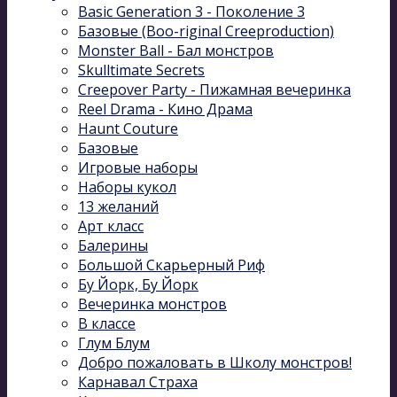
Basic Generation 3 - Поколение 3
Базовые (Boo-riginal Creeproduction)
Monster Ball - Бал монстров
Skulltimate Secrets
Creepover Party - Пижамная вечеринка
Reel Drama - Кино Драма
Haunt Couture
Базовые
Игровые наборы
Наборы кукол
13 желаний
Арт класс
Балерины
Большой Скарьерный Риф
Бу Йорк, Бу Йорк
Вечеринка монстров
В классе
Глум Блум
Добро пожаловать в Школу монстров!
Карнавал Cтраха