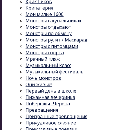
Крик Гиков
Крипатерия
Мои милые 1600
Монстры в купальниках
Монстры отдыхают
Монстры по обмену
Монстры рулят / Маскарад
Монстры с питомцами
Монстры спорта
Мрачный пляж
Музыкальный kласс
Музыкальный фестиваль
Ночь монстров
Они живые!
Первый день в школе
Пижамная вечеринка
Побережье Черепа
Превращения
Призрачные превращения
Причудливое слияние
Причудливые поездки