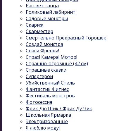
Рассвет танца
Роликовый лабиринт
Садовые монстры
Скариж
Скарместер
Смертельно Прекрасный Горошек
Создай монстра
Спаси Френки!
Страх! Камера! Мотор!
Страшно-огромные (42 см)
Страшные сказки
Супергерои
Убийственный Стиль
Фантастик Фитнес
Фестиваль монстров
Фотосессия
Фрик Дю Шик / Фрик Ду Чик
Школьная Ярмарка
Электризованные
Я люблю моду!