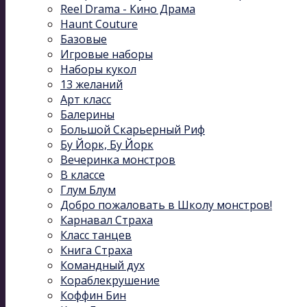
Reel Drama - Кино Драма
Haunt Couture
Базовые
Игровые наборы
Наборы кукол
13 желаний
Арт класс
Балерины
Большой Скарьерный Риф
Бу Йорк, Бу Йорк
Вечеринка монстров
В классе
Глум Блум
Добро пожаловать в Школу монстров!
Карнавал Cтраха
Класс танцев
Книга Страха
Командный дух
Кораблекрушение
Коффин Бин