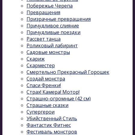
Побережье Черепа
Превращения
Призрачные превращения
Причудливое слияние
Причудливые поездки
Рассвет танца
Роликовый лабиринт
Садовые монстры
Скариж
Скарместер
Смертельно Прекрасный Горошек
Создай монстра
Спаси Френки!
Страх! Камера! Мотор!
Страшно-огромные (42 см)
Страшные сказки
Супергерои
Убийственный Стиль
Фантастик Фитнес
Фестиваль монстров