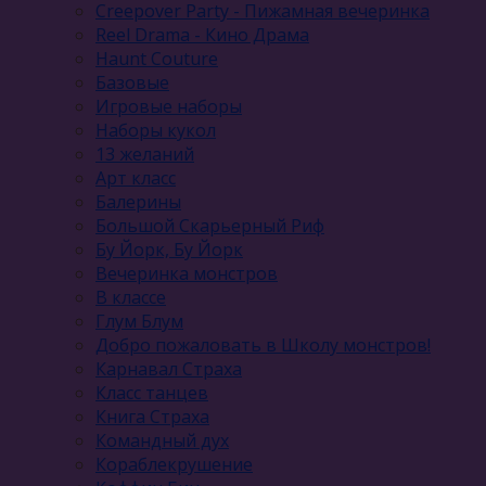
Creepover Party - Пижамная вечеринка
Reel Drama - Кино Драма
Haunt Couture
Базовые
Игровые наборы
Наборы кукол
13 желаний
Арт класс
Балерины
Большой Скарьерный Риф
Бу Йорк, Бу Йорк
Вечеринка монстров
В классе
Глум Блум
Добро пожаловать в Школу монстров!
Карнавал Cтраха
Класс танцев
Книга Страха
Командный дух
Кораблекрушение