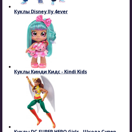
Куклы Disney Ily 4ever
Куклы Кинди Кидс - Kindi Kids
Куклы DC SUPER HERO Girls - Школа Супер