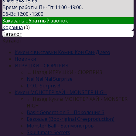
8 499 348 15 69
Время работы: Пн-Пт 11:00 -19:00,
Сб-Вс 12:00 -15:00
Заказать обратный звонок
Корзина
(
0
)
Каталог
Каталог
Куклы с выставки Комик Кон Сан-Диего
Новинки
ИГРУШКИ - СЮРПРИЗ
← Назад
ИГРУШКИ - СЮРПРИЗ
Na! Na! Na! Surprise
L.O.L. Surprise!
Куклы МОНСТЕР ХАЙ - MONSTER HIGH
← Назад
Куклы МОНСТЕР ХАЙ - MONSTER
HIGH
Basic Generation 3 - Поколение 3
Базовые (Boo-riginal Creeproduction)
Monster Ball - Бал монстров
Skulltimate Secrets