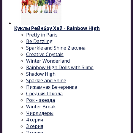
Куклы Рейнбоу Хай - Rainbow High
Pretty in Paris
Be Dazzling
Sparkle and Shine 2 волна
Сreative Сrystals
Winter Wonderland
Rainbow High Dolls with Slime
Shadow High
Sparkle and Shine
Пижамная Вечеринка
Средняя Школа
Рок - звезда
Winter Break
Чирлидеры
4 серия
3 серия
2 серия