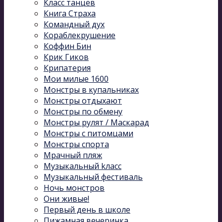
Класс танцев
Книга Страха
Командный дух
Кораблекрушение
Коффин Бин
Крик Гиков
Крипатерия
Мои милые 1600
Монстры в купальниках
Монстры отдыхают
Монстры по обмену
Монстры рулят / Маскарад
Монстры с питомцами
Монстры спорта
Мрачный пляж
Музыкальный kласс
Музыкальный фестиваль
Ночь монстров
Они живые!
Первый день в школе
Пижамная вечеринка