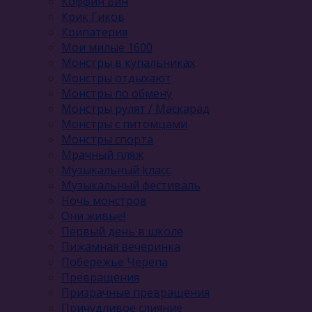
Коффин Бин
Крик Гиков
Крипатерия
Мои милые 1600
Монстры в купальниках
Монстры отдыхают
Монстры по обмену
Монстры рулят / Маскарад
Монстры с питомцами
Монстры спорта
Мрачный пляж
Музыкальный kласс
Музыкальный фестиваль
Ночь монстров
Они живые!
Первый день в школе
Пижамная вечеринка
Побережье Черепа
Превращения
Призрачные превращения
Причудливое слияние