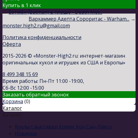
Купить в 1 клик
←
Бэтмен (Batman) в плаще - Death Met...
Вархаммер Адепта Сороритас - Warham...
→
monster.high2.ru@gmail.com
Политика конфиденциальности
Оферта
2015-2026 © «Monster-High2.ru: интернет-магазин
оригинальных кукол и игрушек из США и Европы»
8 499 348 15 69
Время работы: Пн-Пт 11:00 -19:00,
Сб-Вс 12:00 -15:00
Заказать обратный звонок
Корзина
(
0
)
Каталог
Каталог
Куклы с выставки Комик Кон Сан-Диего
Новинки