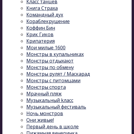
Класс танцев
Книга Страха
Командный дух
Кораблекрушение
Коффин Бин
Крик Гиков
Крипатерия
Мои милые 1600
Монстры в купальниках
Монстры отдыхают
Монстры по обмену
Монстры рулят / Маскарад
Монстры с питомцами
Монстры спорта
Мрачный пляж
Музыкальный kласс
Музыкальный фестиваль
Ночь монстров
Они живые!
Первый день в школе
Пижамная вечеринка