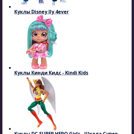
Куклы Disney Ily 4ever
Куклы Кинди Кидс - Kindi Kids
Куклы DC SUPER HERO Girls - Школа Супер