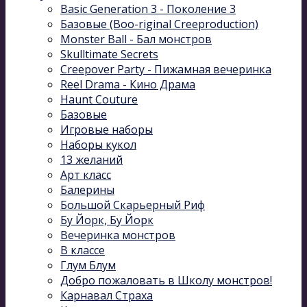
Basic Generation 3 - Поколение 3
Базовые (Boo-riginal Creeproduction)
Monster Ball - Бал монстров
Skulltimate Secrets
Creepover Party - Пижамная вечеринка
Reel Drama - Кино Драма
Haunt Couture
Базовые
Игровые наборы
Наборы кукол
13 желаний
Арт класс
Балерины
Большой Скарьерный Риф
Бу Йорк, Бу Йорк
Вечеринка монстров
В классе
Глум Блум
Добро пожаловать в Школу монстров!
Карнавал Cтраха