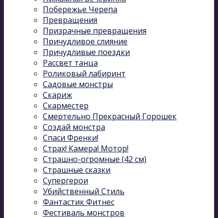
Побережье Черепа
Превращения
Призрачные превращения
Причудливое слияние
Причудливые поездки
Рассвет танца
Роликовый лабиринт
Садовые монстры
Скариж
Скарместер
Смертельно Прекрасный Горошек
Создай монстра
Спаси Френки!
Страх! Камера! Мотор!
Страшно-огромные (42 см)
Страшные сказки
Супергерои
Убийственный Стиль
Фантастик Фитнес
Фестиваль монстров