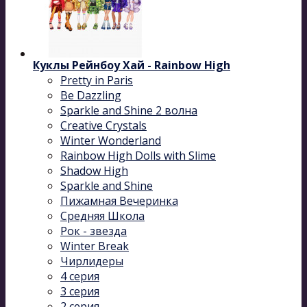
Куклы Рейнбоу Хай - Rainbow High
Pretty in Paris
Be Dazzling
Sparkle and Shine 2 волна
Сreative Сrystals
Winter Wonderland
Rainbow High Dolls with Slime
Shadow High
Sparkle and Shine
Пижамная Вечеринка
Средняя Школа
Рок - звезда
Winter Break
Чирлидеры
4 серия
3 серия
2 серия