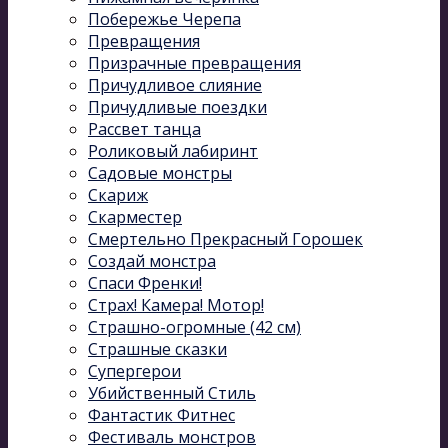
Побережье Черепа
Превращения
Призрачные превращения
Причудливое слияние
Причудливые поездки
Рассвет танца
Роликовый лабиринт
Садовые монстры
Скариж
Скарместер
Смертельно Прекрасный Горошек
Создай монстра
Спаси Френки!
Страх! Камера! Мотор!
Страшно-огромные (42 см)
Страшные сказки
Супергерои
Убийственный Стиль
Фантастик Фитнес
Фестиваль монстров