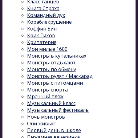
Класс танцев
Книга Страха
Командный дух
Кораблекрушение
Коффин Бин
Крик Гиков
Крипатерия
Мои милые 1600
Монстры в купальниках
Монстры отдыхают
Монстры по обмену
Монстры рулят / Маскарад
Монстры с питомцами
Монстры спорта
Мрачный пляж
Музыкальный kласс
Музыкальный фестиваль
Ночь монстров
Они живые!
Первый день в школе
Пижамная вечеринка