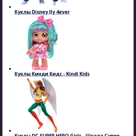
Куклы Disney Ily 4ever
Куклы Кинди Кидс - Kindi Kids
Куклы DC SUPER HERO Girls - Школа Супер