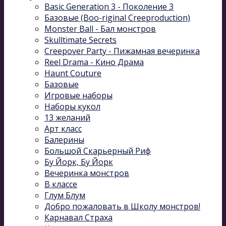
Basic Generation 3 - Поколение 3
Базовые (Boo-riginal Creeproduction)
Monster Ball - Бал монстров
Skulltimate Secrets
Creepover Party - Пижамная вечеринка
Reel Drama - Кино Драма
Haunt Couture
Базовые
Игровые наборы
Наборы кукол
13 желаний
Арт класс
Балерины
Большой Скарьерный Риф
Бу Йорк, Бу Йорк
Вечеринка монстров
В классе
Глум Блум
Добро пожаловать в Школу монстров!
Карнавал Cтраха