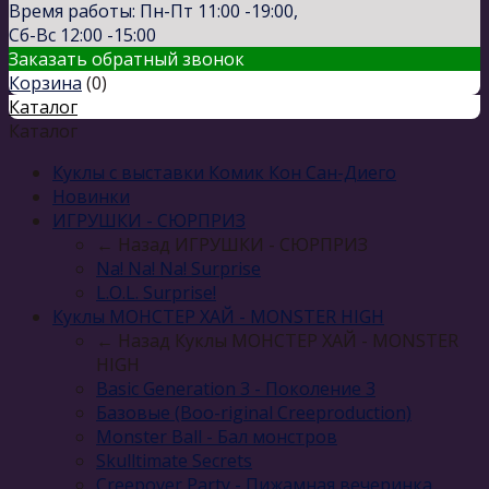
Время работы: Пн-Пт 11:00 -19:00,
Сб-Вс 12:00 -15:00
Заказать обратный звонок
Корзина
(
0
)
Каталог
Каталог
Куклы с выставки Комик Кон Сан-Диего
Новинки
ИГРУШКИ - СЮРПРИЗ
← Назад
ИГРУШКИ - СЮРПРИЗ
Na! Na! Na! Surprise
L.O.L. Surprise!
Куклы МОНСТЕР ХАЙ - MONSTER HIGH
← Назад
Куклы МОНСТЕР ХАЙ - MONSTER
HIGH
Basic Generation 3 - Поколение 3
Базовые (Boo-riginal Creeproduction)
Monster Ball - Бал монстров
Skulltimate Secrets
Creepover Party - Пижамная вечеринка