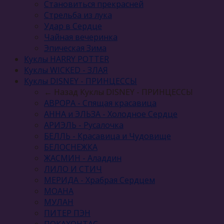
Становиться прекрасней
Стрельба из лука
Удар в Сердце
Чайная вечеринка
Эпическая Зима
Куклы HARRY POTTER
Куклы WICKED - ЗЛАЯ
Куклы DISNEY - ПРИНЦЕССЫ
← Назад
Куклы DISNEY - ПРИНЦЕССЫ
АВРОРА - Спящая красавица
АННА и ЭЛЬЗА - Холодное Сердце
АРИЭЛЬ - Русалочка
БЕЛЛЬ - Красавица и Чудовище
БЕЛОСНЕЖКА
ЖАСМИН - Аладдин
ЛИЛО И СТИЧ
МЕРИДА - Храбрая Сердцем
МОАНА
МУЛАН
ПИТЕР ПЭН
ПОКАХОНТАС