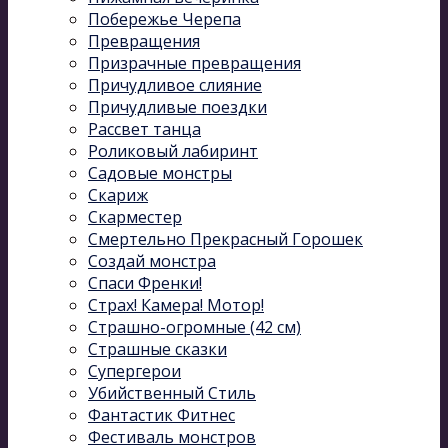
Побережье Черепа
Превращения
Призрачные превращения
Причудливое слияние
Причудливые поездки
Рассвет танца
Роликовый лабиринт
Садовые монстры
Скариж
Скарместер
Смертельно Прекрасный Горошек
Создай монстра
Спаси Френки!
Страх! Камера! Мотор!
Страшно-огромные (42 см)
Страшные сказки
Супергерои
Убийственный Стиль
Фантастик Фитнес
Фестиваль монстров