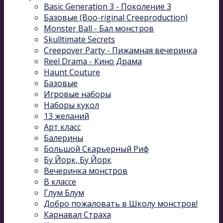
Basic Generation 3 - Поколение 3
Базовые (Boo-riginal Creeproduction)
Monster Ball - Бал монстров
Skulltimate Secrets
Creepover Party - Пижамная вечеринка
Reel Drama - Кино Драма
Haunt Couture
Базовые
Игровые наборы
Наборы кукол
13 желаний
Арт класс
Балерины
Большой Скарьерный Риф
Бу Йорк, Бу Йорк
Вечеринка монстров
В классе
Глум Блум
Добро пожаловать в Школу монстров!
Карнавал Cтраха