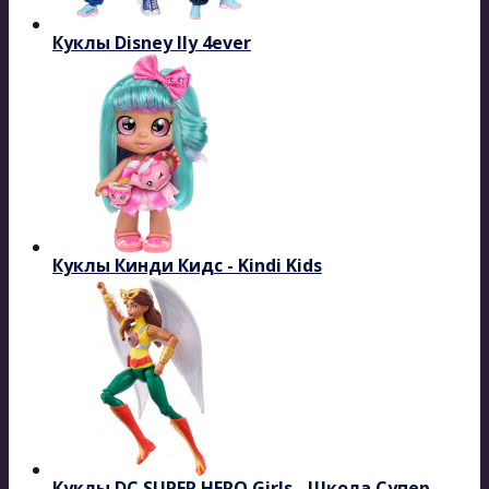
Куклы Disney Ily 4ever
Куклы Кинди Кидс - Kindi Kids
Куклы DC SUPER HERO Girls - Школа Супер