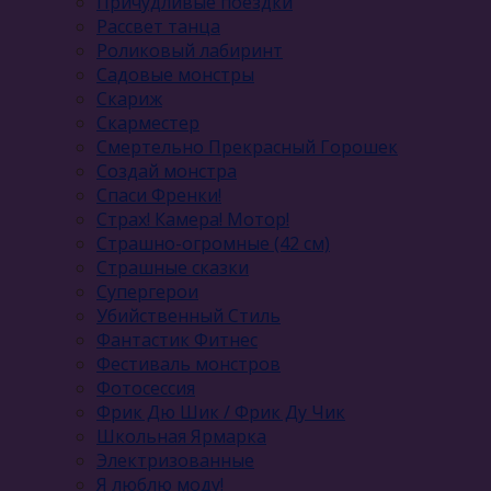
Причудливые поездки
Рассвет танца
Роликовый лабиринт
Садовые монстры
Скариж
Скарместер
Смертельно Прекрасный Горошек
Создай монстра
Спаси Френки!
Страх! Камера! Мотор!
Страшно-огромные (42 см)
Страшные сказки
Супергерои
Убийственный Стиль
Фантастик Фитнес
Фестиваль монстров
Фотосессия
Фрик Дю Шик / Фрик Ду Чик
Школьная Ярмарка
Электризованные
Я люблю моду!