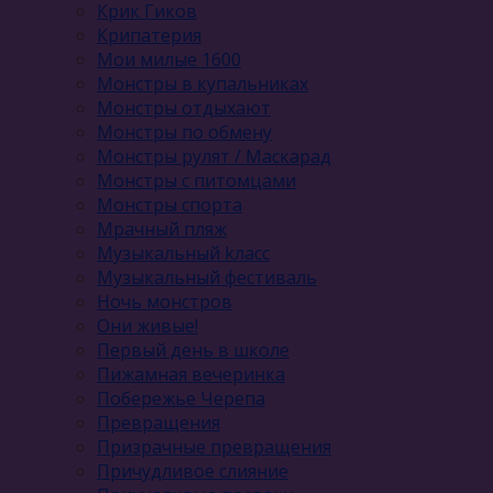
Крик Гиков
Крипатерия
Мои милые 1600
Монстры в купальниках
Монстры отдыхают
Монстры по обмену
Монстры рулят / Маскарад
Монстры с питомцами
Монстры спорта
Мрачный пляж
Музыкальный kласс
Музыкальный фестиваль
Ночь монстров
Они живые!
Первый день в школе
Пижамная вечеринка
Побережье Черепа
Превращения
Призрачные превращения
Причудливое слияние