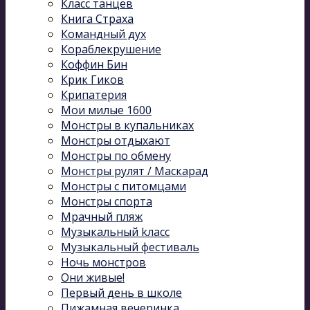
Класс танцев
Книга Страха
Командный дух
Кораблекрушение
Коффин Бин
Крик Гиков
Крипатерия
Мои милые 1600
Монстры в купальниках
Монстры отдыхают
Монстры по обмену
Монстры рулят / Маскарад
Монстры с питомцами
Монстры спорта
Мрачный пляж
Музыкальный kласс
Музыкальный фестиваль
Ночь монстров
Они живые!
Первый день в школе
Пижамная вечеринка