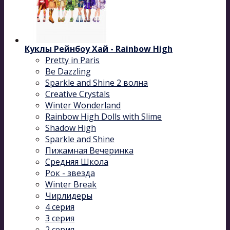
Куклы Рейнбоу Хай - Rainbow High
Pretty in Paris
Be Dazzling
Sparkle and Shine 2 волна
Сreative Сrystals
Winter Wonderland
Rainbow High Dolls with Slime
Shadow High
Sparkle and Shine
Пижамная Вечеринка
Средняя Школа
Рок - звезда
Winter Break
Чирлидеры
4 серия
3 серия
2 серия