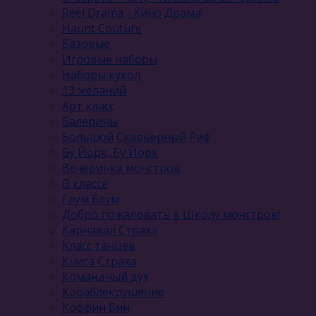
Reel Drama - Кино Драма
Haunt Couture
Базовые
Игровые наборы
Наборы кукол
13 желаний
Арт класс
Балерины
Большой Скарьерный Риф
Бу Йорк, Бу Йорк
Вечеринка монстров
В классе
Глум Блум
Добро пожаловать в Школу монстров!
Карнавал Cтраха
Класс танцев
Книга Страха
Командный дух
Кораблекрушение
Коффин Бин