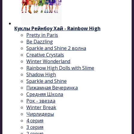
Куклы Рейнбоу Хай - Rainbow High
Pretty in Paris
Be Dazzling
Sparkle and Shine 2 волна
Сreative Сrystals
Winter Wonderland
Rainbow High Dolls with Slime
Shadow High
Sparkle and Shine
Пижамная Вечеринка
Средняя Школа
Рок - звезда
Winter Break
Чирлидеры
4 серия
3 серия
2 серия