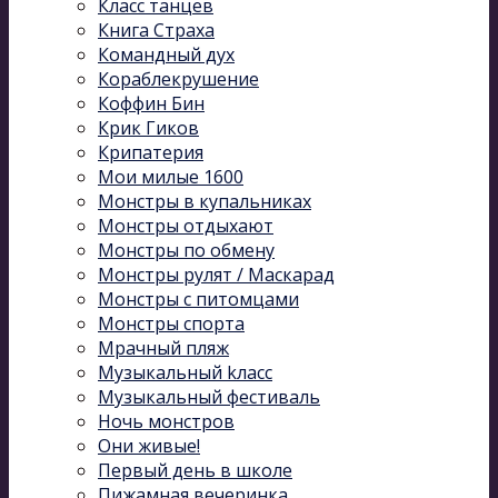
Класс танцев
Книга Страха
Командный дух
Кораблекрушение
Коффин Бин
Крик Гиков
Крипатерия
Мои милые 1600
Монстры в купальниках
Монстры отдыхают
Монстры по обмену
Монстры рулят / Маскарад
Монстры с питомцами
Монстры спорта
Мрачный пляж
Музыкальный kласс
Музыкальный фестиваль
Ночь монстров
Они живые!
Первый день в школе
Пижамная вечеринка