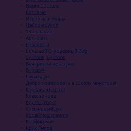
Haunt Couture
Базовые
Игровые наборы
Наборы кукол
13 желаний
Арт класс
Балерины
Большой Скарьерный Риф
Бу Йорк, Бу Йорк
Вечеринка монстров
В классе
Глум Блум
Добро пожаловать в Школу монстров!
Карнавал Cтраха
Класс танцев
Книга Страха
Командный дух
Кораблекрушение
Коффин Бин
Крик Гиков