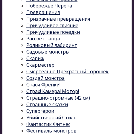
Побережье Черепа
Превращения
Призрачные превращения
Причудливое слияние
Причудливые поездки
Рассвет танца
Роликовый лабиринт
Садовые монстры
Скариж
Скарместер
Смертельно Прекрасный Горошек
Создай монстра
Спаси Френки!
Страх! Камера! Мотор!
Страшно-огромные (42 см)
Страшные сказки
Супергерои
Убийственный Стиль
Фантастик Фитнес
Фестиваль монстров