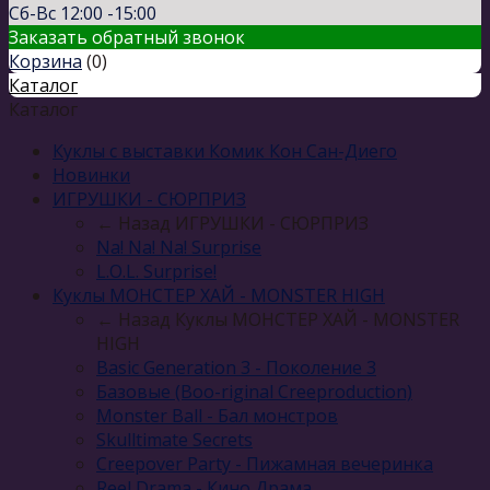
Сб-Вс 12:00 -15:00
Заказать обратный звонок
Корзина
(
0
)
Каталог
Каталог
Куклы с выставки Комик Кон Сан-Диего
Новинки
ИГРУШКИ - СЮРПРИЗ
← Назад
ИГРУШКИ - СЮРПРИЗ
Na! Na! Na! Surprise
L.O.L. Surprise!
Куклы МОНСТЕР ХАЙ - MONSTER HIGH
← Назад
Куклы МОНСТЕР ХАЙ - MONSTER
HIGH
Basic Generation 3 - Поколение 3
Базовые (Boo-riginal Creeproduction)
Monster Ball - Бал монстров
Skulltimate Secrets
Creepover Party - Пижамная вечеринка
Reel Drama - Кино Драма