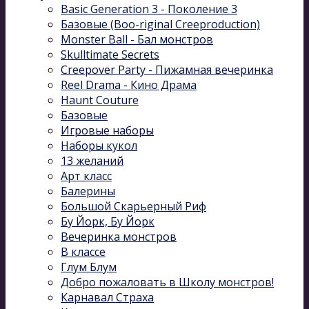
Basic Generation 3 - Поколение 3
Базовые (Boo-riginal Creeproduction)
Monster Ball - Бал монстров
Skulltimate Secrets
Creepover Party - Пижамная вечеринка
Reel Drama - Кино Драма
Haunt Couture
Базовые
Игровые наборы
Наборы кукол
13 желаний
Арт класс
Балерины
Большой Скарьерный Риф
Бу Йорк, Бу Йорк
Вечеринка монстров
В классе
Глум Блум
Добро пожаловать в Школу монстров!
Карнавал Cтраха