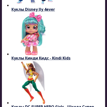
Куклы Disney Ily 4ever
Куклы Кинди Кидс - Kindi Kids
Куклы DC SUPER HERO Girls - Школа Супер