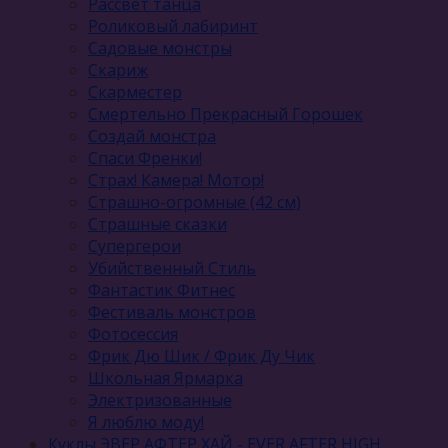
Рассвет танца
Роликовый лабиринт
Садовые монстры
Скариж
Скарместер
Смертельно Прекрасный Горошек
Создай монстра
Спаси Френки!
Страх! Камера! Мотор!
Страшно-огромные (42 см)
Страшные сказки
Супергерои
Убийственный Стиль
Фантастик Фитнес
Фестиваль монстров
Фотосессия
Фрик Дю Шик / Фрик Ду Чик
Школьная Ярмарка
Электризованные
Я люблю моду!
Куклы ЭВЕР АФТЕР ХАЙ - EVER AFTER HIGH