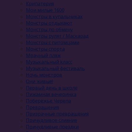
Крипатерия
Мои милые 1600
Монстры в купальниках
Монстры отдыхают
Монстры по обмену
Монстры рулят / Маскарад
Монстры с питомцами
Монстры спорта
Мрачный пляж
Музыкальный kласс
Музыкальный фестиваль
Ночь монстров
Они живые!
Первый день в школе
Пижамная вечеринка
Побережье Черепа
Превращения
Призрачные превращения
Причудливое слияние
Причудливые поездки