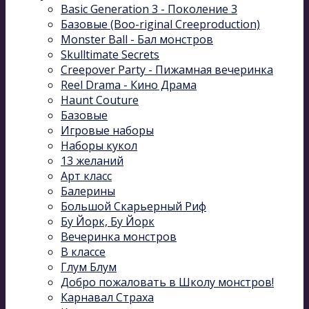
Basic Generation 3 - Поколение 3
Базовые (Boo-riginal Creeproduction)
Monster Ball - Бал монстров
Skulltimate Secrets
Creepover Party - Пижамная вечеринка
Reel Drama - Кино Драма
Haunt Couture
Базовые
Игровые наборы
Наборы кукол
13 желаний
Арт класс
Балерины
Большой Скарьерный Риф
Бу Йорк, Бу Йорк
Вечеринка монстров
В классе
Глум Блум
Добро пожаловать в Школу монстров!
Карнавал Cтраха