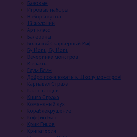
Базовые
Игровые наборы
Наборы кукол
13 желаний
Арт класс
Балерины
Большой Скарьерный Риф
Бу Йорк, Бу Йорк
Вечеринка монстров
В классе
Глум Блум
Добро пожаловать в Школу монстров!
Карнавал Cтраха
Класс танцев
Книга Страха
Командный дух
Кораблекрушение
Коффин Бин
Крик Гиков
Крипатерия