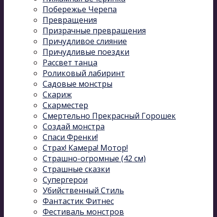
Побережье Черепа
Превращения
Призрачные превращения
Причудливое слияние
Причудливые поездки
Рассвет танца
Роликовый лабиринт
Садовые монстры
Скариж
Скарместер
Смертельно Прекрасный Горошек
Создай монстра
Спаси Френки!
Страх! Камера! Мотор!
Страшно-огромные (42 см)
Страшные сказки
Супергерои
Убийственный Стиль
Фантастик Фитнес
Фестиваль монстров