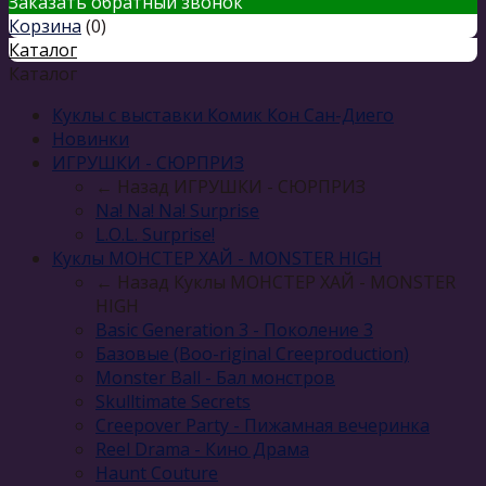
Заказать обратный звонок
Корзина
(
0
)
Каталог
Каталог
Куклы с выставки Комик Кон Сан-Диего
Новинки
ИГРУШКИ - СЮРПРИЗ
← Назад
ИГРУШКИ - СЮРПРИЗ
Na! Na! Na! Surprise
L.O.L. Surprise!
Куклы МОНСТЕР ХАЙ - MONSTER HIGH
← Назад
Куклы МОНСТЕР ХАЙ - MONSTER
HIGH
Basic Generation 3 - Поколение 3
Базовые (Boo-riginal Creeproduction)
Monster Ball - Бал монстров
Skulltimate Secrets
Creepover Party - Пижамная вечеринка
Reel Drama - Кино Драма
Haunt Couture