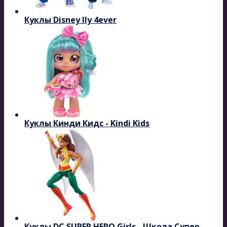
Куклы Disney Ily 4ever
Куклы Кинди Кидс - Kindi Kids
Куклы DC SUPER HERO Girls - Школа Супер