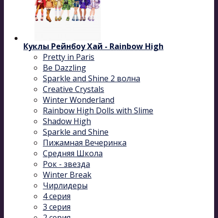
Куклы Рейнбоу Хай - Rainbow High
Pretty in Paris
Be Dazzling
Sparkle and Shine 2 волна
Сreative Сrystals
Winter Wonderland
Rainbow High Dolls with Slime
Shadow High
Sparkle and Shine
Пижамная Вечеринка
Средняя Школа
Рок - звезда
Winter Break
Чирлидеры
4 серия
3 серия
2 серия