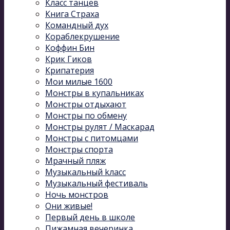
Класс танцев
Книга Страха
Командный дух
Кораблекрушение
Коффин Бин
Крик Гиков
Крипатерия
Мои милые 1600
Монстры в купальниках
Монстры отдыхают
Монстры по обмену
Монстры рулят / Маскарад
Монстры с питомцами
Монстры спорта
Мрачный пляж
Музыкальный kласс
Музыкальный фестиваль
Ночь монстров
Они живые!
Первый день в школе
Пижамная вечеринка