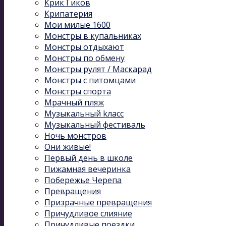
Крик Гиков
Крипатерия
Мои милые 1600
Монстры в купальниках
Монстры отдыхают
Монстры по обмену
Монстры рулят / Маскарад
Монстры с питомцами
Монстры спорта
Мрачный пляж
Музыкальный kласс
Музыкальный фестиваль
Ночь монстров
Они живые!
Первый день в школе
Пижамная вечеринка
Побережье Черепа
Превращения
Призрачные превращения
Причудливое слияние
Причудливые поездки