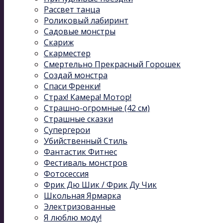
Рассвет танца
Роликовый лабиринт
Садовые монстры
Скариж
Скарместер
Смертельно Прекрасный Горошек
Создай монстра
Спаси Френки!
Страх! Камера! Мотор!
Страшно-огромные (42 см)
Страшные сказки
Супергерои
Убийственный Стиль
Фантастик Фитнес
Фестиваль монстров
Фотосессия
Фрик Дю Шик / Фрик Ду Чик
Школьная Ярмарка
Электризованные
Я люблю моду!