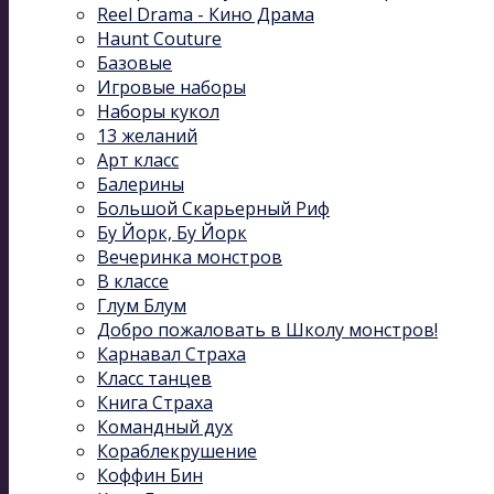
Reel Drama - Кино Драма
Haunt Couture
Базовые
Игровые наборы
Наборы кукол
13 желаний
Арт класс
Балерины
Большой Скарьерный Риф
Бу Йорк, Бу Йорк
Вечеринка монстров
В классе
Глум Блум
Добро пожаловать в Школу монстров!
Карнавал Cтраха
Класс танцев
Книга Страха
Командный дух
Кораблекрушение
Коффин Бин