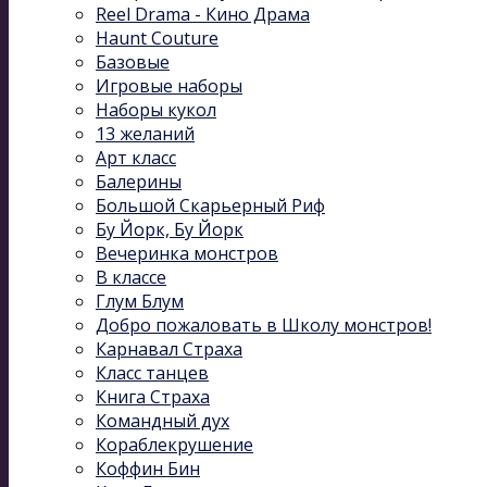
Reel Drama - Кино Драма
Haunt Couture
Базовые
Игровые наборы
Наборы кукол
13 желаний
Арт класс
Балерины
Большой Скарьерный Риф
Бу Йорк, Бу Йорк
Вечеринка монстров
В классе
Глум Блум
Добро пожаловать в Школу монстров!
Карнавал Cтраха
Класс танцев
Книга Страха
Командный дух
Кораблекрушение
Коффин Бин