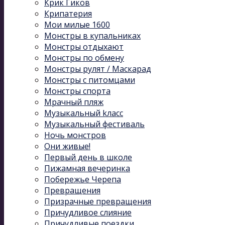
Крик Гиков
Крипатерия
Мои милые 1600
Монстры в купальниках
Монстры отдыхают
Монстры по обмену
Монстры рулят / Маскарад
Монстры с питомцами
Монстры спорта
Мрачный пляж
Музыкальный kласс
Музыкальный фестиваль
Ночь монстров
Они живые!
Первый день в школе
Пижамная вечеринка
Побережье Черепа
Превращения
Призрачные превращения
Причудливое слияние
Причудливые поездки