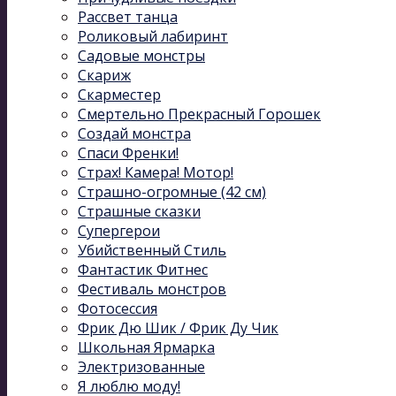
Рассвет танца
Роликовый лабиринт
Садовые монстры
Скариж
Скарместер
Смертельно Прекрасный Горошек
Создай монстра
Спаси Френки!
Страх! Камера! Мотор!
Страшно-огромные (42 см)
Страшные сказки
Супергерои
Убийственный Стиль
Фантастик Фитнес
Фестиваль монстров
Фотосессия
Фрик Дю Шик / Фрик Ду Чик
Школьная Ярмарка
Электризованные
Я люблю моду!