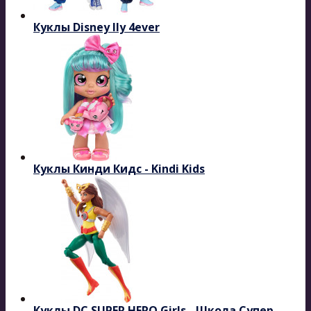
Куклы Disney Ily 4ever
Куклы Кинди Кидс - Kindi Kids
Куклы DC SUPER HERO Girls - Школа Супер