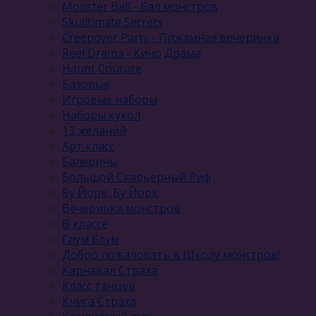
Monster Ball - Бал монстров
Skulltimate Secrets
Creepover Party - Пижамная вечеринка
Reel Drama - Кино Драма
Haunt Couture
Базовые
Игровые наборы
Наборы кукол
13 желаний
Арт класс
Балерины
Большой Скарьерный Риф
Бу Йорк, Бу Йорк
Вечеринка монстров
В классе
Глум Блум
Добро пожаловать в Школу монстров!
Карнавал Cтраха
Класс танцев
Книга Страха