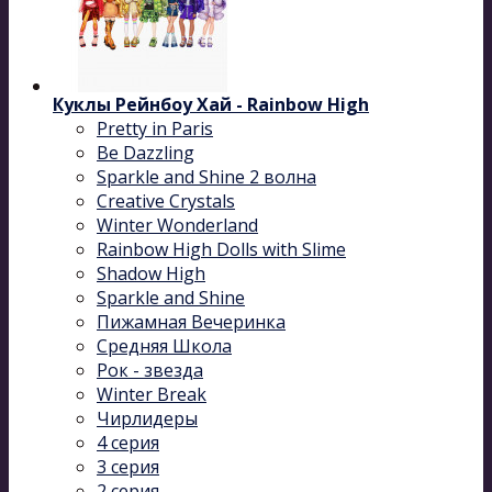
Куклы Рейнбоу Хай - Rainbow High
Pretty in Paris
Be Dazzling
Sparkle and Shine 2 волна
Сreative Сrystals
Winter Wonderland
Rainbow High Dolls with Slime
Shadow High
Sparkle and Shine
Пижамная Вечеринка
Средняя Школа
Рок - звезда
Winter Break
Чирлидеры
4 серия
3 серия
2 серия