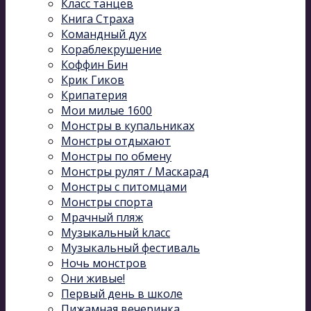
Класс танцев
Книга Страха
Командный дух
Кораблекрушение
Коффин Бин
Крик Гиков
Крипатерия
Мои милые 1600
Монстры в купальниках
Монстры отдыхают
Монстры по обмену
Монстры рулят / Маскарад
Монстры с питомцами
Монстры спорта
Мрачный пляж
Музыкальный kласс
Музыкальный фестиваль
Ночь монстров
Они живые!
Первый день в школе
Пижамная вечеринка