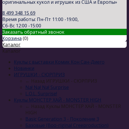
оригинальных кукол и игрушек из США и Европы»
8 499 348 15 69
Время работы: Пн-Пт 11:00 -19:00,
Сб-Вс 12:00 -15:00
Заказать обратный звонок
Корзина
(
0
)
Каталог
Каталог
Куклы с выставки Комик Кон Сан-Диего
Новинки
ИГРУШКИ - СЮРПРИЗ
← Назад
ИГРУШКИ - СЮРПРИЗ
Na! Na! Na! Surprise
L.O.L. Surprise!
Куклы МОНСТЕР ХАЙ - MONSTER HIGH
← Назад
Куклы МОНСТЕР ХАЙ - MONSTER
HIGH
Basic Generation 3 - Поколение 3
Базовые (Boo-riginal Creeproduction)