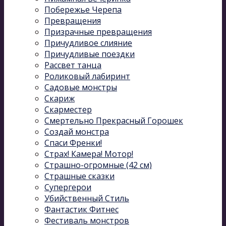
Побережье Черепа
Превращения
Призрачные превращения
Причудливое слияние
Причудливые поездки
Рассвет танца
Роликовый лабиринт
Садовые монстры
Скариж
Скарместер
Смертельно Прекрасный Горошек
Создай монстра
Спаси Френки!
Страх! Камера! Мотор!
Страшно-огромные (42 см)
Страшные сказки
Супергерои
Убийственный Стиль
Фантастик Фитнес
Фестиваль монстров