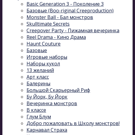
Basic Generation 3 - Поколение 3
Базовые (Boo-riginal Creeproduction)
Monster Ball - Бал монстров
Skulltimate Secrets
Creepover Party - Пижамная вечеринка
Reel Drama - Кино Драма
Haunt Couture
Базовые
Игровые наборы
Наборы кукол
13 желаний
Арт класс
Балерины
Большой Скарьерный Риф
Бу Йорк, Бу Йорк
Вечеринка монстров
В классе
Глум Блум
Добро пожаловать в Школу монстров!
Карнавал Cтраха